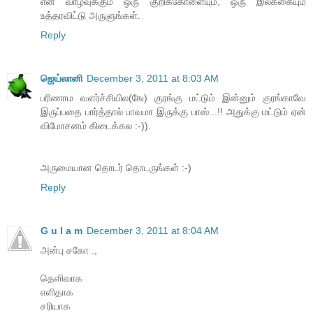
என் வாழ்வுக்கும் ஒரு குறிக்கோளையும், ஒரு இலக்கையும்
உத்தரவிட்டு அருளுங்கள்.
Reply
ஜெய்லானி
December 3, 2011 at 8:03 AM
பரிணாம வளர்ச்சியில(ஙே) குரங்கு மட்டும் இன்னும் குரங்காவே
இருப்பதை பார்த்தால் பாவமா இருக்கு பாஸ்...!! அதுக்கு மட்டும் ஏன்
விமோசனம் கிடைக்கல :-)).
அருமையான தொடர் தொடருங்கள் :-)
Reply
G u l a m
December 3, 2011 at 8:04 AM
அன்பு சகோ .,
தெளிவாக
எளிதாக
சரியாக