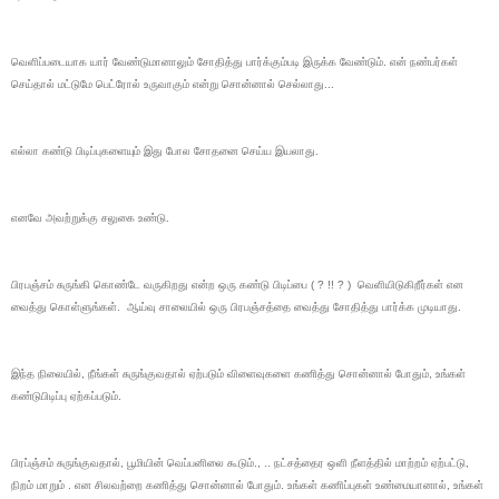
வெளிப்படையாக யார் வேண்டுமானாலும் சோதித்து பார்க்கும்படி இருக்க வேண்டும். என் நண்பர்கள்
செய்தால் மட்டுமே பெட்ரோல் உருவாகும் என்று சொன்னால் செல்லாது...
எல்லா கண்டு பிடிப்புகளையும் இது போல சோதனை செய்ய இயலாது.
எனவே அவற்றுக்கு சலுகை உண்டு.
பிரபஞ்சம் சுருங்கி கொண்டே வருகிறது என்ற ஒரு கண்டு பிடிப்பை ( ? !! ? ) வெளியிடுகிறீர்கள் என
வைத்து கொள்ளுங்கள். ஆய்வு சாலையில் ஒரு பிரபஞ்சத்தை வைத்து சோதித்து பார்க்க முடியாது.
இந்த நிலையில், நீங்கள் சுருங்குவதால் ஏற்படும் விளைவுகளை கணித்து சொன்னால் போதும், உங்கள்
கண்டுபிடிப்பு ஏற்கப்படும்.
பிரப்ஞ்சம் சுருங்குவதால், பூமியின் வெப்பனிலை கூடும்., .. நட்சத்தைர ஒளி நீளத்தில் மாற்றம் ஏற்பட்டு,
நிறம் மாறும் . என சிலவற்றை கணித்து சொன்னால் போதும். உங்கள் கணிப்புகள் உண்மையானால், உங்கள்