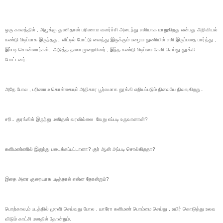
ஒரு காலத்தில் , அழுக்கு துணிதான் பரிணாம வளர்ச்சி அடைந்து எலியாக மாறுகிறது என்பது அறிவியல்
கண்டு பிடிப்பாக இருந்தது.. வீட்டில் போட்டு வைத்து இருக்கும் பழைய துணியில் எலி இருப்பதை பார்த்து ,
இப்படி சொன்னார்கள்.. அடுத்த தலை முறையினர் , இந்த கண்டு பிடிப்பை கேலி செய்து தூக்கி
போட்டனர்.
அதே போல , பரிணாம கொள்கையும் அதிகார பூர்வமாக தூக்கி எறியப்படும் நிலையே நிலவுகிறது..
சரி.. குரங்கில் இருந்து மனிதன் வரவில்லை வேறு எப்படி உருவானான்?
களிமண்ணில் இருந்து படைக்கப்பட்டானா? குர் ஆன் அப்படி சொல்கிறதா?
இதை அரை குறையாக படித்தால் என்ன தோன்றும்?
பொற்கால,ம் படத்தில் முரளி செய்வது போல , யாரோ களிமண் பொம்மை செய்து , உயிர் கொடுத்து உலவ
விடும் காட்சி மனதில் தோன்றும்.