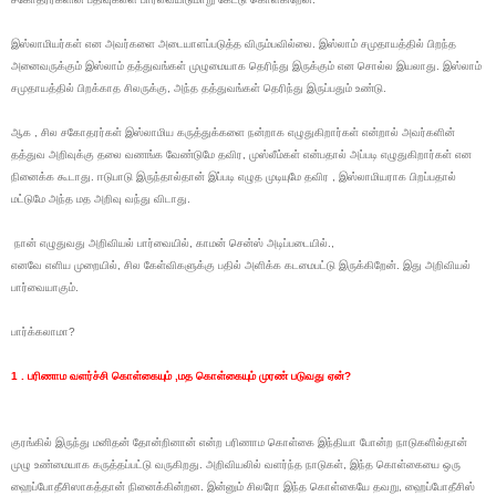
இஸ்லாமியர்கள் என அவர்களை அடையாளப்படுத்த விரும்பவில்லை. இஸ்லாம் சமுதாயத்தில் பிறந்த
அனைவருக்கும் இஸ்லாம் தத்துவங்கள் முழுமையாக தெரிந்து இருக்கும் என சொல்ல இயலாது. இஸ்லாம்
சமுதாயத்தில் பிறக்காத சிலருக்கு, அந்த தத்துவங்கள் தெரிந்து இருப்பதும் உண்டு.
ஆக , சில சகோதரர்கள் இஸ்லாமிய கருத்துக்களை நன்றாக எழுதுகிறார்கள் என்றால் அவர்களின்
தத்துவ அறிவுக்கு தலை வணங்க வேண்டுமே தவிர, முஸ்லீம்கள் என்பதால் அப்படி எழுதுகிறார்கள் என
நினைக்க கூடாது. ஈடுபாடு இருந்தால்தான் இப்படி எழுத முடியுமே தவிர , இஸ்லாமியராக பிறப்பதால்
மட்டுமே அந்த மத அறிவு வந்து விடாது.
நான் எழுதுவது அறிவியல் பார்வையில், காமன் சென்ஸ் அடிப்படையில்.,
எனவே எளிய முறையில், சில கேள்விகளுக்கு பதில் அளிக்க கடமைபட்டு இருக்கிறேன். இது அறிவியல்
பார்வையாகும்.
பார்க்கலாமா?
1 . பரிணாம வளர்ச்சி கொள்கையும் ,மத கொள்கையும் முரண் படுவது ஏன்?
குரங்கில் இருந்து மனிதன் தோன்றினான் என்ற பரிணாம கொள்கை இந்தியா போன்ற நாடுகளில்தான்
முழு உண்மையாக கருத்தப்பட்டு வருகிறது. அறிவியலில் வளர்ந்த நாடுகள், இந்த கொள்கையை ஒரு
ஹைப்போதீசிஸாகத்தான் நினைக்கின்றன. இன்னும் சிலரோ இந்த கொள்கையே தவறு, ஹைப்போதீசிஸ்