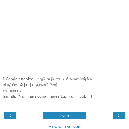
NCcode enabled...மறுமொழியாக படங்களை சேர்க்க
விரும்பினால் [im]பட முகவரி [/im]
உதாரணமாக
[im]http://rajinifans.com/images/top_rajini.jpg[/im]
‹
›
Home
View web version