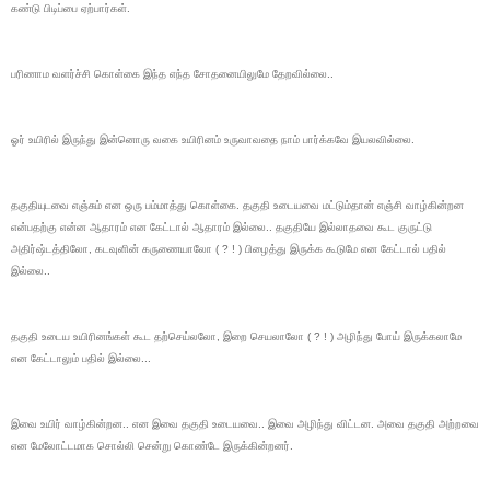
கண்டு பிடிப்பை ஏற்பார்கள்.
பரிணாம வளர்ச்சி கொள்கை இந்த எந்த சோதனையிலுமே தேறவில்லை..
ஓர் உயிரில் இருந்து இன்னொரு வகை உயிரினம் உருவாவதை நாம் பார்க்கவே இயலவில்லை.
தகுதியுடவை எஞ்சும் என ஒரு பம்மாத்து கொள்கை. தகுதி உடையவை மட்டும்தான் எஞ்சி வாழ்கின்றன
என்பதற்கு என்ன ஆதாரம் என கேட்டால் ஆதாரம் இல்லை.. தகுதியே இல்லாதவை கூட குருட்டு
அதிர்ஷ்டத்திலோ, கடவுளின் கருணையாலோ ( ? ! ) பிழைத்து இருக்க கூடுமே என கேட்டால் பதில்
இல்லை..
தகுதி உடைய உயிரினங்கள் கூட தற்செய்லலோ, இறை செயலாலோ ( ? ! ) அழிந்து போய் இருக்கலாமே
என கேட்டாலும் பதில் இல்லை...
இவை உயிர் வாழ்கின்றன.. என இவை தகுதி உடையவை.. இவை அழிந்து விட்டன. அவை தகுதி அற்றவை
என மேலோட்டமாக சொல்லி சென்று கொண்டே இருக்கின்றனர்.