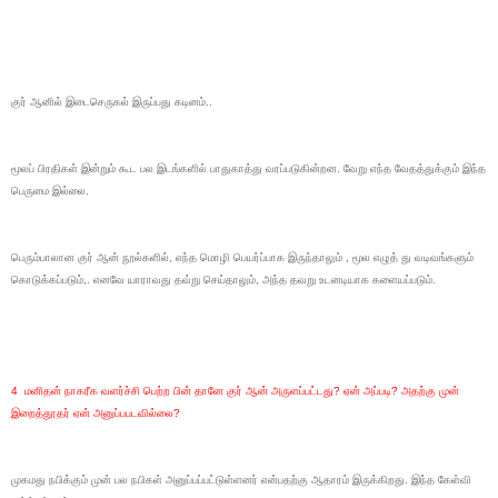
குர் ஆனில் இடைசெருகல் இருப்பது கடினம்..
மூலப் பிரதிகள் இன்றும் கூட பல இடங்களில் பாதுகாத்து வரப்படுகின்றன. வேறு எந்த வேதத்துக்கும் இந்த
பெருமை இல்லை.
பெரும்பாலான குர் ஆன் நூல்களில், எந்த மொழி பெயர்ப்பாக இருந்தாலும் , மூல எழுத் து வடிவங்களும்
கொடுக்கப்படும்,. எனவே யாராவது தவ்று செய்தாலும், அந்த தவறு உடனடியாக களையப்படும்.
4 மனிதன் நாகரீக வளர்ச்சி பெற்ற பின் தானே குர் ஆன் அருளப்பட்டது? ஏன் அப்படி? அதற்கு முன்
இறைத்தூதர் ஏன் அனுப்பபடவில்லை?
முகமது நபிக்கும் முன் பல நபிகள் அனுப்பப்பட்டுள்ளனர் என்பதற்கு ஆதாரம் இருக்கிறது. இந்த கேள்வி