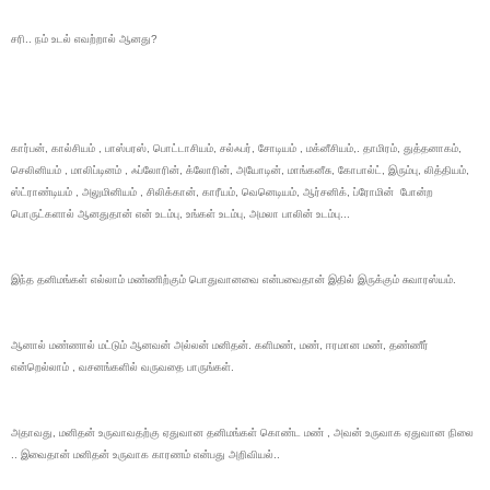
சரி.. நம் உடல் எவற்றால் ஆனது?
கார்பன், கால்சியம் , பாஸ்பரஸ், பொட்டாசியம், சல்ஃபர், சோடியம் , மக்னீசியம்,. தாமிரம், துத்தனாகம்,
செலினியம் , மாலிப்டினம் , ஃப்லோரின், க்லோரின், அயோடின், மாங்கனீசு, கோபால்ட், இரும்பு, லித்தியம்,
ஸ்ட்ராண்டியம் , அலுமினியம் , சிலிக்கான், காரீயம், வெனெடியம், ஆர்சனிக், ப்ரோமின் போன்ற
பொருட்களால் ஆனதுதான் என் உடம்பு, உங்கள் உடம்பு, அமலா பாலின் உடம்பு...
இந்த தனிமங்கள் எல்லாம் மண்ணிற்கும் பொதுவானவை என்பவைதான் இதில் இருக்கும் சுவாரஸ்யம்.
ஆனால் மண்ணால் மட்டும் ஆனவன் அல்லன் மனிதன். களிமண், மண், ஈரமான மண், தண்ணீர்
என்றெல்லாம் , வசனங்களில் வருவதை பாருங்கள்.
அதாவது, மனிதன் உருவாவதற்கு ஏதுவான தனிமங்கள் கொண்ட மண் , அவன் உருவாக ஏதுவான நிலை
.. இவைதான் மனிதன் உருவாக காரணம் என்பது அறிவியல்..