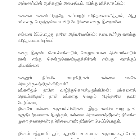
அல்லாஹ்வின் ஆசிகளும் அமைதியும், நபிக்கு உரித்தாகட்டும்;
என்னை என்னிடமிருந்தே காப்பாற்றி விடுதலையளித்தால், அது
உங்களது பெருந்தன்மையன்றி வேறில்லை எனது இறைவனே;
என்னை இப்பொழுது நானே அறியவேண்டும்; தயைகூர்ந்து எனக்கு
விடுதலையளியுங்கள்
எனது இருண்ட செயல்களோடும், வெறுமையான ஆன்மாவோடும்
நான் எங்கு சென்றுகொண்டிருக்கிறேன் என்பது எனக்குப்
புரியவில்லை
என்னுள் நீங்களே வாழ்கிறீர்கள்; என்னை எங்கே
அழைத்துவந்திருக்கிறீர்கள்?
உங்களிலும் நானே வாழ்ந்துகொண்டிருக்கிறேன்; உங்களைத்
தொடர்கிறேன்; நான் உங்களது வெறும் நிழல்தானே தவிர
வேறில்லை;
நீங்களே என்னை உருவாக்கினீர்கள்; இந்த உலகில் வாழ நான்
தகுதியற்றவனாக இருந்தும், என்னை அரவணைத்தீர்கள்; நீங்களே
முறை தவறாதவர்; நடுநிலையாளர்; நீங்களே மெய்ப்பொருள்.
நீங்கள் உத்தரவிட்டதும், எதுவுமே உடனடியாக உருவாவதைப்போல்,