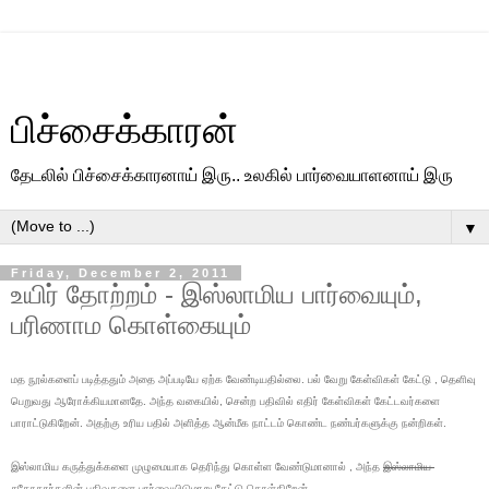
பிச்சைக்காரன்
தேடலில் பிச்சைக்காரனாய் இரு.. உலகில் பார்வையாளனாய் இரு
▼
Friday, December 2, 2011
உயிர் தோற்றம் - இஸ்லாமிய பார்வையும்,
பரிணாம கொள்கையும்
மத நூல்களைப் படித்ததும் அதை அப்படியே ஏற்க வேண்டியதில்லை. பல் வேறு கேள்விகள் கேட்டு , தெளிவு
பெறுவது ஆரோக்கியமானதே. அந்த வகையில், சென்ற பதிவில் எதிர் கேள்விகள் கேட்டவர்களை
பாராட்டுகிறேன். அதற்கு உரிய பதில் அளித்த ஆன்மீக நாட்டம் கொண்ட நண்பர்களுக்கு நன்றிகள்.
இஸ்லாமிய கருத்துக்களை முழுமையாக தெரிந்து கொள்ள வேண்டுமானால் , அந்த
இஸ்லாமிய
சகோதரர்களின் பதிவுகளை பார்வையிடுமாறு கேட்டு கொள்கிறேன்.