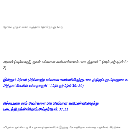
ஆனால் முழுமையாக படித்தால் தோன்றுவது வேறு..
அவன் (அல்லாஹ்) தான் உங்களை களிமண்ணால் படைத்தான்.'' (அல் குர்ஆன் 6:
2)
இன்னும் அவன் (அல்லாஹ்) உங்களை மண்ணிலிருந்து படைத்திருப்பது அவனுடைய
அத்தாட்சிகளில் உள்ளதாகும்.'' (அல் குர்ஆன் 30: 20)
நிச்சயமாக நாம் அவர்களை பிசு பிசுப்பான களிமண்ணிலிருந்து
படைத்திருக்கின்றோம்
.
அல்குர்ஆன்
: 37:11
உயிருள்ள ஒவ்வொரு பொருளையும் தண்ணீரில் இருந்து அமைத்தோம் என்பதை மறுப்போர் சிந்திக்க