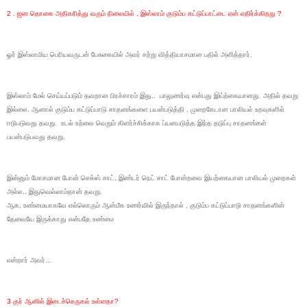
2 . ஜன தொகை அதிகரித்து வரும் நிலையில் , இஸ்லாம் குடும்ப கட்டுப்பாட்டை ஏன் எதிர்க்கிறது ?
ஓர் இஸ்லாமிய பெரியவருடன் பேசுகையில் அவர் சற்று வித்தியாசமான பதில் அளித்தார்.
இஸ்லாம் மேல் செய்யப்படும் தவறான பிரச்சாரம் இது.. பாலுணர்வு என்பது இய்ற்கையானது. அதில் தவறு
இல்லை. ஆனால் குடும்ப கட்டுப்பாடு சாதனங்களை பயன்படுத்தி , முறைகேடான பாலியல் உறவுகளில்
ஈடுபடுவது தவறு. உடல் உற்வை வெறும் கிளர்ச்சிக்காக ப்யனபடுத்த இந்த தடுப்பு சாதனங்கள்
பயன்படுபவது தவறு.
இன்னும் மோசமான போன் செக்ஸ் சாட், இண்டர் நெட் சாட் போன்றவை இயற்கையான பாலியல் முறைகள்
அல்ல.. இதுவெல்லாம்தான் தவறு.
ஆக, உண்மையாகவே எல்லொரும் ஆன்மீக உணர்வில் இருந்தால் , குடும்ப கட்டுப்பாடு சாதனங்களின்
தேவையே இருக்காது என்பதே உண்மை
என்றார் அவர்...
3 குர் ஆனில் இடைச்செருகல் உள்ளதா?