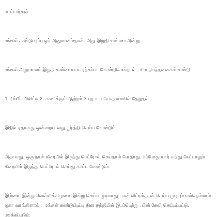
மாட்டார்கள்.
உங்கள் கண்டுபடிப்பு ஓர் அனுமானம்தான். அது இறுதி உண்மை அன்று.
உங்கள் அனுமானம் இறுதி உண்மையாக ஏற்கப்பட வேண்டுமென்றால் , சில நிபந்தனைகள் உண்டு.
1. ரிப்பீட்டபிலிட்டி 2. கணிக்கும் ஆற்றல் 3 புற வய சோதனையில் தேறுதல்
இதில் ஏதாவது ஒன்றையாவது பூர்த்தி செய்ய வேண்டும்.
அதாவது, ஒரு நாள் கீரையில் இருந்து பெட்ரோல் செய்தால் போதாது. எப்போது யார் வந்து கேட்டாலும் ,
கீரையில் இருந்து பெட்ரோல் செய்து காட்ட வேண்டும்.
இல்லை. இன்று வெள்ளிக்கிழமை. இன்று செய்ய முடியாது.. என் வீட்டில்தான் செய்ய முடியும் என்றெல்லாம்
ஜகா வாங்கினால் , உங்கள் கண்டுபிடிப்பு தின தந்தியில் இடம்பெற்று , பின் கேலி செய்யப்பட்டு,
மறக்கப்படும்.