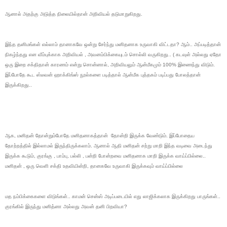
ஆனால் அதற்கு அடுத்த நிலையில்தான் அறிவியல் தடுமாறுகிறது.
இந்த தனிமங்கள் எல்லாம் தானாகவே ஒன்று சேர்ந்து மனிதனாக உருவாகி விட்டதா? ஆம்.. அப்படித்தான்
நிகழ்ந்தது என வீம்புக்காக அறிவியல் , அவனம்பிக்கையுடம் சொல்லி வருகிறது.. ( கடவுள் அல்லது ஏதோ
ஒரு இறை சக்திதான் காரணம் என்று சொன்னால், அறிவியலும் ஆன்மீகமும் 100% இணைந்து விடும்.
இப்போதே கூட ஸ்டீவன் ஹாக்கிங்ஸ் நூல்களை படித்தால் ஆன்மீக புத்தகம் படிப்பது போலத்தான்
இருக்கிறது..
ஆக, மனிதன் தோன்றும்போதே மனிதனாகத்தான் தோன்றி இருக்க வேண்டும். இப்போதைய
தோற்றத்தில் இல்லாமல் இருந்திருக்கலாம். ஆனால் ஆதி மனிதன் சற்று மாறி இந்த வடிவை அடைந்து
இருக்க கூடும், குரங்கு , பாம்பு, பல்லி , பன்றி போன்றவை மனிதனாக மாறி இருக்க வாய்ப்பில்லை..
மனிதன் , ஒரு வெளி சக்தி உதவியின்றி, தானகவே உருவாகி இருக்கவும் வாய்ப்பில்லை
மத நம்பிக்கைகளை விடுங்கள்.. காமன் சென்ஸ் அடிப்படையில் எது லாஜிக்கலாக இருக்கிறது பாருங்கள்..
குரங்கில் இருந்து மனித்னா அல்லது அவன் தனி பிறவியா?