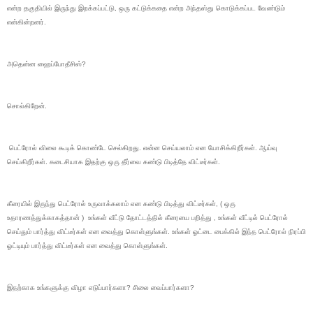
என்ற தகுதியில் இருந்து இறக்கப்பட்டு, ஒரு கட்டுக்கதை என்ற அந்தஸ்து கொடுக்கப்பட வேண்டும்
என்கின்றனர்.
அதென்ன ஹைப்போதீசிஸ்?
சொல்கிறேன்.
பெட்ரோல் விலை கூடிக் கொண்டே செல்கிறது. என்ன செய்யலாம் என யோசிக்கிறீர்கள். ஆய்வு
செய்கிறீர்கள். கடைசியாக இதற்கு ஒரு தீர்வை கண்டு பிடித்தே விட்டீர்கள்.
கீரையில் இருந்து பெட்ரோல் உருவாக்கலாம் என கண்டு பிடித்து விட்டீர்கள், ( ஒரு
உதாரணத்துக்காகத்தான் ) உங்கள் வீட்டு தோட்டத்தில் கீரையை பறித்து , உங்கள் வீட்டில் பெட்ரோல்
செய்தும் பார்த்து விட்டீர்கள் என வைத்து கொள்ளுங்கள். உங்கள் ஓட்டை பைக்கில் இந்த பெட்ரோல் நிரப்பி
ஓட்டியும் பார்த்து விட்டீர்கள் என வைத்து கொள்ளுங்கள்.
இதற்காக உங்களுக்கு விழா எடுப்பார்களா? சிலை வைப்பார்களா?