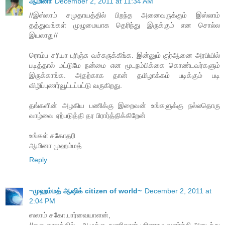
ஆமினா
December 2, 2011 at 11:34 AM
//இஸ்லாம் சமுதாயத்தில் பிறந்த அனைவருக்கும் இஸ்லாம்
தத்துவங்கள் முழுமையாக தெரிந்து இருக்கும் என சொல்ல
இயலாது//
ரொம்ப சரியா புரிஞ்சு வச்சுருக்கீங்க. இன்னும் குர்ஆனை அரபியில்
படித்தால் மட்டுமே நன்மை என மூடநம்பிக்கை கொண்டவர்களும்
இருக்காங்க. அதற்காக தான் தமிழாக்கம் படிக்கும் படி
விழிப்புணர்வூட்டப்பட்டு வருகிறது.
தங்களின் அழகிய பணிக்கு இறைவன் உங்களுக்கு நல்லதொரு
வாழ்வை ஏற்படுத்தி தர பிரார்த்திக்கிறேன்
உங்கள் சகோதரி
ஆமினா முஹம்மத்
Reply
~முஹம்மத் ஆஷிக் citizen of world~
December 2, 2011 at
2:04 PM
ஸலாம் சகோ.பார்வையாளன்,