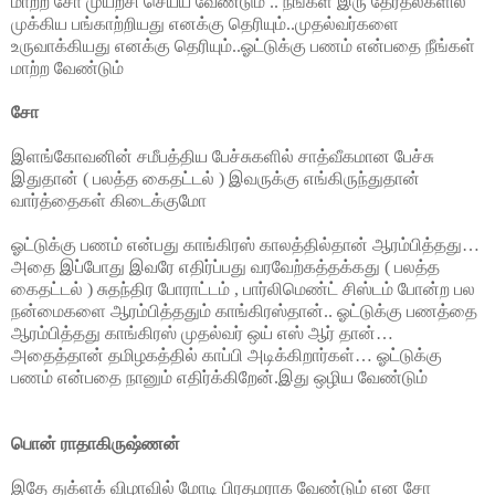
மாற்ற சோ முயற்சி செய்ய வேண்டும் .. நீங்கள் இரு தேர்தல்களில்
முக்கிய பங்காற்றியது எனக்கு தெரியும்..முதல்வர்களை
உருவாக்கியது எனக்கு தெரியும்..ஓட்டுக்கு பணம் என்பதை நீங்கள்
மாற்ற வேண்டும்
சோ
இளங்கோவனின் சமீபத்திய பேச்சுகளில் சாத்வீகமான பேச்சு
இதுதான் ( பலத்த கைதட்டல் ) இவருக்கு எங்கிருந்துதான்
வார்த்தைகள் கிடைக்குமோ
ஓட்டுக்கு பணம் என்பது காங்கிரஸ் காலத்தில்தான் ஆரம்பித்தது…
அதை இப்போது இவரே எதிர்ப்பது வரவேற்கத்தக்கது ( பலத்த
கைதட்டல் ) சுதந்திர போராட்டம் , பார்லிமெண்ட் சிஸ்டம் போன்ற பல
நன்மைகளை ஆரம்பித்ததும் காங்கிரஸ்தான்.. ஓட்டுக்கு பணத்தை
ஆரம்பித்தது காங்கிரஸ் முதல்வர் ஒய் எஸ் ஆர் தான்…
அதைத்தான் தமிழகத்தில் காப்பி அடிக்கிறார்கள்… ஓட்டுக்கு
பணம் என்பதை நானும் எதிர்க்கிறேன்.இது ஒழிய வேண்டும்
பொன் ராதாகிருஷ்ணன்
இதே துக்ளக் விழாவில் மோடி பிரதமராக வேண்டும் என சோ