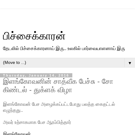
பிச்சைக்காரன்
தேடலில் பிச்சைக்காரனாய் இரு.. உலகில் பார்வையாளனாய் இரு
▼
Thursday, January 14, 2016
இளங்கோவனின் சாத்வீக பேச்சு - சோ
கிண்டல் - துக்ளக் விழா
இளங்கோவன் பேச அழைக்கப்பட்டபோது பலத்த கைதட்டல்
எழுந்தது..
அவர் உற்சாகமாக பேச ஆரம்பித்தார்
இளங்கோவன்