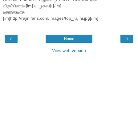
விரும்பினால் [im]பட முகவரி [/im]
உதாரணமாக
[im]http://rajinifans.com/images/top_rajini.jpg[/im]
‹
›
Home
View web version