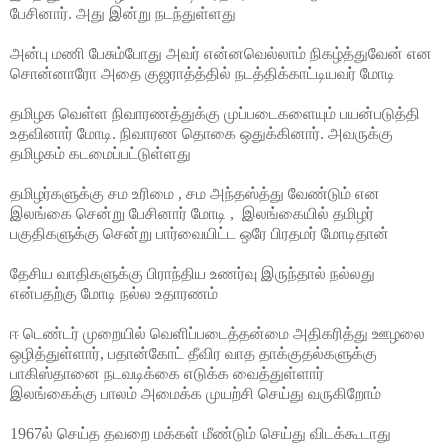
பேசினார். அது இன்று நடந்துள்ளது
அன்பு மணி பேசும்போது அவர் என்னவெல்லாம் நிகழ்த்துவேன் என
சொன்னாரோ அதை குஜராத்த்தில் நடத்திக்காட்டியவர் மோடி
தமிழக வெள்ள நிவாரணத்துக்கு முப்படைகளையும் பயன்படுத்தி
உதவினார் மோடி. நிவாரண தொகை ஒதுக்கினார். அவருக்கு
தமிழகம் கடமைப்பட்டுள்ளது
தமிழர்களுக்கு சம உரிமை , சம அந்தஸ்த்து வேண்டும் என
இலங்கை சென்று பேசினார் மோடி , இலங்கையில் தமிழர்
பகுதிகளுக்கு சென்று பார்வையிட்ட ஒரே பிரதமர் மோடிதான்
தேசிய வாதிகளுக்கு பிராந்திய உணர்வு இருந்தால் நல்லது
என்பதற்கு மோடி நல்ல உதாரணம்
ஈ டெண்டர் முறையில் வெளிப்படைத்தன்மை அதிகரித்து ஊழலை
ஒழித்துள்ளார், பதான்கோட் தீவிர வாத தாக்குதல்களுக்கு
பாகிஸ்தானை நடவடிக்கை எடுக்க வைத்துள்ளார்
இலங்கைக்கு பாலம் அமைக்க முயற்சி செய்து வருகிறோம்
1967ல் செய்த தவறை மக்கள் மீண்டும் செய்து விடக்கூடாது