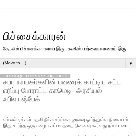
பிச்சைக்காரன்
தேடலில் பிச்சைக்காரனாய் இரு.. உலகில் பார்வையாளனாய் இரு
▼
Tuesday, October 30, 2018
சபா நாயகர்களின் பவரைக் காட்டிய சட்ட
எரிப்பு போராட்ட காமெடி- அரசியல்
ஃபிளாஷ்பேக்
எம் எல் ஏக்கள் பதவி நீக்க சர்ச்சை ஓரளவு ஓய்ந்துள்ள நிலையில்
இது சார்ந்த ஒரு பழைய சம்பவத்தை நினைவு கூர்வது நம் கடமை