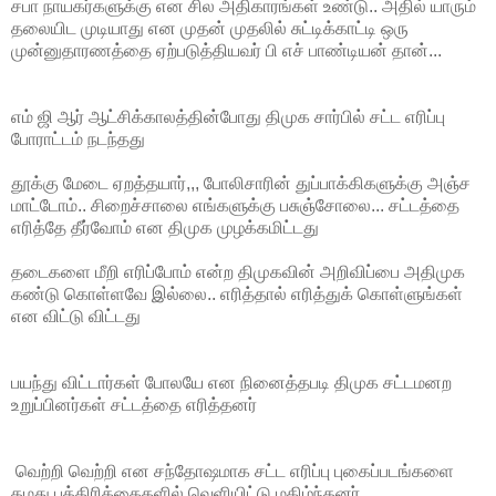
சபா நாயகர்களுக்கு என சில அதிகாரங்கள் உண்டு.. அதில் யாரும்
தலையிட முடியாது என முதன் முதலில் சுட்டிக்காட்டி ஒரு
முன்னுதாரணத்தை ஏற்படுத்தியவர் பி எச் பாண்டியன் தான்...
எம் ஜி ஆர் ஆட்சிக்காலத்தின்போது திமுக சார்பில் சட்ட எரிப்பு
போராட்டம் நடந்தது
தூக்கு மேடை ஏறத்தயார்,,, போலிசாரின் துப்பாக்கிகளுக்கு அஞ்ச
மாட்டோம்.. சிறைச்சாலை எங்களுக்கு பசுஞ்சோலை... சட்டத்தை
எரித்தே தீர்வோம் என திமுக முழக்கமிட்டது
தடைகளை மீறி எரிப்போம் என்ற திமுகவின் அறிவிப்பை அதிமுக
கண்டு கொள்ளவே இல்லை.. எரித்தால் எரித்துக் கொள்ளுங்கள்
என விட்டு விட்டது
பயந்து விட்டார்கள் போலயே என நினைத்தபடி திமுக சட்டமனற
உறுப்பினர்கள் சட்டத்தை எரித்தனர்
வெற்றி வெற்றி என சந்தோஷமாக சட்ட எரிப்பு புகைப்படங்களை
தமது பத்திரிக்கைகளில் வெளியிட்டு மகிழ்ந்தனர்