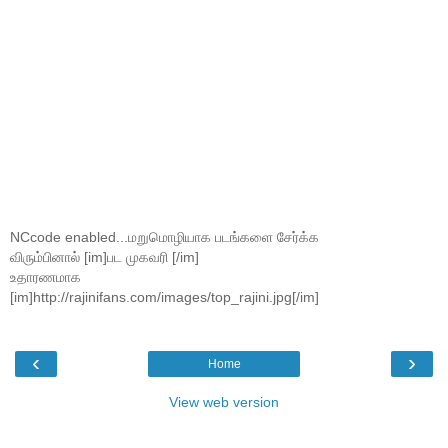
NCcode enabled...மறுமொழியாக படங்களை சேர்க்க
விரும்பினால் [im]பட முகவரி [/im]
உதாரணமாக
[im]http://rajinifans.com/images/top_rajini.jpg[/im]
‹
›
Home
View web version