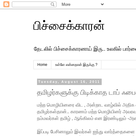
பிச்சைக்காரன்
தேடலில் பிச்சைக்காரனாய் இரு.. உலகில் பார
Home
உள்ளே என்னதான் இருக்கு ?
Tuesday, August 16, 2011
தமிழர்களுக்கு பிடிக்காத டாப் ஃப
மற்ற மொழியினரை விட , அன்றாட வாழ்வில் அதிக 
தமிழர்கள்தான்.. காரணம் மற்ற மொழியினர் அவரவர்
நம்மவர்கள் தமிழ் , ஆங்கிலம் என இரண்டிலும் -அ
இப்படி பேசினாலும் இவர்கள் ஐந்து வார்த்தைகள