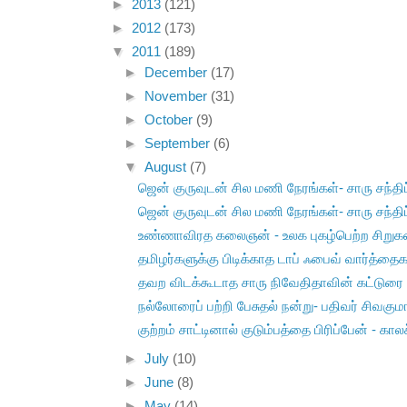
►
2013
(121)
►
2012
(173)
▼
2011
(189)
►
December
(17)
►
November
(31)
►
October
(9)
►
September
(6)
▼
August
(7)
ஜென் குருவுடன் சில மணி நேரங்கள்- சாரு சந்திப்
ஜென் குருவுடன் சில மணி நேரங்கள்- சாரு சந்திப்
உண்ணாவிரத கலைஞன் - உலக புகழ்பெற்ற சிறு
தமிழர்களுக்கு பிடிக்காத டாப் ஃபைவ் வார்த்தைக
தவற விடக்கூடாத சாரு நிவேதிதாவின் கட்டுரை
நல்லோரைப் பற்றி பேசுதல் நன்று- பதிவர் சிவகுமா
குற்றம் சாட்டினால் குடும்பத்தை பிரிப்பேன் - காலச
►
July
(10)
►
June
(8)
►
May
(14)