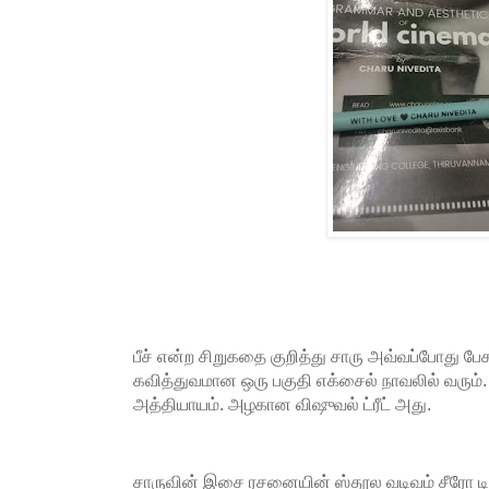
பீச் என்ற சிறுகதை குறித்து சாரு அவ்வப்போது 
கவித்துவமான ஒரு பகுதி எக்சைல் நாவலில் வரும். 
அத்தியாயம். அழகான விஷுவல் ட்ரீட் அது.
சாருவின் இசை ரசனையின் ஸ்தூல வடிவம் சீரோ டி