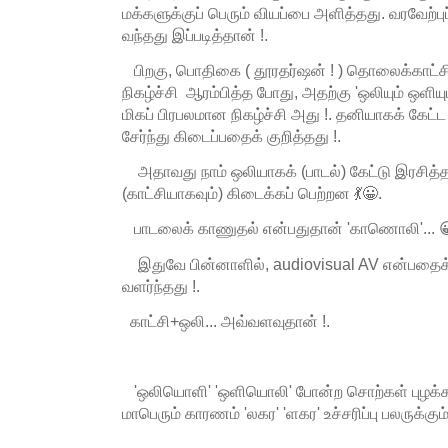
மக்களுக்குப் பெரும் வியப்பை அளித்தது. வரவேற்புப
வந்தது இப்படித்தான் !.
பிறகு, பொதிகை ( தூரதர்ஷன் ! ) தொலைக்காட்சியி
நிகழ்ச்சி ஆரம்பித்த போது, அதற்கு 'ஒலியும் ஒளியும
மிகப் பிரபலமான நிகழ்ச்சி அது !. தனியாகக் கேட்ட
சேர்ந்து கிடைப்பதைக் குறித்தது !.
அதாவது நாம் ஒலியாகக் (பாடல்) கேட்டு இரசித்
(காட்சியாகவும்) கிடைக்கப் பெற்றன 💃😀.
பாடலைக் காணுதல் என்பதுதான் 'காணொலி'... 
இதுவே பின்னாளில், audiovisual AV என்பதைக
வளர்ந்தது !.
காட்சி+ஒலி... அவ்வளவுதான் !.
'ஒலியொளி' 'ஒளியொலி' போன்ற சொற்கள் புழக்க
மாபெரும் காரணம் 'லகர' 'ளகர' உச்சரிப்பு பலருக்க