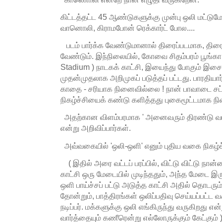
கிட்டத்தட்ட 45 ஆண்டுகளுக்கு முன்பு ஒலி மட்டும
வானொலி, கிராமபோன் ரெக்கார்ட் போல....
படம் பார்க்க வேண்டுமானால் திரைப்படமாக, திர
வேண்டும். இந்நிலையில், கோவை சிதம்பரம் பூங்கா
Stadium ) நாடகக் காட்சி, இயைந்து போகும் இசை 
முதன்முதலாக அறிமுகப் படுத்தப் பட்டது. பாரதி
காதை - சரியாக நினைவில்லை ! நான் பாவாடை சட
நிகழ்ச்சியைக் கண்டு களித்தது புகைமூட்டமாக நி
அதற்கான விளம்பரமாக ' அனைவரும் திரண்டு வாரீர
என்று அறிவிப்பார்கள்.
அவ்வகையில் 'ஒலி-ஒளி' எனும் புதிய வகை நிகழ்ச்ச
( இதில் அரை வட்டப் பரப்பில், விட்டு விட்டு நான
காட்சி ஒரு மேடையில் முடிந்ததும், அந்த மேடை இரு
ஒளி பாய்ச்சப் பட்டு அடுத்த காட்சி அதில் தொடரும்
தோன்றும், பாத்திரங்கள் ஒலிப்பதிவு செய்யப்பட்
நடிப்பர். மக்களுக்கு ஒலி எங்கிருந்து வருகிறது
வார்த்தையும் கணீரென்று எல்லோருக்கும் கேட்கும் 