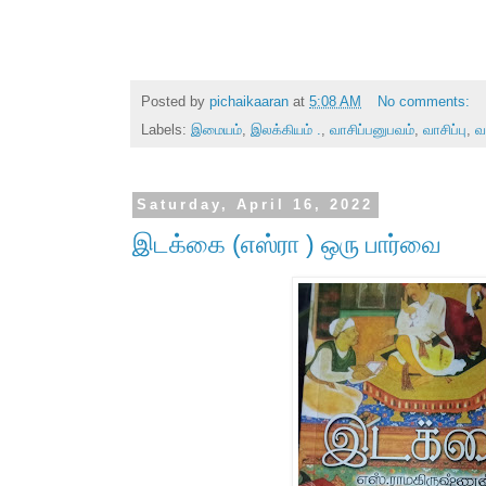
Posted by
pichaikaaran
at
5:08 AM
No comments:
Labels:
இமையம்
,
இலக்கியம் .
,
வாசிப்பனுபவம்
,
வாசிப்பு
,
வ
Saturday, April 16, 2022
இடக்கை (எஸ்ரா ) ஒரு பார்வை