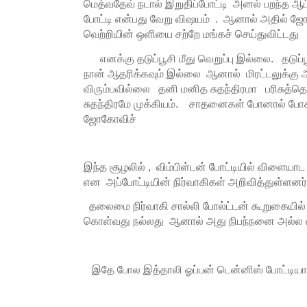
மெத்வதேவ் நடால் இறுதிப்போட்டி அனல் பறந்த ஆட்ட
போட்டி என்பது வேறு விஷயம் . ஆனால் அதில் ஜ
வெற்றியின் ஒளியை சற்றே மங்கச் செய்துவிட்டது
எனக்கு தடுப்பூசி மீது வெறுப்பு இல்லை. தடுப்
நான் ஆதரிக்கவும் இல்லை ஆனால் மிரட்டலுக்கு அட
விரும்பவில்லை தனி மனித சுதந்திரமா பரிசுத
சுதந்திரமே முக்கியம். சாதனைகள் போனால் போகட்
ஜோகோவிச்
இந்த சூழலில் , விம்பிள்டன் போட்டியில் விளையாட
என அப்போட்டியின் நிர்வாகிகள் அறிவித்துள்ளனர்
தலைமை நிர்வாகி சால்லி போல்ட்டன் கூறுகையில்
கொள்வது நல்லது ஆனால் அது நிபந்நனை அல்ல எ
இதே போல இத்தாலி ஓப்பன் டென்னிஸ் போட்டியாள