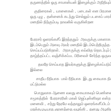
தருணத்தில் ஒரு சாமான்யன் இழைக்கும் அநீதியும
குதிரைகள் , யானைகள் , படைகள் என பிரமாண்ட
ஒரு புழு , தன்னைக் கடந்து செல்லும் படகைப் பாரக்
மனதில் நிற்கும்படி நாவலில் வருகின்றன
பேரரசர் ஒளரங்கசீப் இறந்ததும் அவருக்கு மகளாக
இடம்பெறும் அளவு அவர் மனதில் இடம்பெற்றிருந்
செய்யப்படுகிறாள். அரசருக்கு எவ்வித தொடர்பும
தாழ்த்தப்பட்ட வஞ்சிக்கப்பட பிரிவைச் சேர்ந்த ஒர
தவறே செய்யாத இவர்களுக்கு இழைக்கப்படும்
இல்லை
சாதீய ரீதியாக பால் ரீதியாக இடது கையாக நி
மட்டுமல்ல
பொதுவாக ஆணை வலது கையாகவும் பெண்ணை இ
சமூகத்தில் பேரரசரரின் மகள் ஜெப்புன்னிஷா என்ற
மனைவி , சற்று நேரமே வந்தாலும் ஒளரங்கசீப்பிடம
மறக்கமுடியாத ஞானத்தை வழங்கி , தனது அழகி