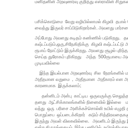
மனிதனின் அறவுணர்வு குறித்து எஸ்ராவின் சிறுகதை
பசிக்கொடுமை வேறு வழியில்லாமல் கிழவி தபால்
வைத்து இருவர் சாப்பிடுகிறார்கள். அவளது பார்சல
அப்போது அவளது கடிதம் கண்ணில் படுகிறது.
கஷ்டப்படும்,ஒரு,சிநேகிதிக்கு கிழவி கஷ்டப்பட்டு அ
ரூபாய் நோட்டும் இருக்கிறது. அவளது சூழல் புரிந
செய்த துரோகம் புரிகிறது அந்த 500ரூபாயை அவர
முடியவில்லை
இந்த இயல்பான அறவுணர்வு சில நேரங்களில் ம
அதீதமான வறுமை , அதீதமான அதீகாரம் என அது
காரணமாக இருக்கலாம்;
தன்னிடம் அன்பு காட்டிய ஒருவருக்கு செலுத்த
தனது ஆட்சிக்காலங்களில் நினைவில் இல்லை 
வந்து ஒரு பரிசை அளிக்கச்சொல்லி உயில் எழுத
பொறுப்பை ஒப்படைக்கிறார் கடும் சித்திரவதைகளுக
இருந்து அவள் விலகவில்லை. அவளிடம் இருந்து 
என்ற திருநங்கையும் இந்த பணியில் உயிரத்தியாகம