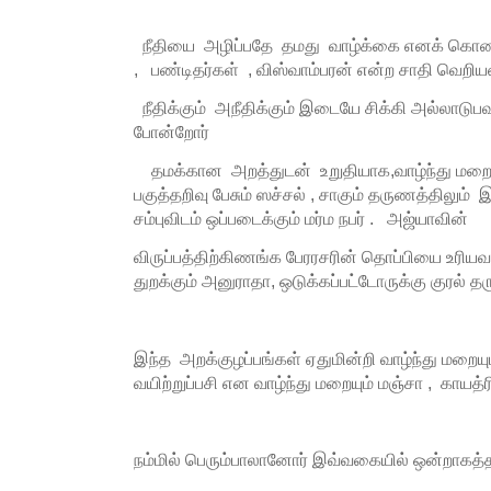
நீதியை அழிப்பதே தமது வாழ்க்கை எனக் கொண்
, பண்டிதர்கள் , விஸ்வாம்பரன் என்ற சாதி வெறி
நீதிக்கும் அநீதிக்கும் இடையே சிக்கி அல்லாடுபவர
போன்றோர்
தமக்கான அறத்துடன் உறுதியாக,வாழ்ந்து மறைவ
பகுத்தறிவு பேசும் ஸச்சல் , சாகும் தருணத்திலு
சம்புவிடம் ஒப்படைக்கும் மர்ம நபர் . அஜ்யாவின்
விருப்பத்திற்கிணங்க பேரரசரின் தொப்பியை உரியவரி
துறக்கும் அனுராதா, ஒடுக்கப்பட்டோருக்கு குரல் த
இந்த அறக்குழப்பங்கள் ஏதுமின்றி வாழ்ந்து மறைய
வயிற்றுப்பசி என வாழ்ந்து மறையும் மஞ்சா , காயத்
நம்மில் பெரும்பாலானோர் இவ்வகையில் ஒன்றாகத்