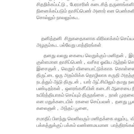
சிதறிக்கப்பட்டு , பேரரசரின் கடைசித் தருணங்களி
நினைக்கப்படும் தாசிப்பெண் அனார் என பெண்
சொல்லும் நாவலும்கூட
தனித்தனி சிறுகதைகளாக விரிவாக்கம் செய்யக்க
அழகும்கூட பல்வேறு பாத்திரங்கள்
தனது வலது கையை வெறுக்கும் மனிதன் , இர
குள்ளமான தாசிப்பெண் , வசீகர ஓவிய ஆற்றல் 
இசைஞன் , வெறும் விளையாட்டுக்காக கொள்ளை அ
திருட்டை ஒரு அறம்மிக்க தொழிலாக கருதி அதற
நடத்தும் ஆடு திருடன் , யார் ஆட்சியிலும் தமது
பண்டிதர்கள் , ஒளரங்கசீப்பின் கடைசி ஆசையை 
உயிர்த்தியாகம் செய்யும் திருநங்கை , நான் முத
என மதுக்கடையில் ரகளை செய்பவன் , தனது பூன
கலைஞன் , அந்தப் பூனை,
சமாதிப் பிளந்து வெளிவரும் மனிதக்கை எலும்பு,
பக்கத்துக்குப் பக்கம் வண்ணமயமான பாத்திரங்கள