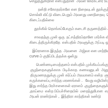
செலுத்துகிறாள் என்பதுதான் அவள் கேரக்டரை உயர
நன்றி சகோதரர்களே என நிறைவுடன் தூக்குத
சொல்லி விட்டு விடைபெறும் அவளது மனநிறைவு ப
கிடைப்பதில்லை
தூக்கில் தொங்கப்போகும் கடைசி தருணத்தில் அவ
சாவதற்கு முன் ஒரு நட்சத்திரம்தானே பார்க்க வ
கிடைத்திருக்கிறதே என்பதில் அவளுக்கு அப்படி ஒர
இம்ரானாக இருந்த அவனை அஜ்வா என மாற்றிய தர
curve ம் குறிப்பிடத்தக்க ஒன்று
பெண்ணடிமைத்தனம் என்பதில் முக்கியப்பங்கு வ
குழந்தைகளுக்காக பிடிக்காத கணவனுடன் அனுசரி
திருமணததுக்கு முன் கர்ப்பம் அவமானம் என்ற 
கருக்கலைப்பு சார்ந்த மரணங்கள் . வேறு வழியி
இது சார்ந்த பிரச்சனைகள் ஏராளம் .குழந்தைகளு
,தாய்மை என்ற பிம்பச்சிறையில் மறைந்துபோன எத
அயன் ராண்டுகள் , இந்திரா காந்திகள் உண்டு