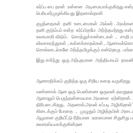
கர்ப்ப பை தான் உன்னை அடிமையாக்குகிறது என
பெரியார்முழங்கியது இதனால்தான்
குழந்தைகள் தனி உடைமைகள் அல்லர் . அவர்க
தனி குடும்பம் என்ற கர்ப்பிதமே அர்த்தமற்றது 
உலகமாகி விடும். சொத்துச்சண்டைகள் , சாதி ம
விவாகரத்துகள் , கள்ளக்காதல்கள் , ஆணவக்
சொல்லாடல்களே அர்த்தமிழக்கும் என்றொரு பார்
இது சார்ந்து ஒரு அற்புதமான அத்தியாயம் நாவலி
ஆணாதிக்கம் குறித்த ஒரு சிறிய கதை வருகிறது
மண்ணால் ஆன ஒரு பெண்ணை ஒருவன் தவறுதலாக
ஆனாலும் பெருந்தன்மையாக அவளை ஏற்கிறான். அ
திரிபடைகிறது. அதனால்,அவள் எப்படி அழிகிறாள்
கிடைக்கும் போதை , முழுதும் அழித்தபின் அட
ஆழமான குறியீட்டு ரீதியான ஏராளமான சிறுசிறு ப
சுவாரஸ்யமாக்குகின்றன