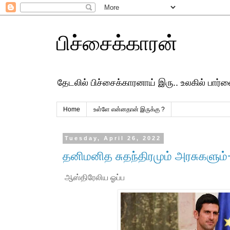
பிச்சைக்காரன்
தேடலில் பிச்சைக்காரனாய் இரு.. உலகில் பார
Home
உள்ளே என்னதான் இருக்கு ?
Tuesday, April 26, 2022
தனிமனித சுதந்திரமும் அரசுகளும
ஆஸ்திரேலிய ஓப்ப