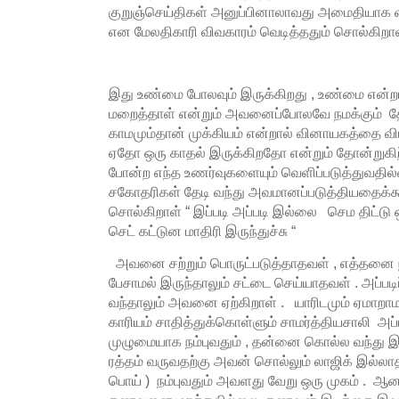
குறுஞ்செய்திகள் அனுப்பினாலாவது அமைதியாக வ
என மேலதிகாரி விவகாரம் வெடித்ததும் சொல்கிறா
இது உண்மை போலவும் இருக்கிறது , உண்மை என்றா
மறைத்தாள் என்றும் அவனைப்போலவே நமக்கும் தோ
காமமும்தான் முக்கியம் என்றால் வினாயகத்தை விட
ஏதோ ஒரு காதல் இருக்கிறதோ என்றும் தோன்றுகிற
போன்ற எந்த உணர்வுகளையும் வெளிப்படுத்துவத
சகோதரிகள் தேடி வந்து அவமானப்படுத்தியதைக்க
சொல்கிறாள் “ இப்படி அப்படி இல்லை செம திட்டு
செட் கட்டுன மாதிரி இருந்துச்சு “
அவனை சற்றும் பொருட்படுத்தாதவள் , எத்தனை 
பேசாமல் இருந்தாலும் சட்டை செய்யாதவள் . அப்படி
வந்தாலும் அவனை ஏற்கிறாள் . யாரிடமும் ஏமாறாம
காரியம் சாதித்துக்கொள்ளும் சாமர்த்தியசாலி அ
முழுமையாக நம்புவதும் , தன்னை கொல்ல வந்து இர
ரத்தம் வருவதற்கு அவன் சொல்லும் லாஜிக் இல
பொய் ) நம்புவதும் அவளது வேறு ஒரு முகம் . ஆ