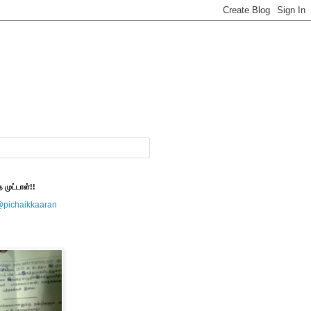
த முட்டாள்!!
@pichaikkaaran