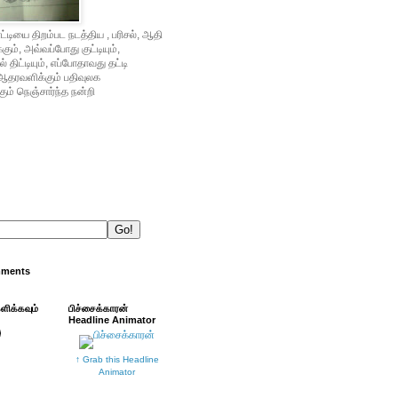
்டியை திறம்பட நடத்திய , பரிசல், ஆதி
ம், அவ்வப்போது குட்டியும்,
் திட்டியும், எப்போதாவது தட்டி
ஆதரவளிக்கும் பதிவுலக
ும் நெஞ்சார்ந்த நன்றி
mments
்ளிக்கவும்
பிச்சைக்காரன்
Headline Animator
↑ Grab this Headline
Animator