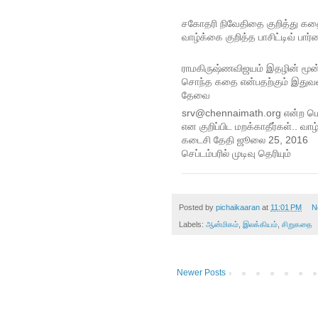
சகோதரி நிவேதிதை குறித்து கதை 
வாழ்க்கை குறித்த பாசிட்டிவ் ப
ராமகிருஷ்ணவிஜயம் இதழின் மூன்
சொந்த கதை என்பதற்கும் இதுவர
தேவை
srv@chennaimath.org என்ற மெயில
என குறிப்பிட மறக்காதீர்கள்.. வாழ
கடைசி தேதி ஜூலை 25, 2016
செப்டம்பரில் முடிவு தெரியும்
Posted by
pichaikaaran
at
11:01 PM
N
Labels:
ஆன்மிகம்
,
இலக்கியம்
,
சிறுகதை
Newer Posts