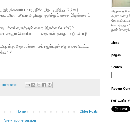
இருக்கலாம் ( சாரு நிவேதிதா குறித்து அல்ல )
சிறுகதை போட
ார்வையுடனோ ,தீமை அழிவது குறித்தும் கதை இருக்கலாம்
அணியினருக்கு
தேவைப்பட்டால
கொடுத்தும் 
று பக்கங்களுக்குள் கதை இருக்க வேண்டும்
நண்பர்களுக்க
ை எங்கும் வெளிவராத கதை என்பதற்கும் உறுி மொழி
alexa
ுக்கு அனுப்புங்கள்..சப்ஜெக்ட்டில் சிறுகதை போட்டி
்த்துகள்
pages
Search
o comments:
Recent Co
ட்வீட் செய்ய க
Home
Older Posts
View mobile version