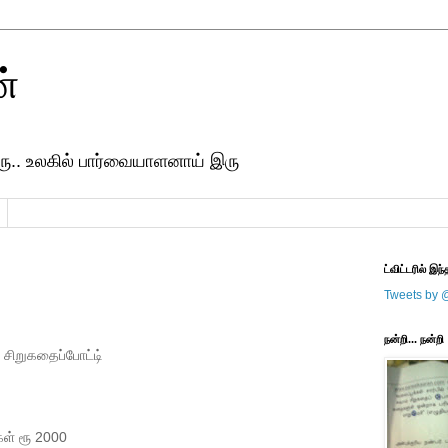
ன்
ரு.. உலகில் பார்வையாளனாய் இரு
ட்விட்டரில் இந்
Tweets by 
நன்றி... நன்றி
 சிறுகதைப்போட்டி்
கள் ரூ 2000