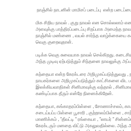
நாஞ்சில் நாடனின் மாமிசப் படைப்பு என்ற படைப்
மிக சிறிய நாவல் . குறு நாவல் என சொல்லலாம் 
அளவுக்கு பாத்திரப்படைப்பு சிறப்பாக அமைந்த ந
நாஞ்சில் மண்ணை , வயல் சார்ந்த வாழ்க்கையை கண்
வெகு குறைவுதான்.
படிக்க வெகு சுவையாக நாவல் செல்கிறது. கடைசியில
அந்த முடிவு ஏற்படுத்தும் சிந்தனை நாவலுக்கு அப்ப
கந்தையா என்ற கேரக்டரை அறிமுகப்படுத்துவது , 
நாயகர்களை அறிமுகப்படுத்தும் காட்சிகளை விட ப
இலக்கியவாதிகள் சினிமாவுக்கு வந்தால் , சினிமாவ
கண்டிப்பாக தீரும் என்றே நினைக்கிறேன்.
கந்தையா, கங்காதரம்பிள்ளை , சோணாச்சலம், காமாட
சடைய்யப்ப பிள்ளை பூசாரி , குற்றாலம்பிள்ளை , சாந
மாணிக்கம் , ”தீவட்டி ” ரங்கையா , ”லாயர் ” சி
கேரக்டரும் மனதை விட்டு அகலுவதில்லை. அந்த 