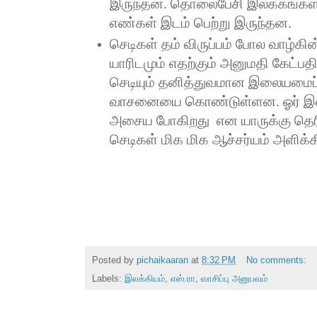
இருந்தன. தொலைபேசி இலக்கங்கள
எண்கள் இடம் பெற்று இருந்தன.
செடிகள் தம் விருப்பம் போல வாழ்க
யாரிடமும் எதற்கும் அனுமதி கேட்ப
செடியும் தனித்துவமான இலையமைப
வாசனையை கொண்டுள்ளன. ஓர் இலை
அசைய போகிறது
என யாருக்கு தெர
செடிகள் மிக மிக ஆச்சர்யம் அளிக்
Posted by
pichaikaaran
at
8:32 PM
No comments:
Labels:
இலக்கியம்
,
எஸ்.ரா
,
வாசிப்பு அனுபவம்