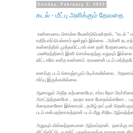
Sunday, February 3, 2013
கடல் - மீட்பு அளிக்கும் தேவதை
உண்மையை சொல்ல வேண்டுமென்றால், “கடல் “ படம
எதிர்பார்ப்பெல்லாம் ஒன்றும் இல்லை . அக்னி நடசத்
கன்னத்தில் முத்தவிட்டால் என தன் மேதமையை ஏற்
மணிரத்தினம் இனி சொல்வதற்கு எதுவும் இல்ல
விட்டாரோ என்ற எண்ணம் ராவணன் படம் பார்த்தப
எனக்கு படம் கொஞ்சமும் பிடிக்கவில்லை. அதனால்
ஈர்ப்பு இருக்கவில்லை.
ஆனாலும் அதீத கற்பனையோ, சர்வ தேச பிரச்சினைக்
அசட்டுத்தனமோ , தாதா உலக மோதல்ல்களோ , பட
க்தைகளனோ இல்லாமல் , தமிழ் நாட்டின் தென
படம் என்பதற்காகத்தான் படம் மீது சிறிய ஆர்வத்த்
அதுவும் வில்லத்தனமான ஆர்வம்தான். தனக்கு 
விட்டுவிட்டு, ஃபாஸ்ட் பவுலர்களுக்கு சாதகமான க