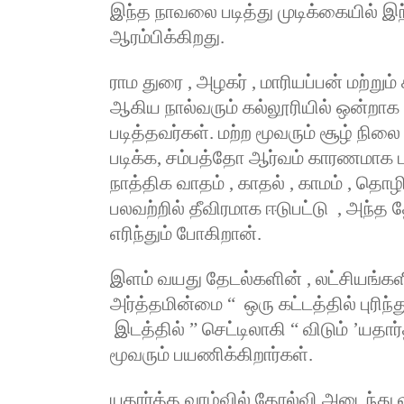
இந்த நாவலை படித்து முடிக்கையில் இ
ஆரம்பிக்கிறது.
ராம துரை
,
அழகர்
,
மாரியப்பன் மற்று
ஆகிய நால்வரும் கல்லூரியில் ஒன்றாக 
படித்தவர்கள். மற்ற மூவரும் சூழ் ந
படிக்க
,
சம்பத்தோ ஆர்வம் காரணமாக பட
நாத்திக வாதம்
,
காதல்
,
காமம்
,
தொழி
பலவற்றில் தீவிரமாக ஈடுபட்டு
,
அந்த தே
எரிந்தும் போகிறான்.
இளம் வயது தேடல்களின்
,
லட்சியங்க
அர்த்தமின்மை
“
ஒரு கட்டத்தில் புரிந்
இடத்தில்
”
செட்டிலாகி
“
விடும்
’
யதார
மூவரும் பயணிக்கிறார்கள்.
யதார்த்த வாழ்வில் தோல்வி அடைந்து