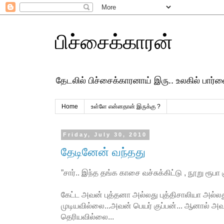
பிச்சைக்காரன்
தேடலில் பிச்சைக்காரனாய் இரு.. உலகில் பார
Home
உள்ளே என்னதான் இருக்கு ?
Friday, July 30, 2010
தேடினேன் வந்தது
”சார்.. இந்த தங்க காசை வச்சுக்கிட்டு , நூறு ரூபா 
கேட்ட அவன் புத்தனா அல்லது புத்திசாலியா அல்
முடியவில்லை...அவன் பெயர் குப்பன்... ஆனால் அவன்
தெரியவில்லை...