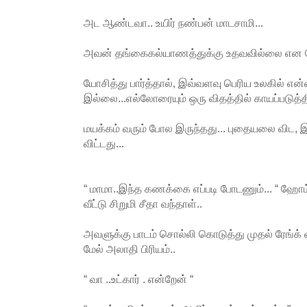
அட ஆண்டவா.. உயிர் நண்பன் மாடசாமி...
அவன் தங்கைகல்யாணத்துக்கு உதவவில்லை என க
யோசித்து பார்த்தால், இவ்வளவு பெரிய உலகில் என்
இல்லை...எல்லோரையும் ஒரு விதத்தில் காயப்படுத்த
மயக்கம் வரும் போல இருந்தது... புதையலை விட,
விட்டது...
“ மாமா..இந்த கணக்கை எப்படி போடணும்... “ ஹோம்
வீட்டு சிறுமி சீதா வந்தாள்..
அவளுக்கு பாடம் சொல்லி கொடுத்து முதல் ரேங்க்
மேல் அலாதி பிரியம்..
“ வா ..உட்கார் . என்றேன் “