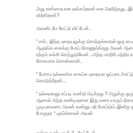
அது உண்மையான தங்கம்தான் என தெரிந்தது...இத
விற்கிறான்?
அவனிடமே கேட்டு விட்டேன்..
“ சார்.. இந்த புதையலுக்கு சொந்தக்காரன் ஒரு பை
ஆளுங்க கைக்கு போய் சேரணும்ங்றது அவன் ஆசை.. 
ரத்தம் கக்கி செத்துடுவேன் ..அந்த மாதிரி மந்திர வ
சோகமாக சொன்னான்,
“ பேசாம நல்லவங்க கைய்ல புதையல ஒப்படைச்சுட்டு, 
கொடுத்தேன்...
“ நல்லவஙனு எப்படி கண்டு பிடிக்றது ? அதுக்கு ஒர
ஆனால் அந்த கண்டிஷனை இது வரை யாரும் நிறை
முடியலைனா அவன் கண்னு பறி போய்டும்..இனீகு 
போகுதா “ புலம்பினான் அவன்
என்ன கண்டிஷன் ? - கேட்டேன்..