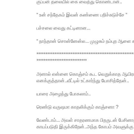
குப்பன் தலையில் கை வைத்து கொண்டான்..
“ உன் சந்தேகம் இவன் கண்ணை பறிச்சுடுச்சே “
பச்சலை வைது கட்டினான...
“ நாந்தான் சொன்னேன்ல... முழுசும் நம்புற ஆளை கூட
******************************************************
****************************
அனால் என்னை கொஞ்சம் கூட வெறுக்காத ஆயிரம் ப
எனக்குத்தான்..வீட்டில் உட்கார்ந்து யோசித்தேன்..
யாரை அழைத்து போகலாம்..
ரெண்டு வருஷமா காதலிக்கும் காஞ்சனா ?
வேண்டாம்... அவள் சாதரணமாக பிறருடன் பேசின
காயப்படுதி இருக்கிறேன்..அந்த கோபம் அவளுக்கு 