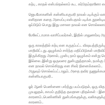
கற்பு , காதல் என்பதெல்லாம் கூட கர்பிதம்தானோ 
ஜெயமோகனின் கன்னியாகுமரி நாவல் படிக்கும் வாய்
எளிதான கதை அமைப்பு என்பதால் படிக்க தூண்டிய
ஒப்பிடும் பொது இது மசாலா நாவல் என சொல்லலாம்
மேலேட்டாமாக வாசிப்பவர்கள், இதில் பாலுணர்வு அத
ஒரு காலத்தில் கற்பு என கருதப்பட்ட விஷயத்திருக்
மாறிவிட்டது..ஒழுக்கம் சார்ந்த மதிப்பிடுகள் மாறிவ
இருக்கிறது அனால், முன்பு நாம் ஒழுக்கம் என்று
இல்லை..இன்று ஒருவரை துன்புறுத்தாமல், நமக்கு ப
என நாவல் சொல்கிறது என சிலர் நினைக்கலாம்..
அதுவும் சொல்லப்பட்டாலும், அதை தவிர நுணுக்
கன்னியாகுமரி..
ஓர் ஆண் பெண்ணை பார்த்து பயப்படுதல், ஒரு வி
முயலுதல், காமம் குறித்த தவறான புரிதல்கள் - 
காரணம்..பெண்ணின் துன்பங்களுக்கு, வலிகளுக்
காரணம்..