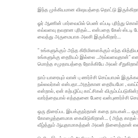
இந்த முக்கியமான விஷயத்தை தொட்டு இருக்கிற
ஓர் ஆணின் பார்வையில் பெண் எப்படி புரிந்து கொ
எவ்வளவு தவறான புரிதல்... என்பதை கேஸ் ஸ்டடி 
வைத்து அருமையாக அலசி இருக்கிறார்...
" உங்களுக்கும் அந்த கிரிமினளக்கும் எந்த வித்திய
உங்களுக்கு தைரியம் இல்லை ..அவ்வளவுதான்" என 
மொத்த சமுதாயத்தை நோக்கியே அவள் சீறுகிறாள
நாம் யாரையும் வான் பு ணர்ச்சி செய்யாமல் இருக்க
நல்லவர்கள் என்பதா..அதற்கான தைரியமோ , வாய்ப
என்றால், ஏன் கற்பழிப்பு காட்சிகள் விரும்பப்படுகின
வார்த்தையால் எத்ததனை பேரை வன்புணர்ச்சி செய்
ஒரு திரைப்பட இயக்குநர்தான் கதை நாயகன்... ஒ
கோழைத்தனமாக கைவிடுகிறான்... ( அந்த காதல
வீழ்த்தும் ஆயுதாமாகத்தன் அவன் நினைத்தான் என