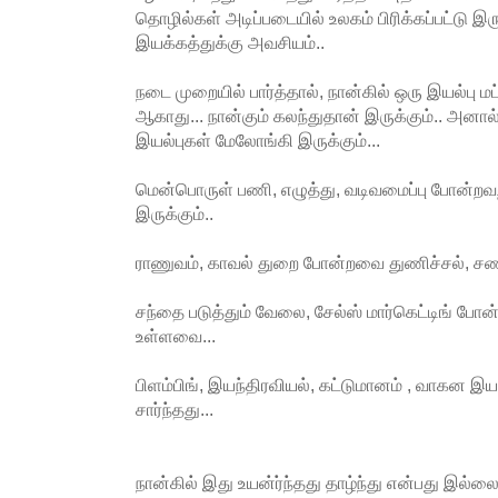
தொழில்கள் அடிப்படையில் உலகம் பிரிக்கப்பட்டு இர
இயக்கத்துக்கு அவசியம்..
நடை முறையில் பார்த்தால், நான்கில் ஒரு இயல்பு ம
ஆகாது... நான்கும் கலந்துதான் இருக்கும்.. அனா
இயல்புகள் மேலோங்கி இருக்கும்...
மென்பொருள் பணி, எழுத்து, வடிவமைப்பு போன்ற
இருக்கும்..
ராணுவம், காவல் துறை போன்றவை துணிச்சல், சண்
சந்தை படுத்தும் வேலை, சேல்ஸ் மார்கெட்டிங் போ
உள்ளவை...
பிளம்பிங், இயந்திரவியல், கட்டுமானம் , வாகன இ
சார்ந்தது...
நான்கில் இது உயன்ர்ந்தது தாழ்ந்து என்பது இல்லை.