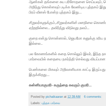
ஆண்கள் தங்களை சுய பரிசோதனை செய்யவும்,
அறிந்து கொள்ளவும் படிக்க வேண்டிய புத்தகம் இது..
பிரம் வீனஸ் போன்ற புத்தகம் இது...
சிறுவர்களுக்கும்.,சிறுவர்களின் மனநிலை கொண்ட
ஏற்றதில்லை... தவிர்த்து விடுவது நலம்...
குறை என்று சொன்னால், ஜெயமோ கனுக்கு உரிய நக
இல்லை..
பல கோணங்களில் கதை சொல்லும் இவர், இந்த நாவ
பார்வையில் கதையை நகர்த்தி செல்வது வியப்பான 
பெண்களை மிகவும் அறிவாளியாக காட்டி இருப்பத
இருக்கிறது...
கன்னியாகுமரி- கருத்தை கவரும் குமரி...
Posted by
pichaikaaran
at
12:39 AM
6 comments:
Labels:
புத்தக பார்வை