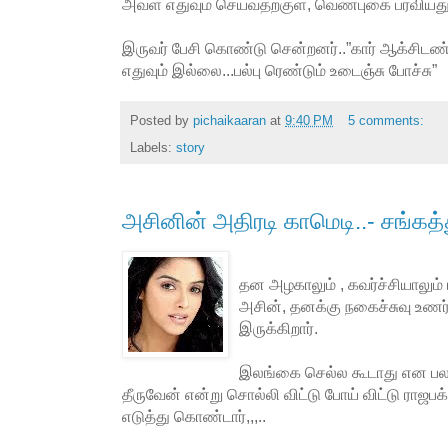
அவள் எதுவும் செய்வதற்குள், வெண்புகை பரவியது.
இருவர் பேசி கொண்டு சென்றனர்..”கார் ஆக்சிடண்ட
எதுவும் இல்லை...பல்பு ரெண்டும் உடைஞ்சு போச்சு”
Posted by
pichaikaaran
at
9:40 PM
5 comments:
Labels:
story
அசினின் அதிரடி காமெடி..- சங்கத்த
தன அழகாலும் , கவர்ச்சியாலும்
அசின், தனக்கு நகைச்சுவு உணர்
இருக்கிறார்.
இலங்கை செல்ல கூடாது என பலர
தீருவேன் என்று சொல்லி விட்டு போய் விட்டு ரா
எடுத்து கொண்டார்,,,..