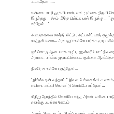
பாய்ந்தேன்......
என்னை வாரி தூக்கியவள், என் மூக்கை திருகி க
இருந்தது... சீலம்..இந்த பிள்ட்ல பால் இருக்கு ,,.,"குட
வர்றேன்... "
அறைகதவை சாத்தி விட்டு , அட்டாச்ட் பாத் ரூமுக்
சாத்தவில்லை... அனாலும் உள்ளே பார்க்க முடியவி
ஒவ்வொரு ஆடையாக கழட்டி ஹன்கரில் மாட்டுவதை பா
அவளை பார்க்க முடியவில்லை.. குளிக்க ஆரம்பித்த
திடீரென உள்ளே புகுந்தேன்...
"இங்கே ஏன் வந்தாய் " இவள பேச்சை கேட்க எனக்க
எலியை கவ்வி கொண்டு வெளியே வந்தேன்...
சிறிது நேரத்தில் வெளியே வந்த அவள், எலியை எடுத
எனக்கு பயங்கர கோபம்...
அவள் ஆடை மாற்ற ஆரம்பித்தாள்.. என் கவலை முழு