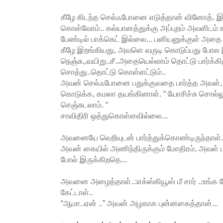
கீழே கிடந்த செல்ஃபோனை எடுத்தான் வினோத்.
கொள்வோம்.. கல்யானத்துக்கு அப்புறம் அவளிடம் கா
பேண்டில் பாக்கெட் இல்லை... பனியனுக்குள் அத
கீழே இறங்கியது, அவளெ வருடி கொடுப்பது போல இர
நெஞ்சு,,வயிறு..சீ..அதையெல்லாம் தொட்டு பார்க்கிற
சொத்து..தொட்டு கொள்ளட்டும்..
அவன் செல்ஃபோனை பதுக்குவதை பார்த்த அவள், க
கொடுக்க, கமலா தயங்கினாள். “ யோசிச்சு சொல்லுட
செஞ்சுடலாம். “
சாவிதிரி ஒத்துகொள்ளவில்லை...
அவனையே வெறியுடன் பார்த்துக்கொண்டிருந்தாள்.
அவன் கையில் அணிந்திருக்கும் மோதிரம், அவள் ப
போல் இருக்கிறதெ...
அவனை அழைத்தாள்..:எக்ஸ்கியூஸ் மீ சார் ..உங்க 
கேட்டாள்..
“ஆமா..ஏன் ..” அவன் அழகாக புன்னகைத்தான்...