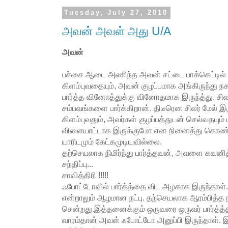
Tuesday, July 27, 2010
அவன் அவள் அது U/A
அவன்
பச்சை ஆடை அணிந்த அவன் சட்டை பாக்கெட்டில்
கிளம்புவதையும், அவன் குழப்பமாக அங்கிருந்து நக
பார்த்த வினோத்துக்கு வினோதமாக இருந்த்து. ச
சம்பவங்களை பார்க்கிறான். திடீரென சிலர் மேல் 
கிளம்புவதும், அவர்கள் குழப்பத்துடன் செல்வதயும் 
விளையாட்டாக இருக்குமோ என நினைத்து கொண்டான
யாரிடமும் கேட்கமுடியவில்லை.
தற்செயலாக நிமிர்ந்து பார்த்தவன், அவளை கவனித்த
சந்திப்பு...
சாவித்திரி !!!!!
ஃபோட்டோவில் பார்த்த்தை விட அழகாக இருந்தாள்.
என்றாலும் ஆழமான நட்பு. தற்செயலாக ஆரம்பித்த நட்ப
சென்றது.இத்தனைக்கும் ஒருவரை ஒருவர் பார்த்த
வாரம்தான் அவள் ஃபோட்டோ அனுப்பி இருந்தாள்