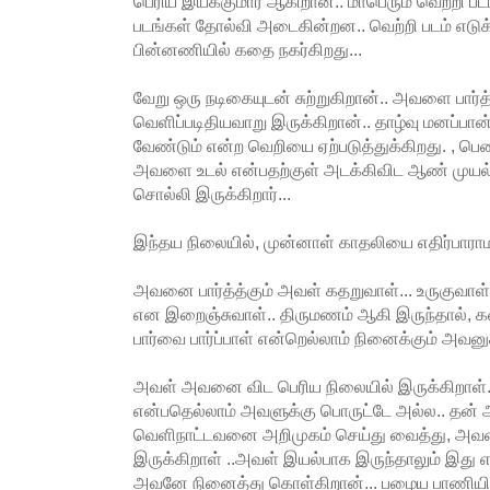
பெரிய இயக்குமார் ஆகிறான்.. மாபெரும் வெற்றி படம
படங்கள் தோல்வி அடைகின்றன.. வெற்றி படம் எடுக
பின்னணியில் கதை நகர்கிறது...
வேறு ஒரு நடிகையுடன் சுற்றுகிறான்.. அவளை பார
வெளிப்படிதியவாறு இருக்கிறான்.. தாழ்வு மனப்
வேண்டும் என்ற வெறியை ஏற்படுத்துக்கிறது. , பெ
அவளை உடல் என்பதற்குள் அடக்கிவிட ஆண் முய
சொல்லி இருக்கிறார்...
இந்தய நிலையில், முன்னாள் காதலியை எதிர்பாராமல்
அவனை பார்த்த்கும் அவள் கதறுவாள்... உருகுவாள்
என இறைஞ்சுவாள்.. திருமணம் ஆகி இருந்தால், 
பார்வை பார்ப்பாள் என்றெல்லாம் நினைக்கும் அவனுக்
அவள் அவனை விட பெரிய நிலையில் இருக்கிறாள்.
என்பதெல்லாம் அவளுக்கு பொருட்டே அல்ல.. தன
வெளிநாட்டவனை அறிமுகம் செய்து வைத்து, அ
இருக்கிறாள் ..அவள் இயல்பாக இருந்தாலும் இது 
அவனே நினைத்து கொள்கிறான்... பழைய பாணிய