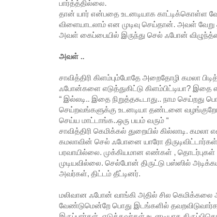
பார்த்த்தில்லை.
தான் யார் என்பதை உடனடியாக காட்டிக்கொள்ள வ
விளையாடலாம் என முடிவு செய்தான். அவள் வேறு
அவள் கைப்பையில் இருந்து செல் ஃபோன் விழுந்
அவள் ..
சாவித்திரி கிளம்பும்போதே அறைதோழி கமலா பிடித
ஃபோன்களை எடுத்துகிட்டு கிளம்பிட்டியா? இதை எப
“ இல்லடி.. இதை நிறுத்தகூடாது.. நாம செய்றது பொ
செய்றவங்களுக்கு உடனடியா தண்டனை வழங்குறோம்
செய்ய மாட்டாங்க..ஒரு பயம் வரும் “
சாவித்திரி கெமிக்கல் துறையில் கில்லாடி. கமலா
கமலாவின் செல் ஃபோனை யாரோ திருடிவிட்டார்கள
பரவாயில்லை. முக்கியமான எண்கள் , தொடர்புகள
முடியவில்லை. செல்போன் திருட்டு பஸ்ஸில் அடிக்க
அவர்கள், திட்டம் தீட்டினர்.
மலிவான ஃபோன் வாங்கி அதில் சில கெமிக்கலை
வேண்டுமென்றே பொது இடங்களில் தவறவிடுவார்க
இருப்பார்கள். எடுத்தவர்கள் உடனடியாக திருப்பிகொ