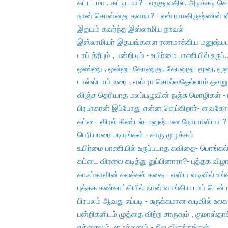
கட்டடமா . கட்டிடமா? - எழுதுவதில், அடிக்கடி செய
நான் சொன்னது தவறா? - எஸ் ராமகிருஷ்ணன் வ
இதயம் கவர்ந்த இஸ்லாமிய நாவல்
இஸ்லாமியர் இதயங்களை ரணமாக்கிய மனுஷ்யபுத
டாப் த்ரீயும் , பன்றியும் - உயிர்மை பாணியில் உருப்.
ஒண்ணு , ஒன்னு- தோணுது, தோனுது- மூனு, மூணு
டால்ஸ்டாய் உரை - எஸ் ரா சொல்வதேல்லாம் தவறு- 
விஞ்ச தெரியாத மலப்புழுவின் நஞ்சு மொழிகள் - 
பிரபாகரன் இப்போது என்ன செய்கிறார்- வைகோ ப
கட்டை விரல் கிண்டல்-மனுஷ் மன நோயாளியா ? வ
பெரியாரை படியுங்கள் - சாரு முழக்கம்
உயிர்மை பாணியில் உருப்படாத கவிதை- பொங்கல
கட்டை விரலை கடித்து துப்பினாரா?- புத்தக விழா
காஃப்காவின் கலக்கல் கதை - எளிய வடிவில் உங
புத்தக கண்காட்சியில் நான் வாங்கிய டாப் டென் ப
பிரபலம் ஆவது எப்படி - சுருக்கமான வடிவில் உலக ப
பன்றிகளிடம் முத்தை விற்ற சாருவும் , குமாஸ்தா
எக்சைலும் மாமல்லனும் - சில விளக்கங்கள்