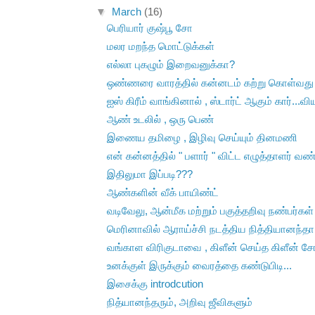
▼
March
(16)
பெரியார் குஷ்பூ சோ
மலர மறந்த மொட்டுக்கள்
எல்லா புகழும் இறைவனுக்கா?
ஒண்ணரை வாரத்தில் கன்னடம் கற்று கொள்வது எப
ஐஸ் கிரீம் வாங்கினால் , ஸ்டார்ட் ஆகும் கார்...வி
ஆண் உடலில் , ஒரு பெண்
இணைய தமிழை , இழிவு செய்யும் தினமணி
என் கன்னத்தில் " பளார் " விட்ட எழுத்தாளர் 
இதிலுமா இப்படி???
ஆண்களின் வீக் பாயிண்ட்
வடிவேலு, ஆன்மீக மற்றும் பகுத்தறிவு நண்பர்கள்
மெரினாவில் ஆராய்ச்சி நடத்திய நித்தியானந்தா
வங்காள விரிகுடாவை , கிளீன் செய்த கிளீன் சோப
உனக்குள் இருக்கும் வைரத்தை கண்டுபிடி...
இசைக்கு introdcution
நித்யானந்தரும், அறிவு ஜீவிகளும்