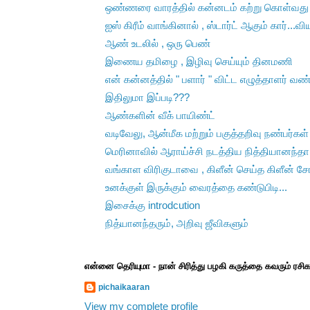
ஒண்ணரை வாரத்தில் கன்னடம் கற்று கொள்வது எப
ஐஸ் கிரீம் வாங்கினால் , ஸ்டார்ட் ஆகும் கார்...வி
ஆண் உடலில் , ஒரு பெண்
இணைய தமிழை , இழிவு செய்யும் தினமணி
என் கன்னத்தில் " பளார் " விட்ட எழுத்தாளர் 
இதிலுமா இப்படி???
ஆண்களின் வீக் பாயிண்ட்
வடிவேலு, ஆன்மீக மற்றும் பகுத்தறிவு நண்பர்கள்
மெரினாவில் ஆராய்ச்சி நடத்திய நித்தியானந்தா
வங்காள விரிகுடாவை , கிளீன் செய்த கிளீன் சோப
உனக்குள் இருக்கும் வைரத்தை கண்டுபிடி...
இசைக்கு introdcution
நித்யானந்தரும், அறிவு ஜீவிகளும்
என்னை தெரியுமா - நான் சிரித்து பழகி கருத்தை கவரும் ரச
pichaikaaran
View my complete profile