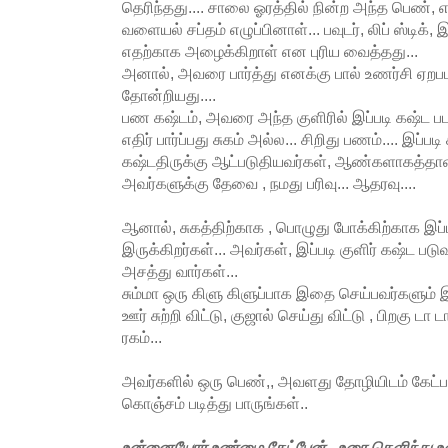
தெரிந்தது.... சாலை ஓரத்தில் நின்ற அந்த பெண், 
வளையல் சப்தம் எழுப்பினாள்... பவுடர், லிப் ஸ்டிக், 
எதற்காக அழைக்கிறாள் என புரிய வைத்தது...
அனால், அவரை பார்த்து எனக்கு பால் உணர்சி ஏறப
தோன்றியது....
பண கஷ்டம், அவரை அந்த குளிரில் இப்படி கஷ்ட பட
எதிர் பார்ப்பது சுகம் அல்ல... சிறிது பணம்.... இப்படி
கஷ்டதிருக்கு ஆட்படுதியவர்கள், ஆண்களாகத்தான் 
அவர்களுக்கு தேவை , நமது பரிவு... ஆதரவு....
ஆனால், சுகத்திற்காக , பொழுது போக்கிற்காக இப்
இருக்கிறர்கள்... அவர்கள், இப்படி குளிர் கஷ்ட பட
அசத்து வார்கள்...
சும்மா ஒரு கிளு கிளுப்பாக இதை செய்பவர்களும் இர
ஊர் சுற்றி விட்டு, குஜால் செய்து விட்டு , பிறகு 
ரகம்...
அவர்களில் ஒரு பெண்,, அவளது தோழியிடம் கேட்பதா
கொஞ்சம் படித்து பாருங்கள்..
உன்னையோர் உண்மை கேட்பேன்.. உரை தெளிந்து உ