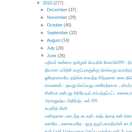
▼
2010
(277)
►
December
(37)
►
November
(29)
►
October
(40)
►
September
(32)
►
August
(14)
►
July
(28)
▼
June
(26)
பதிவர் உண்மை தமிழன் பெயரில் கோயில்!!!!! - நி
தியான பயிற்சி வகுப்புகளுக்கு செல்வது ஏமாற்றத்த
ஓஷோவையே நடுங்க வைத்த சிந்தனை உலக தீவிர
ராவணன் - தவறு செய்வது மணிரத்னமா , விமர்
சினிமா என்பது க்ரியேடிவ் சம்பந்தப்பட்ட கலையா
அமானுஷ்ய அதிர்ஷ்ட கல் !!!!!
கூண்டு கிளி
மனிதனை படைத்த கடவுள், கஷ்டத்தை ஏன் கொட
கனவே , கலையாதே - ஒரு குழப்பவாதியின் டைரி க
உமர் ( ரலி ) தொழுகை செய்ய மறுத்து ஏன் ?- வரல