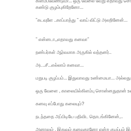
கிளம்பவேண்டும்/... ஒரு வேலை வேறு எதாவது ச
கண்டு குழம்புகிறேனோ...
"கடவுளே ..காப்பாத்து " வாய் விட்டு அலறினேன்...
" என்னடா,,எதாவது கனவா"
நண்பர்கள் ஆர்வமாக அருகில் வந்தனர்..
அட..சீ...எல்லாம் கனவா...
மறுபடி குழப்பம்... இதுவாவது உண்மையா... அல்லது
ஒரு வேளை , காலையில்கிளம்பு சொன்னதுதான் உ
கனவு எப்போது கலையும்?
நடந்ததை அப்பிடியே பதிவிட தொடங்கினேன்,..
அனாலும் , இதுவும் கனவுதானோ என்ற குழப்பம் இர