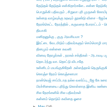
தேடுதல் தேடுதல் என்கிறார்களே.. என்ன தேடுகிற
பொறுக்கி பதிவரும் , சிறுவா புரி முருகன் கோயி
உன்னத வாழ்வுக்கு உதவும் தூண்டு விசை - ஜேம
நேரங்கெட்ட நேரத்தில் , கருவறை போராட்டம் - பெ
தியாகி
மனிதனுக்கு , குரு அவசியமா ?
இரட்டை வேடமிடும் பதிவர்களும் செம்மொழி மாந
தினமும் என்னை கவனி
வினவு தோழர்கள் , நரகல் சக்திகள் - அடாவடி ப
தொடர்ந்து வா. தொட்டு விடாதே
உன்னிடம் மயங்குகிறேன் .உள்ளத்தால் நெருங்குக
கொஞ்ச நேரம் கொஞ்சலாமா
நான்வெஜ் சாப்பிடாத நல்ல வளர்ப்பு._ஜே கே உர
பிரச்சினையை புரிந்து கொள்ளாத இனிய உண்மை 
சில நேரங்களில் சில பதிவர்கள்
கன்னம் தொடும் கவிதை ஓசை
►
May
(14)