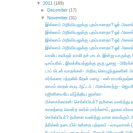
▼
2011
(189)
►
December
(17)
▼
November
(31)
இஸ்லாம் அறிவியலுக்கு புறம்பானதா? ஓர் அலசல
இஸ்லாம் அறிவியலுக்கு புறம்பானதா? ஓர் அலசல
இஸ்லாம் அறிவியலுக்கு புறம்பானதா? ஓர் அலசல
இஸ்லாம் அறிவியலுக்கு புறம்பானதா? ஓர் அலசல
வாலிப கவிஞர் வாலி நச் பாடல். இன்று யாருக்கு 
டிசம்பரில் , இலக்கியத்துக்கு குரு பூஜை - பிரேக்கி
டாப் டென் வாதங்கள்- அறிவு கொழுந்துகளின் அ
சர்க்கரை பந்தலில் தேன் மழை - எஸ் ராமகிருஷ்ணன
காமம் காதல் கபடி ஆட்டம் : அனல்காற்று - ஜெ
ரஜினியையே வீழ்த்திய தூஸ்ரா-
பிச்சைக்காரன்: செக்ஸ்பியர்? தமிளை வலர்த்து
காலத்தை வென்ற கார்ல் மார்க்ஸும், நூலக விவக
செக்ஸ்பியர்? தமிளை வலர்த்து வாள வைக்கும்
த்ரில்லர் நடையில் உன்னத புத்தகம் - வாடிவாசல் ( 
பேருந்து கட்டண உயர்வும் , கோழி பிரியாணி அறிவ