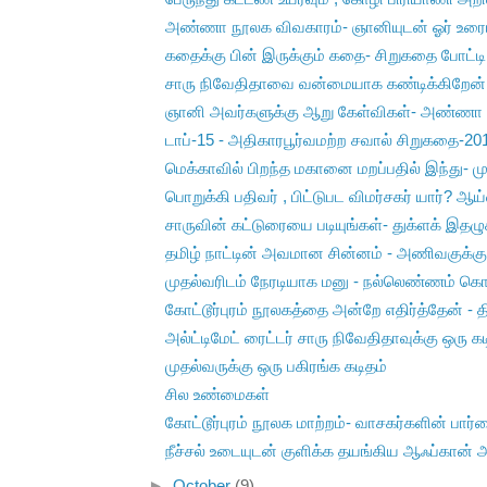
அண்ணா நூலக விவகாரம்- ஞானியுடன் ஓர் உரை
கதைக்கு பின் இருக்கும் கதை- சிறுகதை போட்ட
சாரு நிவேதிதாவை வன்மையாக கண்டிக்கிறேன்
ஞானி அவர்களுக்கு ஆறு கேள்விகள்- அண்ணா
டாப்-15 - அதிகாரபூர்வமற்ற சவால் சிறுகதை-2011
மெக்காவில் பிறந்த மகானை மறப்பதில் இந்து- முஸ
பொறுக்கி பதிவர் , பிட்டுபட விமர்சகர் யார்? ஆய்வ
சாருவின் கட்டுரையை படியுங்கள்- துக்ளக் இதழுக
தமிழ் நாட்டின் அவமான சின்னம் - அணிவகுக்க
முதல்வரிடம் நேரடியாக மனு - நல்லெண்ணம் கொ
கோட்டூர்புரம் நூலகத்தை அன்றே எதிர்த்தேன் - தி
அல்ட்டிமேட் ரைட்டர் சாரு நிவேதிதாவுக்கு ஒரு கட
முதல்வருக்கு ஒரு பகிரங்க கடிதம்
சில உண்மைகள்
கோட்டூர்புரம் நூலக மாற்றம்- வாசகர்களின் பார்வ
நீச்சல் உடையுடன் குளிக்க தயங்கிய ஆஃப்கான் 
►
October
(9)