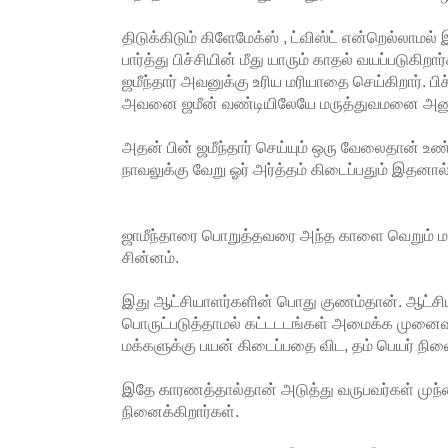
திடுக்கிடும் கிளேமேக்ஸ் , ட்விஸ்ட் என்றெல்லாமல
பார்த்து பிச்சியின் மீது யாரும் காதல் வயப்படுகிற
ஜமீந்தார் அவனுக்கு உரிய மரியாதை செய்கிறார். பிச
அவனை ஜமீன் வண்டியிலேயே மருத்துவமனை அனுப்ப
அதன் பின் ஜமீந்தார் செய்யும் ஒரு வேலைதான் 
நாவலுக்கு வேறு ஓர் அர்த்தம் கிடைப்பதும் இதனால
ஜாமீந்தாரை பொறுத்தவரை அந்த காளை வெறும் மா
சின்னம்.
இது ஆட்சியாளர்களின் பொது குணம்தான். ஆட்சிய
பொருட்படுத்தாமல் கட்டடடங்கள் அமைக்க முன
மக்களுக்கு பயன் கிடைப்பதை விட, தம் பெயர் நிலை
இதே காரணத்தால்தான் அடுத்து வருபவர்கள் முந
நினைக்கிறார்கள்.