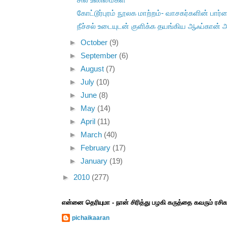
கோட்டூர்புரம் நூலக மாற்றம்- வாசகர்களின் பார்வ
நீச்சல் உடையுடன் குளிக்க தயங்கிய ஆஃப்கான் 
►
October
(9)
►
September
(6)
►
August
(7)
►
July
(10)
►
June
(8)
►
May
(14)
►
April
(11)
►
March
(40)
►
February
(17)
►
January
(19)
►
2010
(277)
என்னை தெரியுமா - நான் சிரித்து பழகி கருத்தை கவரும் ரச
pichaikaaran