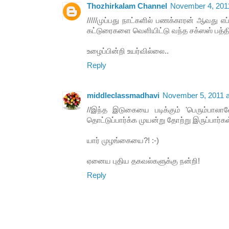
Thozhirkalam Channel
November 4, 2011
/////முப்பது நாட்களில் பணக்காரன் ஆவது எ
கட்டுரைகளை வெளியிட்டு வந்த சக்ஸஸ் பத்திரி
உழைப்பின்றி உயர்வில்லை..
Reply
middleclassmadhavi
November 5, 2011 a
//இந்த இடுகையை படிக்கும் 'பெரும்பாலா
தொட்டுப்பார்க்க முயன்று தோற்று இருப்பார்கள
யார் முழங்கையை?! :-)
ஏனைய புதிய தகவல்களுக்கு நன்றி!
Reply