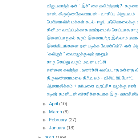
விஜயகாந்த் ஏன் “ இச்” சை தவிர்த்தார்?- கருணா
நான், கிருஷ்ணதேவராயன் - வாசிப்பு அனுபவம்
மெரினாவில் மக்கள் கடல்- ஈழப் படுகொலைக்கு
சினிமா வாய்ப்புக்காக காம்ரமைஸ் செய்யாத சாரு
இளைப்பாறுதல் தரும் இணையற்ற இஸ்லாம் மகான்
இலக்கியங்களை ஏன் படிக்க வேண்டும்?- என் அ
”கவிஞர் “ வைரமுத்துவும் நானும்
சாரு செய்து வரும் மவுன புரட்சி
என்னை கவர்ந்த , உணர்ச்சி வசப்படாத உன்னத வி
திருவண்ணாமலை கிரிவலம் - விசிட் ரிப்போர்ட்
ஆணாதிக்கம் + கற்பனை வறட்சி= வழக்கு எண் 1
நடிகர் சுமனிடன் எச்சரிக்கையாக இரு- சுகாசினி
►
April
(10)
►
March
(9)
►
February
(27)
►
January
(18)
►
2011
(189)