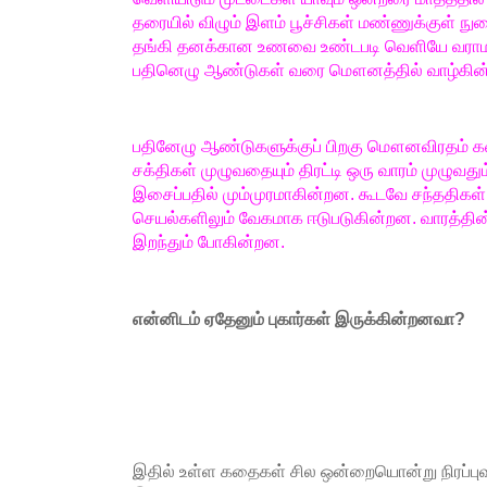
தரையில் விழும் இளம் பூச்சிகள் மண்ணுக்குள் நு
தங்கி தனக்கான உணவை உண்டபடி வெளியே வராமல் க
பதினெழு ஆண்டுகள் வரை மௌனத்தில் வாழ்கின
பதினேழு ஆண்டுகளுக்குப் பிறகு மௌனவிரதம் களை
சக்திகள் முழுவதையும் திரட்டி ஒரு வாரம் முழு
இசைப்பதில் மும்முரமாகின்றன. கூடவே சந்ததிகள்
செயல்களிலும் வேகமாக ஈடுபடுகின்றன. வாரத்தின் 
இறந்தும் போகின்றன.
என்னிடம் ஏதேனும் புகார்கள் இருக்கின்றனவா?
இதில் உள்ள கதைகள் சில ஒன்றையொன்று நிரப்ப