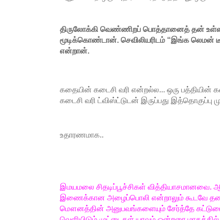
திருலோக்கி வெண்ணிறப் பொத்தானைத் தன் உள்
மூடிக்கொண்டான். செவிலியரிடம் “இங்க லெமன் டீ 
என்றான்.
கதையின் கடைசி வரி என்றல்ல... ஒரு பத்தியின்
கடைசி வரி ட்விஸ்ட்டுடன் இருப்பது இத்தொகுப்பு ம
உதாரணமாக..
இமயமலை சிதடிப்பூச்சிகள் வித்தியாசமானவை. ஆ
இணைக்கான அழைப்பொலி என்றாலும் கூடவே தன
மௌனத்தின் அனுபவங்களையும் சேர்த்தே கட்டுடைக
வெளியிடும் முட்டைகள் யாவும் ஒன்றரை மாதத்தில