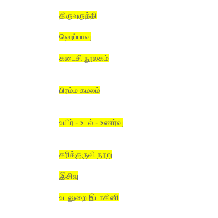
திருவுருத்தி
ஹெப்பாவு
கடைசி நூலகம்
பிரம்ம கமலம்
உயிர் - உடல் - உணர்வு
கரிக்குருவி நூறு
இசிவு
உடனுறை இடாகினி