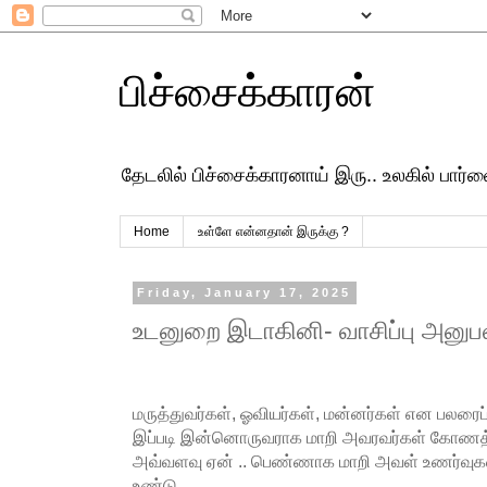
பிச்சைக்காரன்
தேடலில் பிச்சைக்காரனாய் இரு.. உலகில் பார
Home
உள்ளே என்னதான் இருக்கு ?
Friday, January 17, 2025
உடனுறை இடாகினி- வாசிப்பு அனுப
மருத்துவர்கள், ஓவியர்கள், மன்னர்கள் என பலரைப் 
இப்படி இன்னொருவராக மாறி அவரவர்கள் கோணத்த
அவ்வளவு ஏன் .. பெண்ணாக மாறி அவள் உணர்வுக
உண்டு,