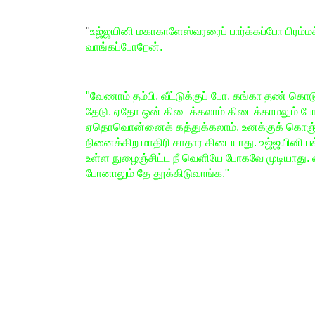
"
உஜ்ஜயினி மகாகாளேஸ்வரரைப் பார்க்கப்போ பிரம்
வாங்கப்போறேன்.
"வேணாம் தம்பி, வீட்டுக்குப் போ. கங்கா தண் க
தேடு. ஏதோ ஒன் கிடைக்கலாம் கிடைக்காமலும் போ
ஏதொவொன்னைக் கத்துக்கலாம். உனக்குக் கொஞ் விப
நினைக்கிற மாதிரி சாதார கிடையாது. உஜ்ஜயினி பக
உள்ள நுழைஞ்சிட்ட நீ வெளியே போகவே முடியாது. விடம
போனாலும் தே தூக்கிடுவாங்க."