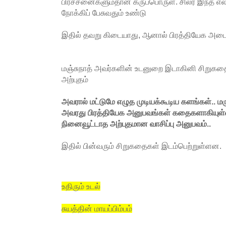
பிரச்சனைகளும்தான் கருப்பொருள். சிலர் இந்த எல
நோக்கிப் பேசுவதும் உண்டு
இதில் தவறு கிடையாது, ஆனால் பிரத்தியேக அட
மஞ்சுநாத் அவர்களின் உடனுறை இடாகினி சிறுகதைத
அற்புதம்
அவரால் மட்டுமே எழுத முடியக்கூடிய களங்கள்..
அவரது பிரத்தியேக அனுபவங்கள் கதைகளாகியுள்ள
நினைவூட்டாத அற்புதமான வாசிப்பு அனுபவம்..
இதில் பின்வரும் சிறுகதைகள் இடம்பெற்றுள்ளன.
உதிரும் உடல்
சுயத்தின் மாயப்பிம்பம்