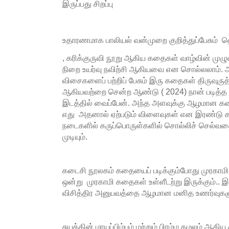
இருப்பது சிறப்பு
உதாரணமாக பாலியல் வன்முறை குறித்துப்பேசும் ஹ
, கரிக்குருவி நூறு ஆகிய கதைகள் வாழ்வின் முழு
நிறை உயர்வு நவிற்சி ஆகியவை என சொல்லலாம்.
விசைகளைப் பற்றிப் பேசும் இரு கதைகள் திருவுருத
ஆகியவற்றை சென்ற ஆண்டு ( 2024) நான் படித்த
இடத்தில் வைப்பேன். அந்த அளவுக்கு ஆழமான கத
எது அதனால் ஏற்படும் விளைவுகள் என இரண்டு கத
நடைகளில் கருப்பொருள்களில் சொல்லிச் செல்வத
முடியும்.
கடைசி நூலகம் கதையைப் படிக்கும்போது முரகாம
ஒன்று முரகாமி கதைகள் உள்ளீடற்று இருக்கும்.. 
விசித்திர அனுபவத்தை ஆழமான மனித உணர்வுகளுட
சுயத்தின் மாயப்பிம்பம் மற்றும் பிரம்ம கமலம் ஆகி