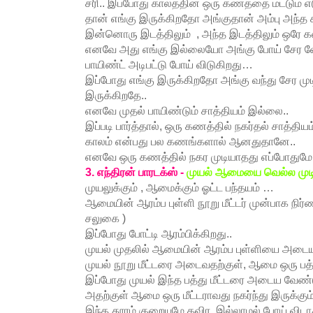
சரி.. இப்போது காலத்தின் ஒரு கணத்தை மட்டும் 
தான் எங்கு இருக்கிறதோ அங்குதான் அம்பு அந்த
இன்னொரு இடத்திலும் , அந்த இடத்திலும் ஒரே க
எனவே அது எங்கு இல்லையோ அங்கு போய் சேர வே
பாயிண்ட் அடிபட்டு போய் விடுகிறது…
இப்போது எங்கு இருக்கிறதோ அங்கு வந்து சேர மு
இருக்கிறதே..
எனவே முதல் பாயிண்டும் சாத்தியம் இல்லை..
இப்படி பார்த்தால், ஒரு கணத்தில் நகர்தல் சாத்த
காலம் என்பது பல கணங்களால் ஆனதுதானே..
எனவே ஒரு கணத்தில் நகர முடியாதது எப்போதுமே 
3. எந்திரன் பாரடக்ஸ் -
முயல் ஆமையை வெல்ல முடி
முயலுக்கும் , ஆமைக்கும் ஓட்ட பந்தயம் …
ஆமையின் ஆரம்ப புள்ளி நூறு மீட்டர் முன்பாக நிர்
சலுகை )
இப்போது போட்டி ஆரம்பிக்கிறது..
முயல் முதலில் ஆமையின் ஆரம்ப புள்ளியை அடைய
முயல் நூறு மீட்டரை அடைவதற்குள், ஆமை ஒரு பத்து 
இப்போது முயல் இந்த பத்து மீட்டரை அடைய வேண்ட
அதற்குள் ஆமை ஒரு மீட்டராவது நகர்ந்து இருக்கும்
இந்த தூரம் குறையுமே தவிர, இல்லாமல் போய் விடாத