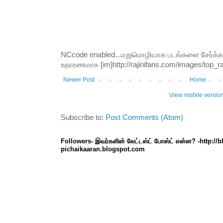
NCcode enabled...மறுமொழியாக படங்களை சேர்க்க வி
உதாரணமாக [im]http://rajinifans.com/images/top_raji
Newer Post
Home
View mobile versio
Subscribe to:
Post Comments (Atom)
Followers- இவர்களின் லேட்டஸ்ட் போஸ்ட் என்ன? -http://
pichaikaaran.blogspot.com