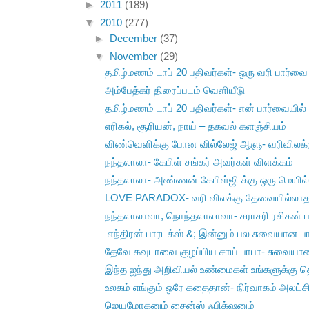
►
2011
(189)
▼
2010
(277)
►
December
(37)
▼
November
(29)
தமிழ்மணம் டாப் 20 பதிவர்கள்- ஒரு வரி பார்வை
அம்பேத்கர் திரைப்படம் வெளியீடு
தமிழ்மணம் டாப் 20 பதிவர்கள்- என் பார்வையில்
எரிகல், சூரியன், நாய் – தகவல் களஞ்சியம்
விண்வெளிக்கு போன வில்லேஜ் ஆளு- வரிவிலக்க
நந்தலாலா- கேபிள் சங்கர் அவர்கள் விளக்கம்
நந்தலாலா- அண்ணன் கேபிள்ஜி க்கு ஒரு மெயில
LOVE PARADOX- வரி விலக்கு தேவையில்லாத
நந்தலாலாவா, நொந்தலாலாவா- சராசரி ரசிகன் 
எந்திரன் பாரடக்ஸ் &; இன்னும் பல சுவையான பார
தேவே கவுடாவை குழப்பிய சாய் பாபா- சுவையா
இந்த ஐந்து அறிவியல் உண்மைகள் உங்களுக்கு த
உலகம் எங்கும் ஒரே கதைதான்- நிர்வாகம் அலட்சிய
ஜெயமோகனும் சைன்ஸ் ஃபிக்‌ஷனும்