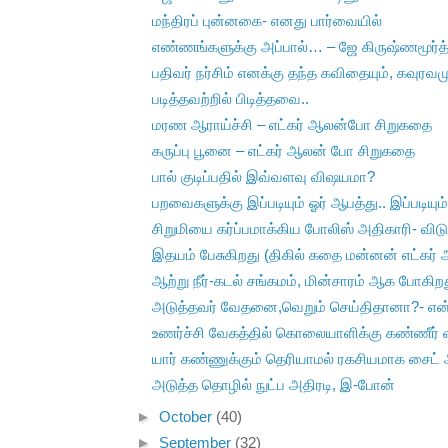
மந்திரப் புன்னகை- எனது பார்வையில்
எண்ணங்களுக்கு அப்பால்… – ஜே கிருஷ்ணமூர்த்
பதிவர் நர்சிம் எனக்கு தந்த கவிதையும், கவுரவம
படித்தவற்றில் பிடித்தவை..
மரண ஆராய்ச்சி – எட்கர் ஆலன்போ சிறுகதை
கருப்பு பூனை – எட்கர் ஆலன் போ சிறுகதை
பால் குடிப்பதில் இவ்வளவு விஷயமா?
பறவைகளுக்கு இப்படியும் ஓர் ஆபத்து.. இப்படியும்
சிறுமியை கர்ப்பமாக்கிய போலிஸ் அதிகாரி- விட
இதயம் பேசுகிறது (திகில் கதை மன்னன் எட்கர்
ஆற்று நீர்-கடல் சங்கமம், மின்சாரம் ஆக போகிற
அடுத்தவர் வேதனை,வெறும் செய்திதானா?- என்கவ
உணர்ச்சி வேகத்தில் கொலையாளிக்கு கண்ணீர் விட
யார் கண்ணுக்கும் தெரியாமல் ரகசியமாக சைட் அட
அடுத்த தொழில் நுட்ப அதிரடி, இ-போன்
►
October
(40)
►
September
(32)