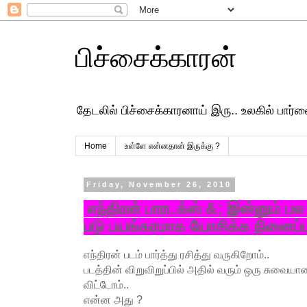
பிச்சைக்காரன்
தேடலில் பிச்சைக்காரனாய் இரு.. உலகில் பார
Home
உள்ளே என்னதான் இருக்கு ?
Friday, November 26, 2010
எந்திரன் பாரடக்ஸ் &; இன்னும் ப
படு பயங்கரமாக யோசிக்க நினைப்பவ
எந்திரன் படம் பார்த்து ரசித்து வருகிறோம்..
படத்தின் விறுவிறுப்பில் அதில் வரும் ஒரு சுவ
விட்டோம்..
என்ன அது ?