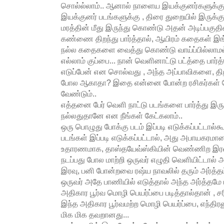
சொல்ல்லாம்.. ஆனால் நாளைய இயக்குனர்களுக்கு
இயக்குனர் படங்களுக்கு , திரை துறையில் இருக்க
மரத்தின் மீது இருந்து கொண்டு அதன் அடிப்பகுத
கண்ணை திறந்து பார்த்தால், ஆயிரம் கதைகள் இங்
நல்ல கதைகளை வைத்து கொண்டு வாய்ப்பில்லாமல் 
எல்லாம் குப்பை... நான் வெளினாட்டு பட்த்தை பார்த
எடுப்பேன் என சொல்வது , அந்த அப்பாவிகளை, 
போல ஆகாதா? இதை என்னை போன்ற ரசிகர்கள் கே
வேண்டும்..
எத்தனை பேர் வெளி நாட்டு படங்களை பார்த்து இருப்
நல்லதுதானே என நீங்கள் கேட்கலாம்..
ஒரு பொழுது போக்கு படம் இப்படி எடுக்கப்பட்டால்கூ
படங்கள் இப்படி எடுக்கப்பட்டால், அது அபாயகரமான
உதாரணமாக, தாஸ்தயேவ்ஸ்கியின் வெண்ணிற இர
நடப்பது போல மாற்றி ஒருவர் எழுதி வெளியிட்டால்
இரவு, பனி போன்றவை ரஷ்ய நாவலில் தரும் அர்த்த
ஒருவர் அதே பாணியில் எடுத்தால் அந்த அர்த்தமே மா
அதிகார பூர்வ மொழி பெயர்ப்பை படித்தால்தான் , ச
இந்த அதிகார பூர்வமற்ற மொழி பெயர்ப்பை, எந்திரன
மிக மிக தவறானது...