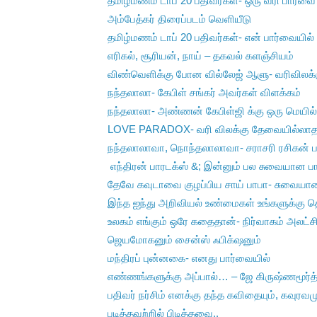
தமிழ்மணம் டாப் 20 பதிவர்கள்- ஒரு வரி பார்வை
அம்பேத்கர் திரைப்படம் வெளியீடு
தமிழ்மணம் டாப் 20 பதிவர்கள்- என் பார்வையில்
எரிகல், சூரியன், நாய் – தகவல் களஞ்சியம்
விண்வெளிக்கு போன வில்லேஜ் ஆளு- வரிவிலக்க
நந்தலாலா- கேபிள் சங்கர் அவர்கள் விளக்கம்
நந்தலாலா- அண்ணன் கேபிள்ஜி க்கு ஒரு மெயில
LOVE PARADOX- வரி விலக்கு தேவையில்லாத
நந்தலாலாவா, நொந்தலாலாவா- சராசரி ரசிகன் 
எந்திரன் பாரடக்ஸ் &; இன்னும் பல சுவையான பார
தேவே கவுடாவை குழப்பிய சாய் பாபா- சுவையா
இந்த ஐந்து அறிவியல் உண்மைகள் உங்களுக்கு த
உலகம் எங்கும் ஒரே கதைதான்- நிர்வாகம் அலட்சிய
ஜெயமோகனும் சைன்ஸ் ஃபிக்‌ஷனும்
மந்திரப் புன்னகை- எனது பார்வையில்
எண்ணங்களுக்கு அப்பால்… – ஜே கிருஷ்ணமூர்த்
பதிவர் நர்சிம் எனக்கு தந்த கவிதையும், கவுரவம
படித்தவற்றில் பிடித்தவை..