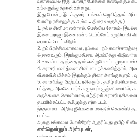
உண்மையில் இது போன்ற போக்கை கண்டிக்கும் 
உங்களுக்குத்தான் உள்ளது..
இது போன்ற இயக்குனர் படங்கள் ஜெயித்தால் அப்பட
போன்ற ரசிகனுக்கு அல்ல... திரை உலகுக்கு )
1. நல்ல சினிமா என்றால், மெல்லிய சோகம்- இயல
இளையராஜா இசை என்ற டெம்ப்ளேட் உறுதியாகி வி
வராமல் போய் விடும்
2. நம் பிரச்சினைகளை, நம்மை , நம் கலாச்சாரத்தை 
அனைவரும், இறக்குமதியை ஆரம்பித்து விடுவார்க
3. உலகப்பட தரத்தை நாம் என்றுமே எட்ட முடியாமல் ப
4. சராசரி மனித்னை சினிமா புறக்கணித்தால், அவ
விரைவில் மிச்சம் இருக்கும் திரை அரங்குகளும் , ஷா
5. சராசரிக்கு மேற்பட்ட ரசிகனும் , தமிழ் சினிமாவை
பட்த்தை அவனே பார்க்க முடியும் சூழ்னிலையில், காப
சுருக்கமாக சொன்னால், எந்திரன் சராசரி ரசிக
தயாரிக்கப்பட்ட தமிழுக்கு ஏற்ற படம்..
ந்ந்தலாலா , அறிவு ஜீவிகளை மனதில் கொண்டு தயா
படம்....
அதை உங்களை போன்றோர் ஆதரிப்பது தமிழ் சினிமாவ
என்றென்றும் அன்புடன்,
பார்வையாளன்