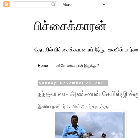
பிச்சைக்காரன்
தேடலில் பிச்சைக்காரனாய் இரு.. உலகில் பார
Home
உள்ளே என்னதான் இருக்கு ?
Sunday, November 28, 2010
நந்தலாலா- அண்ணன் கேபிள்ஜி க்க
இனிய நண்பர் கேபிள் அவர்களுக்கு.,