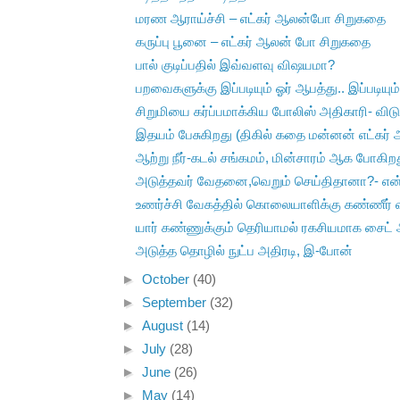
மரண ஆராய்ச்சி – எட்கர் ஆலன்போ சிறுகதை
கருப்பு பூனை – எட்கர் ஆலன் போ சிறுகதை
பால் குடிப்பதில் இவ்வளவு விஷயமா?
பறவைகளுக்கு இப்படியும் ஓர் ஆபத்து.. இப்படியும்
சிறுமியை கர்ப்பமாக்கிய போலிஸ் அதிகாரி- விட
இதயம் பேசுகிறது (திகில் கதை மன்னன் எட்கர்
ஆற்று நீர்-கடல் சங்கமம், மின்சாரம் ஆக போகிற
அடுத்தவர் வேதனை,வெறும் செய்திதானா?- என்கவ
உணர்ச்சி வேகத்தில் கொலையாளிக்கு கண்ணீர் விட
யார் கண்ணுக்கும் தெரியாமல் ரகசியமாக சைட் அட
அடுத்த தொழில் நுட்ப அதிரடி, இ-போன்
►
October
(40)
►
September
(32)
►
August
(14)
►
July
(28)
►
June
(26)
►
May
(14)