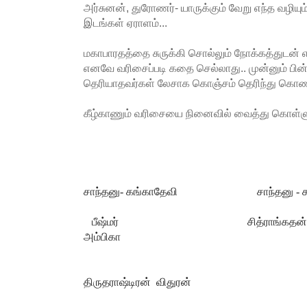
அர்சுனன், துரோணர்- யாருக்கும் வேறு எந்த வழிய
இடங்கள் ஏராளம்...
மகாபாரதத்தை சுருக்கி சொல்லும் நோக்கத்துடன் எழ
எனவே வரிசைப்படி கதை செல்லாது.. முன்னும் பின
தெரியாதவர்கள் லேசாக கொஞ்சம் தெரிந்து கொண்டா
கீழ்காணும் வரிசையை நினைவில் வைத்து கொள்ளு
சாந்தனு- கங்காதேவி
சாந்தனு - 
பீஷ்மர்
சித்ராங்கதன
அம்பிகா
திருதராஷ்டிரன்
விதுரன்