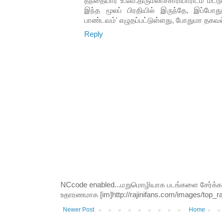
தந்தையார் உ.வே.திருமலாச்சாரியாரிடம் மட்ட
இந்த மூலப் பிரதியில் இருந்தே, இப்போது
பாண்டவம்' எழுதப்பட்டுள்ளது, போதுமா தகவல்
Reply
NCcode enabled...மறுமொழியாக படங்களை சேர்க்க வி
உதாரணமாக [im]http://rajinifans.com/images/top_raji
Newer Post
Home