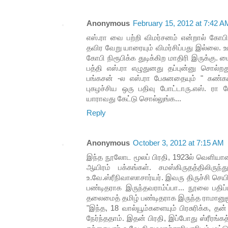
Anonymous
February 15, 2012 at 7:42 A
எஸ்.ரா வை பற்றி விமர்சனம் என்றால் கோபி
தவிர வேறு யாரையும் விமர்சிப்பது இல்லை. உ
கோபி நிரூபிக்க துடிக்கிற மாதிரி இருக்கு. 
பத்தி எஸ்.ரா எழுதுனது தப்புன்னு சொல்ற
பங்கசன் -ல எஸ்.ரா பேசுனதையும் " கண்க
புகழச்சிய ஒரு பதிவு போட்டாரு.எஸ். ரா
யாராவது கேட்டு சொல்லுங்க...
Reply
Anonymous
October 3, 2012 at 7:15 AM
இந்த நூலோட மூலப் பிரதி, 1923ல் வெளியானத
ஆயிரம் பக்கங்கள். சமஸ்கிருதத்திலிருந
உ.வே.ஸ்ரீநிவாஸாசார்யர். இவரு திருச்சி செய
பண்டிதராக இருந்தவராம்ப்பா... நூலை பதிப்
தலைமைத் தமிழ் பண்டிதராக இருந்த ராமானு
"இந்த, 18 வால்யூம்களையும் பிரசுரிக்க, த
நேர்ந்ததாம். இதன் பிரதி, இப்போது ஸ்ரீரங்