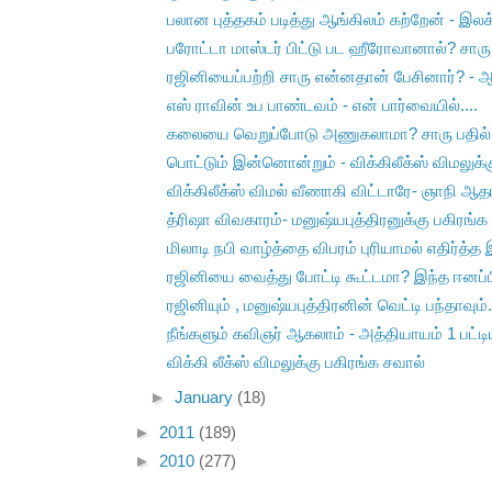
பலான புத்தகம் படித்து ஆங்கிலம் கற்றேன் - இலக்
பரோட்டா மாஸ்டர் பிட்டு பட ஹீரோவானால்? சாரு ப
ரஜினியைப்பற்றி சாரு என்னதான் பேசினார்? -
எஸ் ராவின் உப பாண்டவம் - என் பார்வையில்....
கலையை வெறுப்போடு அணுகலாமா? சாரு பதில்
பொட்டும் இன்னொன்றும் - விக்கிலீக்ஸ் விமலுக்கு
விக்கிலீக்ஸ் விமல் வீணாகி விட்டாரே- ஞாநி ஆத
த்ரிஷா விவகாரம்- மனுஷ்யபுத்திரனுக்கு பகிரங்க 
மிலாடி நபி வாழ்த்தை விபரம் புரியாமல் எதிர்த்த 
ரஜினியை வைத்து போட்டி கூட்டமா? இந்த ஈனப்பிழ
ரஜினியும் , மனுஷ்யபுத்திரனின் வெட்டி பந்தாவும்.
நீங்களும் கவிஞர் ஆகலாம் - அத்தியாயம் 1 பட்
விக்கி லீக்ஸ் விமலுக்கு பகிரங்க சவால்
►
January
(18)
►
2011
(189)
►
2010
(277)