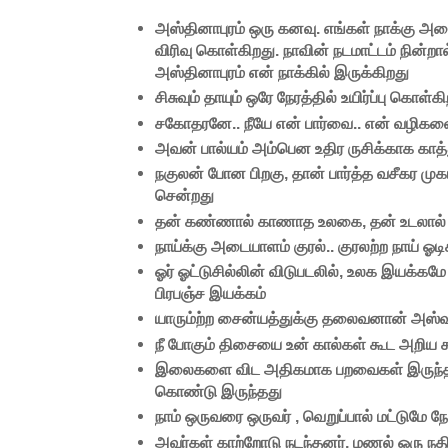
அஸ்தினாபுரம் ஒரு கனவு. எங்கள் நாக்கு 
விரிவு கொள்கிறது. நாவின் நடமாட்டம் நின்றால்
அஸ்தினாபுரம் என் நாக்கில் இருக்கிறது
சிசுவும் தாயும் ஒரே நேரத்தில் உயிர்ப்பு கொள்க
சகோதரனே.. நீயே என் பார்வை.. என் வழிகளை
அவன் பால்யம் அம்பென உதிர ருசிக்காக காத்
நகுலன் போன பிறகு, தான் பார்த்த வசீகர முக
சென்றது
தன் கண்ணால் காணாத உலகை, தன் உடலால் அ
நாய்க்கு அடையாளம் குரல்.. குரலற்ற நாய் ஓ
ஓர் ஓட்டுசில்லின் விடுபடலில், உலக இயக்கமே
பிரபஞ்ச இயக்கம்
யாரும்ற்ற சைன்யத்துக்கு தலைவனான் அஸ்
நீ போகும் திசையை உன் கால்கள் கூட அறிய கூ
இலைகளை விட அதிகமாக பறவைகள் இருந்தன, 
கொண்டு இருந்தது
நாம் ஒருவரை ஒருவர் , வெறுப்பால் மட்டுமே நேச
அவர்கள் காற்றோடு நடந்தனர், மணல் ஒரு 