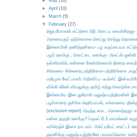
►
May
(16)
►
April
(10)
►
March
(9)
▼
February
(27)
ஜெயமோகன் கட்டுரை பீதி அடைய வைக்கிறது- ந
அனைவரும் தற்கொலை செய்து செத்து தொலைய
இஸ்லாமின் தனித்தன்மை- பழ கருப்பையா கட்ட
பழம் உனக்கு , கொட்டை எனக்கு- அலட்ஸ் ஒன்லி 
நள்ளிரவில், என்னை கேள்விகளால் திணற வைத்
சில்லரை- சில்லறை,பத்திரிகை-பத்திரிக்கை ,கருப்
மதிமுக வேட்பாளர் அறிவிப்பு- ஃபர்ஸ்ட் இன்ஃபர்ம
விக்கி லீக்ஸ் விமலுக்கு தமிழ் கற்று கொடுக்க சார
இஸ்லாமிய இன துரோகி மனுஷ்யபுத்திரனின் இறைம
பழச்சாறை ருசிக்க தெரியாமல், சக்கையை தின்னு
(exclusive report) அடித்த கை , அணைத்தது- சா
என்ன தகுதி உனக்கு? ப்ரூஃப் ரீடர் மாமல்லன் எழுத
ஃபிரெஞ்ச் இசை நாடகம்- அல்ட்டிமேட் ரைட்டர் உர
ஞானிக்கு மனுஷ்யபுத்திரனே பரவாயில்லை- கவிஞர