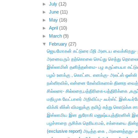
►
July
(12)
►
June
(11)
►
May
(16)
►
April
(10)
►
March
(9)
▼
February
(27)
ஜெயமோகன் கட்டுரை பீதி அடைய வைக்கிறது- ந
அனைவரும் தற்கொலை செய்து செத்து தொலைய
இஸ்லாமின் தனித்தன்மை- பழ கருப்பையா கட்ட
பழம் உனக்கு , கொட்டை எனக்கு- அலட்ஸ் ஒன்லி 
நள்ளிரவில், என்னை கேள்விகளால் திணற வைத்
சில்லரை- சில்லறை,பத்திரிகை-பத்திரிக்கை ,கருப்
மதிமுக வேட்பாளர் அறிவிப்பு- ஃபர்ஸ்ட் இன்ஃபர்ம
விக்கி லீக்ஸ் விமலுக்கு தமிழ் கற்று கொடுக்க சார
இஸ்லாமிய இன துரோகி மனுஷ்யபுத்திரனின் இறைம
பழச்சாறை ருசிக்க தெரியாமல், சக்கையை தின்னு
(exclusive report) அடித்த கை , அணைத்தது- சா