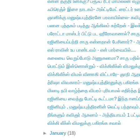
என்ன தகுதி உனக்கு? ப்ரூஃப் ரீடர் மாமல்லன் எழுத
ஃபிரெஞ்ச் இசை நாடகம்- அல்ட்டிமேட் ரைட்டர் உர
ஞானிக்கு மனுஷ்யபுத்திரனே பரவாயில்லை- கவிஞர
பலான புத்தகம் படித்து ஆங்கிலம் கற்றேன் - இலக்
பரோட்டா மாஸ்டர் பிட்டு பட ஹீரோவானால்? சாரு ப
ரஜினியைப்பற்றி சாரு என்னதான் பேசினார்? -
எஸ் ராவின் உப பாண்டவம் - என் பார்வையில்....
கலையை வெறுப்போடு அணுகலாமா? சாரு பதில்
பொட்டும் இன்னொன்றும் - விக்கிலீக்ஸ் விமலுக்கு
விக்கிலீக்ஸ் விமல் வீணாகி விட்டாரே- ஞாநி ஆத
த்ரிஷா விவகாரம்- மனுஷ்யபுத்திரனுக்கு பகிரங்க 
மிலாடி நபி வாழ்த்தை விபரம் புரியாமல் எதிர்த்த 
ரஜினியை வைத்து போட்டி கூட்டமா? இந்த ஈனப்பிழ
ரஜினியும் , மனுஷ்யபுத்திரனின் வெட்டி பந்தாவும்.
நீங்களும் கவிஞர் ஆகலாம் - அத்தியாயம் 1 பட்
விக்கி லீக்ஸ் விமலுக்கு பகிரங்க சவால்
►
January
(18)