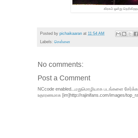
கிரகம் ஒன்று தெரிகிறத
Posted by
pichaikaaran
at
11:54 AM
Labels:
சென்னை
No comments:
Post a Comment
NCcode enabled...மறுமொழியாக படங்களை சேர்க்க வி
உதாரணமாக [im]http://rajinifans.com/images/top_raji