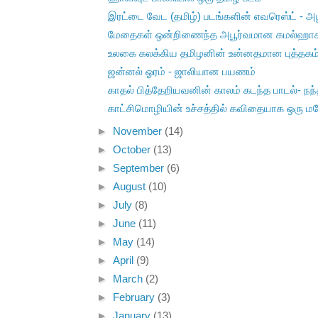
இரட்டை வேட (தமிழ்) படங்களின் எவரெஸ்ட் - அப
மேதைகள் ஒன்றிணைந்த அபூர்வமான கமல்ஹாசன
உலகை கலக்கிய தமிழனின் உன்னதமான புத்தகம் 
ஜன்னல் ஓரம் - ஜாலியான பயணம்
காதல் பித்தேறியவனின் காலம் கடந்த பாடல்- நந்த
காட்சிமொழியின் உச்சத்தில் கவிதையாக ஒரு மகே
►
November
(14)
►
October
(13)
►
September
(6)
►
August
(10)
►
July
(8)
►
June
(11)
►
May
(14)
►
April
(9)
►
March
(2)
►
February
(3)
►
January
(13)