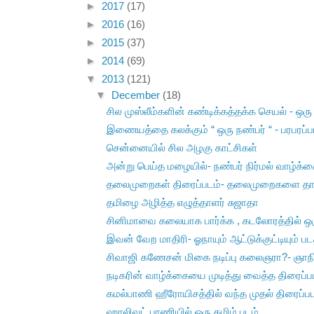
►
2017
(17)
►
2016
(16)
►
2015
(37)
►
2014
(69)
▼
2013
(121)
▼
December
(18)
சில முஸ்லீம்களின் கண்டிக்கத்தக்க செயல் - ஒர
இணையத்தை கலக்கும் “ ஒரு நண்பர் “ - பரபரப்ப
சென்னையில் சில அழகு காட்சிகள்
அன்று பெய்த மழையில்- நண்பர் நிர்மல் வாழ்க்கை
தலைமுறைகள் திரைப்படம்- தலைமுறைகளை தாண்
தமிழை அழித்த எழுத்தாளர் சுஜாதா
சினிமாவை கலையாக பார்க்க , கடலோரத்தில் ஒரு
இவன் வேற மாதிரி- ஓநாயும் ஆட்டுக்குட்டியும் படத
சிவாஜி கணேசன் மிகை நடிப்பு கலைஞரா?- ஞாநி
நடிகரின் வாழ்க்கையை முடித்து வைத்த திரைப்ப
கமல்பாணி ஹீரோயிசத்தில் வந்த முதல் திரைப்பட
ஹாலிவுட் பாணியில் ஒரு தமிழ் படம்