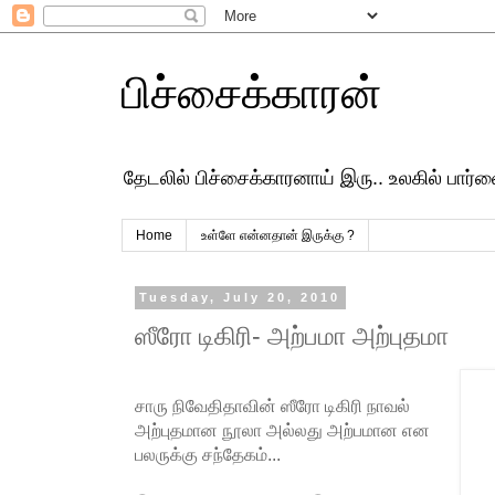
பிச்சைக்காரன்
தேடலில் பிச்சைக்காரனாய் இரு.. உலகில் பார
Home
உள்ளே என்னதான் இருக்கு ?
Tuesday, July 20, 2010
ஸீரோ டிகிரி- அற்பமா அற்புதமா
சாரு நிவேதிதாவின் ஸீரோ டிகிரி நாவல்
அற்புதமான நூலா அல்லது அற்பமான என
பலருக்கு சந்தேகம்...