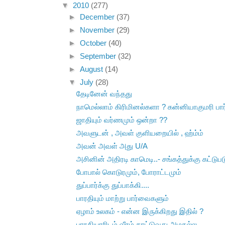
▼
2010
(277)
►
December
(37)
►
November
(29)
►
October
(40)
►
September
(32)
►
August
(14)
▼
July
(28)
தேடினேன் வந்தது
நாமெல்லாம் கிரிமினல்களா ? கன்னியாகுமரி ப
ஜாதியும் வர்ணமும் ஒன்றா ??
அவளுடன் , அவள் குளியறையில் , ஹ்ம்ம்
அவன் அவள் அது U/A
அசினின் அதிரடி காமெடி..- சங்கத்துக்கு கட்டுப
போபால் கொடுரமும், போராட்டமும்
துப்பார்க்கு துப்பாக்கி....
பாரதியும் மாற்று பார்வைகளும்
ஏழாம் உலகம் - என்ன இருக்கிறது இதில் ?
பாரதியாரிடம் வீரம் காட்டுவது அழகல்ல