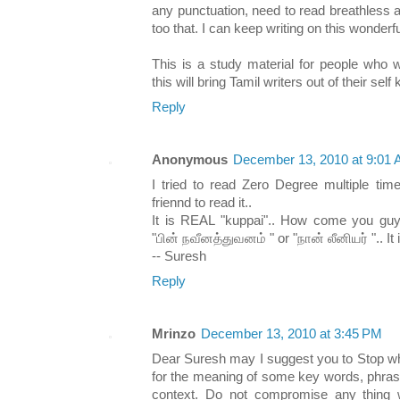
any punctuation, need to read breathless
too that. I can keep writing on this wonderfu
This is a study material for people who 
this will bring Tamil writers out of their sel
Reply
Anonymous
December 13, 2010 at 9:01
I tried to read Zero Degree multiple t
friennd to read it..
It is REAL "kuppai".. How come you guys
"பின் நவீனத்துவனம் " or "நான் லீனியர் ".. It 
-- Suresh
Reply
Mrinzo
December 13, 2010 at 3:45 PM
Dear Suresh may I suggest you to Stop wh
for the meaning of some key words, phrases
context. Do not compromise any thing w