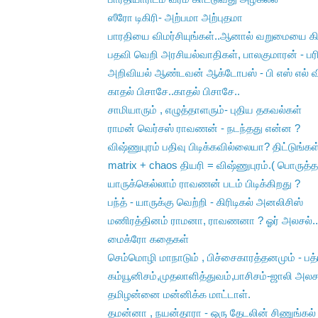
ஸீரோ டிகிரி- அற்பமா அற்புதமா
பாரதியை விமர்சியுங்கள்..ஆனால் வறுமையை கிண
பதவி வெறி அரசியல்வாதிகள், பாலகுமாரன் - பரி
அறிவியல் ஆண்டவன் ஆக்டோபஸ் - பி எஸ் எல் வி 
காதல் பிசாசே..காதல் பிசாசே..
சாமியாரும் , எழுத்தாளரும்- புதிய தகவல்கள்
ராமன் வெர்சஸ் ராவணன் - நடந்தது என்ன ?
விஷ்ணுபுரம் பதிவு பிடிக்கவில்லையா? திட்டுங்கள்
matrix + chaos தியரி = விஷ்ணுபுரம்.( பொருத்தம
யாருக்கெல்லாம் ராவணன் படம் பிடிக்கிறது ?
பந்த் - யாருக்கு வெற்றி - கிரிடிகல் அனலிசிஸ்
மணிரத்தினம் ராமனா, ராவணனா ? ஓர் அலசல்..
மைக்ரோ கதைகள்
செம்மொழி மாநாடும் , பிச்சைகாரத்தனமும் - பத்ர
கம்யூனிசம்,முதலாளித்துவம்,பாசிசம்-ஜாலி அலச
தமிழன்னை மன்னிக்க மாட்டாள்.
தமன்னா , நயன்தாரா - ஒரு தேடலின் சிணுங்கல் 