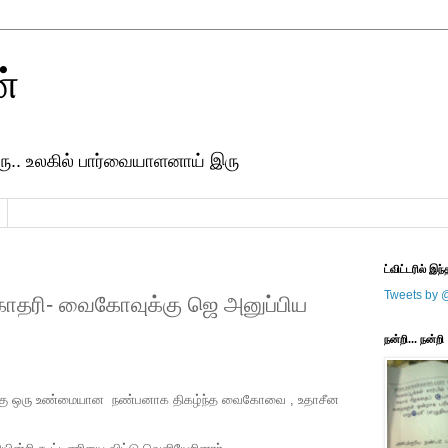
ன்
ரு.. உலகில் பார்வையாளனாய் இரு
ட்விட்டரில் இந்
Tweets by 
கோதரி- வைகோவுக்கு ஜெ அனுப்பிய
நன்றி... நன்றி
ுக்கு ஒரு உண்மையான நண்பனாக திகழ்ந்த வைகோவை , உதாசீன