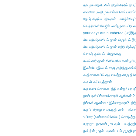
தமிழக அரசியலில் திடுக்கிடும் திர
வைகோ , மதிமுக என்ன செய்யலாம்
நேயர் விருப்ப பதிவுகள்.. மகிழ்ச்சியு
வெற்றியின் மேஜிக் ஃபார்முலா- பிரபல 
your days are numbered ( எ(இ)துவு
சில பதிவர்களிடம் நான் விரும்பும் இ
சில பதிவர்களிடம் நான் எதிர்பார்க்க
பிளாஷ் ஓவியம்- சிறுகதை
கமல் சார் தான் சினிமாவே கண்டுபி
இலக்கிய இமயம் சாரு குறித்து காப்
அதிகாலையில் எழ வைத்த சாரு நிவே
அவள் அப்படித்தான்…
கருணை கொலை- நீதி மன்றம் பரபரப்பு 
நான் ஏன் பிச்சைக்காரன் ஆனேன் ?
நீங்கள் ஆண்மை இல்லாதவரா?- நித்
கருப்பு ரோஜா vs குருதிபுனல் – விவா
உயிரை (உண்மையிலேயே ) கொடுத்த வீ
சுஜாதா , நகுலன் , கடவுள் – படித்தத
தமிழின் முதல் டிடிஎஸ் படம் குருதிபு