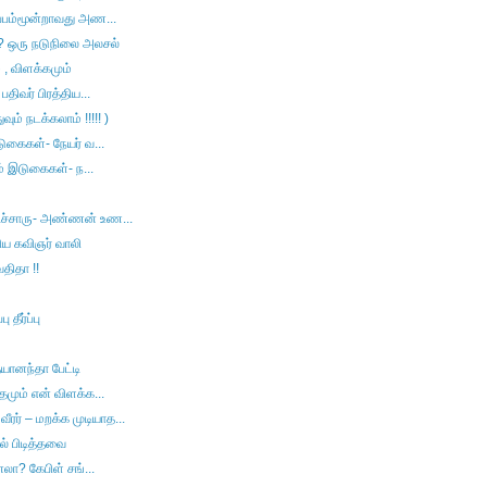
ுப்பம்மூன்றாவது அண...
? ஒரு நடுநிலை அலசல்
ம் , விளக்கமும்
பதிவர் பிரத்திய...
ம் நடக்கலாம் !!!!! )
டுகைகள்- நேயர் வ...
ும் இடுகைகள்- ந...
டிச்சாரு- அண்ணன் உண...
பிய கவிஞர் வாலி
திதா !!
தீர்ப்பு
யானந்தா பேட்டி
தமும் என் விளக்க...
ரர் – மறக்க முடியாத...
ில் பிடித்தவை
னலா? கேபிள் சங்...