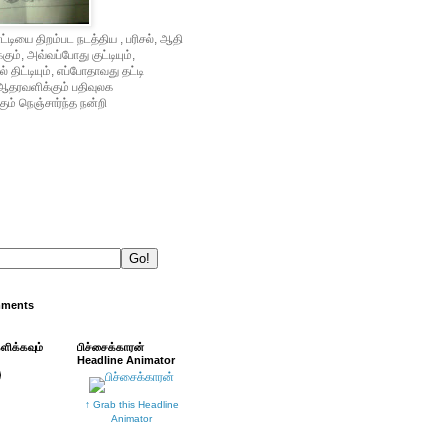
்டியை திறம்பட நடத்திய , பரிசல், ஆதி
ம், அவ்வப்போது குட்டியும்,
் திட்டியும், எப்போதாவது தட்டி
ஆதரவளிக்கும் பதிவுலக
ும் நெஞ்சார்ந்த நன்றி
mments
்ளிக்கவும்
பிச்சைக்காரன்
Headline Animator
↑ Grab this Headline
Animator