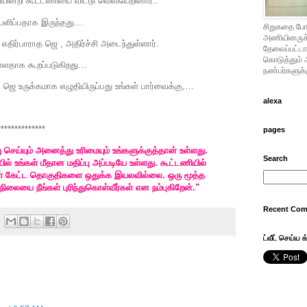
யின்றி கூட்டணியை விட்டு வெளியேறினார்..
்பளிப்பதாக இருந்தது…
சிறுகதை போட
அணியினருக்கு
ிர்பாராத ஜெ , அதிர்ச்சி அடைந்துள்ளார்.
தேவைப்பட்டால
கொடுத்தும் 
்ளதாக கூறப்படுகிறது…
நண்பர்களுக்க
 ஜெ உருக்கமாக எழுதியிருப்பது உங்கள் பார்வைக்கு,…
alexa
**************
pages
ு செய்யும் அனைத்து உரிமையும் உங்களுக்குத்தான் உள்ளது.
Search
ல் உங்கள் மீதான மதிப்பு அப்படியே உள்ளது. கூட்டணியில்
கள் கேட்ட தொகுதிகளை ஒதுக்க இயலவில்லை. ஒரு மூத்த
ிலையை நீங்கள் புரிந்துகொள்வீர்கள் என நம்புகிறேன்."
Recent Co
ட்வீட் செய்ய க