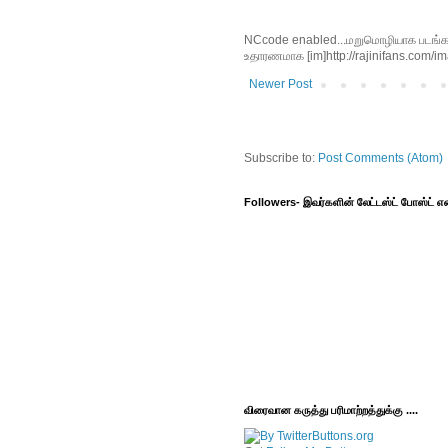
NCcode enabled...மறுமொழியாக படங்களை 
உதாரணமாக [im]http://rajinifans.com/ima
Newer Post
Subscribe to:
Post Comments (Atom)
Followers- இவர்களின் லேட்டஸ்ட் போஸ்ட்
விரைவான கருத்து பரிமாற்றத்துக்கு ....