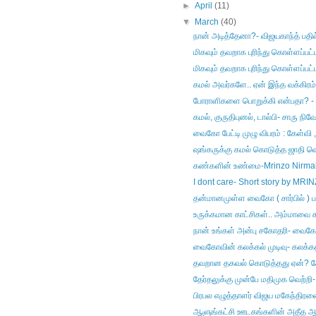
►
April
(11)
▼
March
(40)
நான் அடித்தேனா?- விஜயகாந்த் பதில
மிகவும் தவறாக புரிந்து கொள்ளப்பட்
மிகவும் தவறாக புரிந்து கொள்ளப்பட்ட
கமல் அவர்களே.. ஏன் இந்த வக்கிரம்?
போராளிகளை பொறுக்கி என்பதா? - க
கமல், குருதிபுனல், டால்பி- சாரு நி
வைகோ பேட்டி முழு விபரம் : கேள்வி ,
ஷங்கருக்கு கமல் கொடுத்த ஜாதி வெற
கண்களின் உண்மை-Mrinzo Nirma
I dont care- Short story by MR
தன்மானமுள்ள வைகோ ( சார்பில் ) ப
உருக்கமான காட்சிகள்.. அம்மாவை சந
நான் உங்கள் அன்பு சகோதரி- வைகோவ
வைகோவின் கலக்கல் முடிவு- கலக்கத்
தவறான தகவல் கொடுத்தது ஏன்? கேப
தேர்தலுக்கு முன்பே மதிமுக வெற்றி- 
பிரபல எழுத்தாளர் விஜய மகேந்திரனை 
ஆளுங்கட்சி ஊடகங்களின் அதீத ஆர