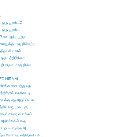
்
ட ஒரு குறள்...2
 ஒரு குறள்...
 ஏன் இந்த குரூர...
மலுக்கு சாரு நிவேதித...
வேதிதா விளாசல்
 ஒரு பத்திரிக்கை...
ி ஐடியா- சாரு நிவே...
l
INZO NIRMAL
கிரங்கமான பத்து பத...
்திக்கும் வைகோ. பு...
ுக்கு ஜெ அனுப்பிய க...
தில் ஜெ, முக - சூட...
ிள் சங்கர் விளக்கம்
அதிர்ச்சியில் அத...
புரட்டி எடுத்த அ...
்வ கோளாறு எதிரொலி - அ...