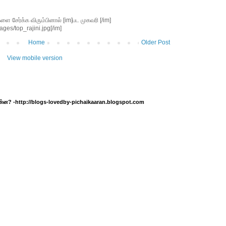
சேர்க்க விரும்பினால் [im]பட முகவரி [/im]
ges/top_rajini.jpg[/im]
Home
Older Post
View mobile version
 என்ன? -http://blogs-lovedby-pichaikaaran.blogspot.com