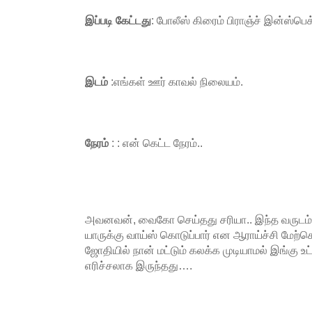
இப்படி கேட்டது
: போலீஸ் கிரைம் பிராஞ்ச் இன்ஸ்பெக்ட
இடம்
:எங்கள் ஊர் காவல் நிலையம்.
நேரம்
: : என் கெட்ட நேரம்..
அவனவன், வைகோ செய்தது சரியா.. இந்த வருடம் 
யாருக்கு வாய்ஸ் கொடுப்பார் என ஆராய்ச்சி மேற்
ஜோதியில் நான் மட்டும் கலக்க முடியாமல் இங்கு உட
எரிச்சலாக இருந்தது….