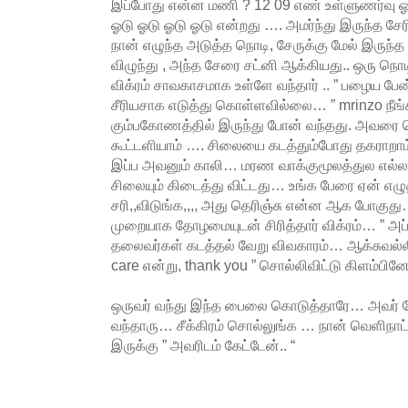
இப்போது என்ன மணி ? 12 09 எண் உள்ளுணர்வு ஓட
ஓடு ஓடு ஓடு ஓடு என்றது …. அமர்ந்து இருந்த சேரில
நான் எழுந்த அடுத்த நொடி, சேருக்கு மேல் இருந்த 
விழுந்து , அந்த சேரை சட்னி ஆக்கியது.. ஒரு நொ
விக்ரம் சாவகாசமாக உள்ளே வந்தார் .. ” பழைய பேன
சீரியசாக எடுத்து கொள்ளவில்லை… ” mrinzo நீங
கும்பகோணத்தில் இருந்து போன் வந்தது. அவர
கூட்டளியாம் …. சிலையை கடத்தும்போது தகராறாம்
இப்ப அவனும் காலி… மரண வாக்குமூலத்துல எல்ல
சிலையும் கிடைத்து விட்டது… உங்க பேரை ஏன் எழ
சரி,,விடுங்க,,,, அது தெரிஞ்சு என்ன ஆக போகுது…
முறையாக தோழமையுடன் சிரித்தார் விக்ரம்… ” அப்ப
தலைவர்கள் கடத்தல் வேறு விவகாரம்… ஆக்சுவல்லி ”
care என்று, thank you ” சொல்லிவிட்டு கிளம்பினேன்
ஒருவர் வந்து இந்த பைலை கொடுத்தாரே… அவர் ப
வந்தாரு… சீக்கிரம் சொல்லுங்க … நான் வெளிநா
இருக்கு ” அவரிடம் கேட்டேன்.. “