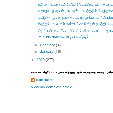
உயிரை (உண்மையிலேயே ) கொடுத்த வீரர் – மறக்க
சுஜாதா , நகுலன் , கடவுள் – படித்ததில் பிடித்தவ
தமிழின் முதல் டிடிஎஸ் படம் குருதிபுனலா? கேபிள் 
தேர்தல் முடிவுகள் என்ன ? காங்கிரஸ் நடத்திய ஆ
அரசியல் பத்திரிகையில் அல்டிமேட் ரைட்டர்- துக்
mini bio data கே.ஆர்.பி.செந்தில்
►
February
(17)
►
January
(19)
►
2010
(277)
என்னை தெரியுமா - நான் சிரித்து பழகி கருத்தை கவரும் ரச
pichaikaaran
View my complete profile