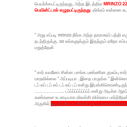
பெயர்க்கபட்டிருந்தது, அந்த இடத்தில
MRINZO 220
பெயின்ட்டால் எழுதபட்டிருந்தது
. விக்ரம் என்னை கூ
” அது எப்படி mrinzo நீங்க அந்த தாராசுரம் பத்தி 
நடந்திருக்கு. so உங்களுக்கும் இதற்கும் ஏதோ சம்ப
மறுத்தேன்
” சார் எவனோ சின்ன பசங்க பண்ணின குசும்பு சார்
மாறவில்லை ” அப்படியா ..இதை பாருங்க ” இன்னொ
டப் லப் டப் லப் டப் லப் டப் என்று இயங்கிகொண்டிருந்த
……………….. டப்ப்ப்ப்ப்ப்ப்ப்ப்ப் என்று அடிக்க ஆரம
கண்களை உடனடியாக விலக்கி விக்ரமை பார்த்தேன்
அருகில்
ஒரு பெரிய கட்சியின் குட்டி தலைவர் பிணம