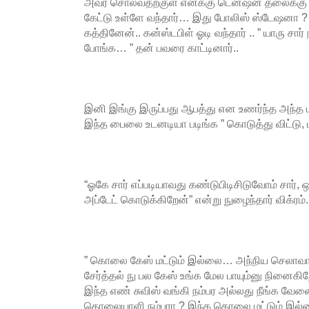
அவர் சொல்வதற்குள் எனக்கு டென்ஷன் தலைக்கு ஏற
கேட்டு உள்ளே வந்தார்… இது போலிஸ் ஸ்டேஷனா ?
கத்தினேன்.. கன்ஸ்டபிள் ஓடி வந்தார் .. ” யாரு சா
போங்க… ” தன் பவரை காட்டினார்..
இனி இங்கு இருப்பது ஆபத்து என உணர்ந்த அந்த பதி
இந்த பைலை உடனடியா படிங்க ” கொடுத்து விட்டு,
“ஓகே சார் எப்படியாவது கண்டுபிடிசிடுவோம் சார், 
அப்டேட் கொடுக்கிறேன்” என்று நுழைந்தார் விக்ரம்.
” கொலை கேஸ் மட்டும் இல்லை… அந்நிய செலாவான
சேர்த்தல் நு பல கேஸ் உங்க மேல பாயும்னு நினைகிற
இந்த எண் சுவிஸ் வங்கி நம்பர அல்லது நீங்க வேலை
கொலையாளி நம்பரா ? இந்த கொலை மட்டும் இல்லை