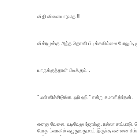
விதி விளையாடுதே !!!
விக்ரமுக்கு அந்த தொனி பிடிக்கவில்லை போலும், ம
யாருக்குத்தான் பிடிக்கும். .
” மன்னிச்சிடுங்க..ஹி ஹி ” என்று சமாளித்தேன்.
எனது வேலை, வடிவேலு ஜோக்கு, நல்லா சாப்பாடு, க
போது ப்ளாகில் எழுதுவதுமாய் இருந்த என்னை சிற