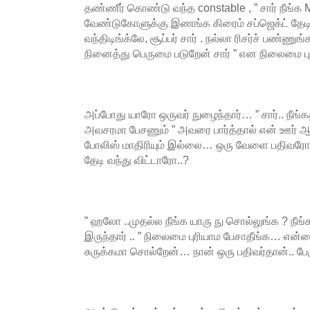
தண்ணீர் கொண்டு வந்த constable , ” சார் நீங்
வேண்டுகோளுக்கு இணங்க கிரைம் சப்ஜெக்ட் தேடி
வந்திடிங்க்லே, சூப்பர் சார் . நல்லா ரிசர்ச் பண்ணு
நினைத்து பெருமை படுறேன் சார் ” என நிலைமை புரிய
அப்போது யாரோ ஒருவர் நுழைந்தார்… ” சார்.. நீங
அவசரமா பேசணும் ” அவரை பார்த்தால் என் ஊர் 
போலிஸ் மாதிரியும் இல்லை… ஒரு வேளை பதிவ
தேடி வந்து விட்டாரோ..?
” ஹலோ ..முதல்ல நீங்க யாரு நு சொல்லுங்க ? நீங்
இருந்தார் .. ” நிலைமை புரியாம பேசாதீங்க… எ
சுருக்கமா சொல்றேன்… நான் ஒரு பதிவர்தான்.. பேர