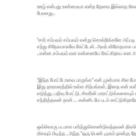
ஊழ் என்பது உண்மையா என்ற தேவை இல்லாத கேள்வ
போனது..
“சார் சம்பவம் சம்பவம் என்று சொல்றிங்களே அப்படி 
சற்று சிநேகமாகவே கேட்டேன். அவர் விரோதமாக பார
, என்ன சம்பவம் என என்னையே கேட்கிறாய என அ
”இந்த போட்டோவை பாருங்க” என் முன்பாக சில போ
இது தாராசுரத்தில் உள்ள சிற்பங்கள், இதை என் எ
எடுத்து, பதிவு போட்டு, சிலரின் பாராட்டுக்களையும
சந்தித்தவன் நான்… என்னிடமே படம் காட்டுகிறாரே
ஒவ்வொரு படமாக பார்த்துகொண்டுவந்தவன் திடீரெ
மிகவும் பிடித்த , அந்த “ஒரு பெண் முகம் நான்கு ஜோ