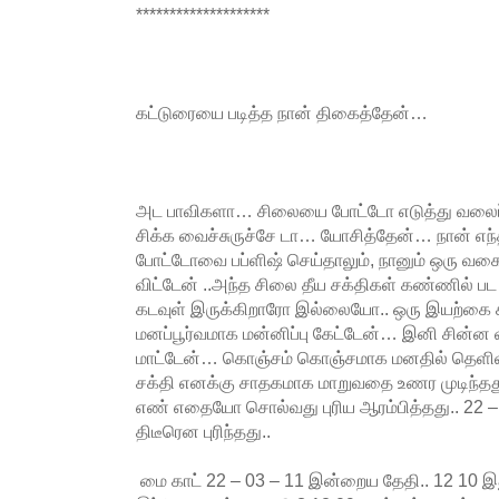
********************
கட்டுரையை படித்த நான் திகைத்தேன்…
அட பாவிகளா… சிலையை போட்டோ எடுத்து வலைப்
சிக்க வைச்சுருச்சே டா… யோசித்தேன்… நான் எந
போட்டோவை பப்ளிஷ் செய்தாலும், நானும் ஒரு வகை
விட்டேன் ..அந்த சிலை தீய சக்திகள் கண்ணில் பட
கடவுள் இருக்கிறாரோ இல்லையோ.. ஒரு இயற்கை 
மனப்பூர்வமாக மன்னிப்பு கேட்டேன்… இனி சின்ன வ
மாட்டேன்… கொஞ்சம் கொஞ்சமாக மனதில் தெளிவ
சக்தி எனக்கு சாதகமாக மாறுவதை உணர முடிந்த
எண் எதையோ சொல்வது புரிய ஆரம்பித்தது.. 22 –
திடீரென புரிந்தது..
மை காட் 22 – 03 – 11 இன்றைய தேதி.. 12 10