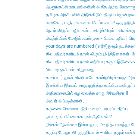
ஆளுங்கட்சி ஊடகங்களின் அதீத ஆர்வ கோளாறு
தமிழக அரசியலில் திடுக்கிடும் திருப்பம்மூன்ற
வைகோ , மதிமுக என்ன செய்யலாம்? ஒரு நடுந
நேயர் விருப்ப பதிவுகள்.. மகிழ்ச்சியும் , விளக்கம
வெற்றியின் மேஜிக் ஃபார்முலா- பிரபல பதிவர் பிரத
your days are numbered ( எ(இ)துவும் நடக்கலாம்
சில பதிவர்களிடம் நான் விரும்பும் இடுகைகள்- ந
சில பதிவர்களிடம் நான் எதிர்பார்க்கும் இடுகைகள
பிளாஷ் ஓவியம்- சிறுகதை
கமல் சார் தான் சினிமாவே கண்டுபிடிச்சாரு- 
இலக்கிய இமயம் சாரு குறித்து காப்பிய கவிஞர்
அதிகாலையில் எழ வைத்த சாரு நிவேதிதா !!
அவள் அப்படித்தான்…
கருணை கொலை- நீதி மன்றம் பரபரப்பு தீர்ப்பு
நான் ஏன் பிச்சைக்காரன் ஆனேன் ?
நீங்கள் ஆண்மை இல்லாதவரா?- நித்யானந்தா பே
கருப்பு ரோஜா vs குருதிபுனல் – விவாதமும் என் 