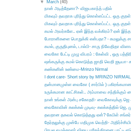
▼
March
(40)
நான் அடித்தேனா?- விஜயகாந்த் பதில்
மிகவும் தவறாக புரிந்து கொள்ளப்பட்ட ஒரு குறள்.
மிகவும் தவறாக புரிந்து கொள்ளப்பட்ட ஒரு குறள்.
கமல் அவர்களே.. ஏன் இந்த வக்கிரம்? ஏன் இந்த 
போராளிகளை பொறுக்கி என்பதா? - கமலுக்கு சா
கமல், குருதிபுனல், டால்பி- சாரு நிவேதிதா விளா
வைகோ பேட்டி முழு விபரம் : கேள்வி , ஒரு பத்திர
ஷங்கருக்கு கமல் கொடுத்த ஜாதி வெறி ஐடியா- ச
கண்களின் உண்மை-Mrinzo Nirmal
I dont care- Short story by MRINZO NIRMAL
தன்மானமுள்ள வைகோ ( சார்பில் ) பகிரங்கமான ப
உருக்கமான காட்சிகள்.. அம்மாவை சந்திக்கும் வ
நான் உங்கள் அன்பு சகோதரி- வைகோவுக்கு ஜெ அ
வைகோவின் கலக்கல் முடிவு- கலக்கத்தில் ஜெ, மு
தவறான தகவல் கொடுத்தது ஏன்? கேபிள் சங்கர்
தேர்தலுக்கு முன்பே மதிமுக வெற்றி- அதிர்ச்சியி
பிரபல எழுத்தாளர் விஜய மகேந்திரனை புரட்டி எடு