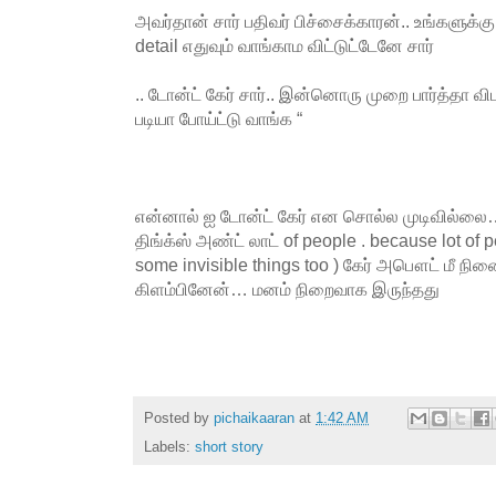
அவர்தான் சார் பதிவர் பிச்சைக்காரன்.. உங்களுக்கு
detail எதுவும் வாங்காம விட்டுட்டேனே சார்
.. டோன்ட் கேர் சார்.. இன்னொரு முறை பார்த்தா விப
படியா போய்ட்டு வாங்க “
என்னால் ஐ டோன்ட் கேர் என சொல்ல முடிவில்லை…
திங்க்ஸ் அண்ட் லாட் of people . because lot of p
some invisible things too ) கேர் அபௌட் மீ நி
கிளம்பினேன்… மனம் நிறைவாக இருந்தது
Posted by
pichaikaaran
at
1:42 AM
Labels:
short story