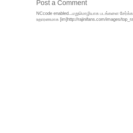
Post a Comment
NCcode enabled...மறுமொழியாக படங்களை சேர்க்க வி
உதாரணமாக [im]http://rajinifans.com/images/top_raji