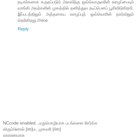
நடிகர்களாக கருதப்படும் அளவிற்கு ஒவ்வொருவரின் உழைப்பையும்
வாங்கி அவர்களின் முகத்தில் தனித்துவ நடிப்பெனப் பூசிவிடுகிறார்.
இப்படத்திலும் அத்தகைய உழைப்புத் ஒவ்வொரின் நகர்விலும்
தெரிகிறது.//nice
Reply
NCcode enabled...மறுமொழியாக படங்களை சேர்க்க
விரும்பினால் [im]பட முகவரி [/im]
உதாரணமாக