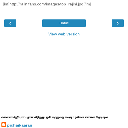
[im]http://rajinifans.com/images/top_rajini.jpg[/im]
‹
›
Home
View web version
என்னை தெரியுமா - நான் சிரித்து பழகி கருத்தை கவரும் ரசிகன் என்னை தெரியுமா
pichaikaaran