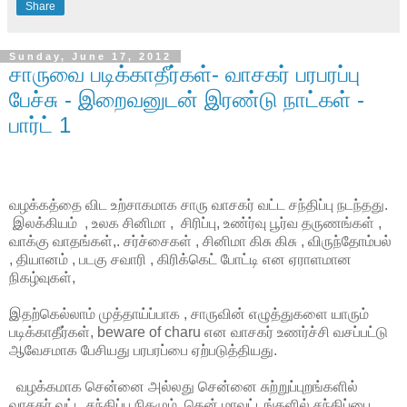
Share
Sunday, June 17, 2012
சாருவை படிக்காதீர்கள்- வாசகர் பரபரப்பு
பேச்சு - இறைவனுடன் இரண்டு நாட்கள் -
பார்ட் 1
வழக்கத்தை விட உற்சாகமாக சாரு வாசகர் வட்ட சந்திப்பு நடந்தது.
இலக்கியம் , உலக சினிமா , சிரிப்பு, உண்ர்வு பூர்வ தருணங்கள் ,
வாக்கு வாதங்கள்,. சர்ச்சைகள் , சினிமா கிசு கிசு , விருந்தோம்பல்
, தியானம் , படகு சவாரி , கிரிக்கெட் போட்டி என ஏராளமான
நிகழ்வுகள்,
இதற்கெல்லாம் முத்தாய்ப்பாக , சாருவின் எழுத்துகளை யாரும்
படிக்காதீர்கள், beware of charu என வாசகர் உணர்ச்சி வசப்பட்டு
ஆவேசமாக பேசியது பரபரப்பை ஏற்படுத்தியது.
வழக்கமாக சென்னை அல்லது சென்னை சுற்றுப்புறங்களில்
வாசகர் வட்ட சந்திப்பு நிகழும். தென் மாவட்டங்களில் சந்திப்பை