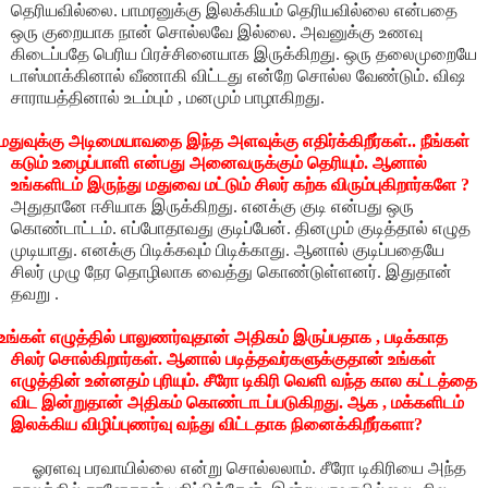
தெரியவில்லை. பாமரனுக்கு இலக்கியம் தெரியவில்லை என்பதை
ஒரு குறையாக நான் சொல்லவே இல்லை. அவனுக்கு உணவு
கிடைப்பதே பெரிய பிரச்சினையாக இருக்கிறது. ஒரு தலைமுறையே
டாஸ்மாக்கினால் வீணாகி விட்டது என்றே சொல்ல வேண்டும். விஷ
சாராயத்தினால் உடம்பும் , மனமும் பாழாகிறது.
மதுவுக்கு அடிமையாவதை இந்த அளவுக்கு எதிர்க்கிறீர்கள்.. நீங்கள்
கடும் உழைப்பாளி என்பது அனைவருக்கும் தெரியும். ஆனால்
உங்களிடம் இருந்து மதுவை மட்டும் சிலர் கற்க விரும்புகிறார்களே ?
துதானே ஈசியாக இருக்கிறது. எனக்கு குடி என்பது ஒரு
கொண்டாட்டம். எப்போதாவது குடிப்பேன். தினமும் குடித்தால் எழுத
முடியாது. எனக்கு பிடிக்கவும் பிடிக்காது. ஆனால் குடிப்பதையே
சிலர் முழு நேர தொழிலாக வைத்து கொண்டுள்ளனர். இதுதான்
தவறு .
 உங்கள் எழுத்தில் பாலுணர்வுதான் அதிகம் இருப்பதாக , படிக்காத
சிலர் சொல்கிறார்கள். ஆனால் படித்தவர்களுக்குதான் உங்கள்
எழுத்தின் உன்னதம் புரியும். சீரோ டிகிரி வெளி வந்த கால கட்டத்தை
விட இன்றுதான் அதிகம் கொண்டாடப்படுகிறது. ஆக , மக்களிடம்
இலக்கிய விழிப்புணர்வு வந்து விட்டதாக நினைக்கிறீர்களா?
ரளவு பரவாயில்லை என்று சொல்லலாம். சீரோ டிகிரியை அந்த