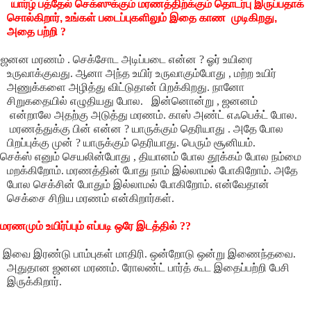
யார்ழ் பத்தேல் செக்ஸுக்கும் மரணத்திற்க்கும் தொடர்பு இருப்பதாக்
சொல்கிறார்
,
உங்கள் படைப்புகளிலும் இதை காண முடிகிறது
,
அதை பற்றி ?
 ஜனன மரணம் . செக்சோட அடிப்படை என்ன ? ஓர் உயிரை
உருவாக்குவது. ஆனா அந்த உயிர் உருவாகும்போது , மற்ற உயிர்
அணுக்களை அழித்து விட்டுதான் பிறக்கிறது. நானோ
சிறுகதையில் எழுதியது போல. இன்னொன்று , ஜனனம்
என்றாலே அதற்கு அடுத்து மரணம். காஸ் அண்ட் எஃபெக்ட் போல.
மரணத்துக்கு பின் என்ன ? யாருக்கும் தெரியாது . அதே போல
பிறப்புக்கு முன் ? யாருக்கும் தெரியாது. பெரும் சூனியம்.
் செக்ஸ் எனும் செயலின்போது , தியானம் போல தூக்கம் போல நம்மை
மறக்கிறோம். மரணத்தின் போது நாம் இல்லாமல் போகிறோம். அதே
போல செக்சின் போதும் இல்லாமல் போகிறோம். என்வேதான்
செக்சை சிறிய மரணம் என்கிறார்கள்.
மரணமும் உயிர்ப்பும் எப்படி ஒரே இடத்தில் ??
 இவை இரண்டு பாம்புகள் மாதிரி. ஒன்றோடு ஒன்று இணைந்தவை.
அதுதான ஜனன மரணம். ரோலண்ட் பார்த் கூட இதைப்பற்றி பேசி
இருக்கிறார்.