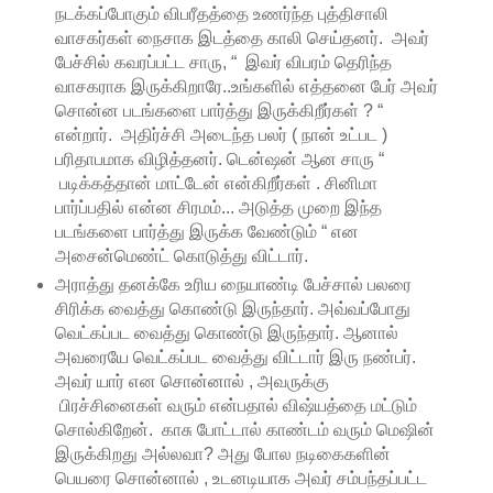
நடக்கப்போகும் விபரீதத்தை உணர்ந்த புத்திசாலி
வாசகர்கள் நைசாக இடத்தை காலி செய்தனர். அவர்
பேச்சில் கவரப்பட்ட சாரு, “ இவர் விபரம் தெரிந்த
வாசகராக இருக்கிறாரே..உங்களில் எத்தனை பேர் அவர்
சொன்ன படங்களை பார்த்து இருக்கிறீர்கள் ? “
என்றார். அதிர்ச்சி அடைந்த பலர் ( நான் உட்பட )
பரிதாபமாக விழித்தனர். டென்ஷன் ஆன சாரு “
படிக்கத்தான் மாட்டேன் என்கிறீர்கள் . சினிமா
பார்ப்பதில் என்ன சிரமம்... அடுத்த முறை இந்த
படங்களை பார்த்து இருக்க வேண்டும் “ என
அசைன்மெண்ட் கொடுத்து விட்டார்.
அராத்து தனக்கே உரிய நையாண்டி பேச்சால் பலரை
சிரிக்க வைத்து கொண்டு இருந்தார். அவ்வப்போது
வெட்கப்பட வைத்து கொண்டு இருந்தார். ஆனால்
அவரையே வெட்கப்பட வைத்து விட்டார் இரு நண்பர்.
அவர் யார் என சொன்னால் , அவருக்கு
பிரச்சினைகள் வரும் என்பதால் விஷ்யத்தை மட்டும்
சொல்கிறேன். காசு போட்டால் காண்டம் வரும் மெஷின்
இருக்கிறது அல்லவா? அது போல நடிகைகளின்
பெயரை சொன்னால் , உடனடியாக அவர் சம்பந்தப்பட்ட