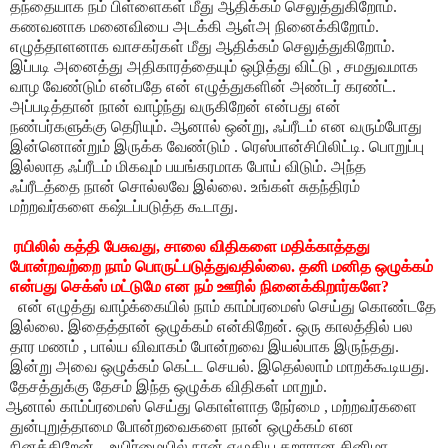
தந்தையாக நம் பிள்ளைகள் மீது ஆதிக்கம் செலுத்துகிறோம்.
கணவனாக மனைவியை அடக்கி ஆள்அ நினைக்கிறோம்.
எழுத்தாளனாக வாசகர்கள் மீது ஆதிக்கம் செலுத்துகிறோம்.
இப்படி அனைத்து அதிகாரத்தையும் ஒழித்து விட்டு , சமதுவமாக
வாழ வேண்டும் என்பதே என் எழுத்துகளின் அண்டர் கரண்ட்.
அப்படித்தான் நான் வாழ்ந்து வருகிறேன் என்பது என்
நண்பர்களுக்கு தெரியும். ஆனால் ஒன்று, ஃப்ரீடம் என வரும்போது
இன்னொன்றும் இருக்க வேண்டும் . ரெஸ்பான்சிபிலிட்டி. பொறுப்பு
இல்லாத ஃப்ரீடம் மிகவும் பயங்கரமாக போய் விடும். அந்த
ஃப்ரீடத்தை நான் சொல்லவே இல்லை. உங்கள் சுதந்திரம்
மற்றவர்களை கஷ்டப்படுத்த கூடாது.
ரயிலில் கத்தி பேசுவது, சாலை விதிகளை மதிக்காத்தது
போன்றவற்றை நாம் பொருட்படுத்துவதில்லை. தனி மனித ஒழுக்கம்
என்பது செக்ஸ் மட்டுமே என நம் ஊரில் நினைக்கிறார்களே?
ன் எழுத்து வாழ்க்கையில் நாம் காம்ப்ரமைஸ் செய்து கொண்டதே
இல்லை. இதைத்தான் ஒழுக்கம் என்கிறேன். ஒரு காலத்தில் பல
தார மணம் , பால்ய விவாகம் போன்றவை இயல்பாக இருந்தது.
இன்று அவை ஒழுக்கம் கெட்ட செயல். இதெல்லாம் மாறக்கூடியது.
தேசத்துக்கு தேசம் இந்த ஒழுக்க விதிகள் மாறும்.
னால் காம்ப்ரமைஸ் செய்து கொள்ளாத நேர்மை , மற்றவர்களை
துன்புறுத்தாமை போன்றவைகளை நான் ஒழுக்கம் என
நினக்கிறேன். உயிர்மையில் நான் எழுதிய கறாரான சினிமா