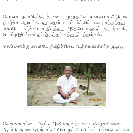
கொஞ்ச நேரம் ரிஃப்ரெஷ் , உணவு முடிந்த பின் உடனடியாக அறிமுக
நிகழ்ச்சி தொடங்கியது. தென் மாவட்டங்க்ளில் பலரை சந்தித்தது
மிக மிக மகிழ்ச்சியாக இருந்தது. அதே போல ஓசூர் , கிருஷ்ணகிரி
போன்ற இடங்களிலும் இருந்தும் வந்து இருந்தார்கள்.
சென்னைக்கு வெளியே நிகழ்ச்சியை நடத்தியது சிறந்த முடிவு.
வெள்ளை சட்டை , வேட்டி அணிந்து வந்த சாரு, நிகழ்ச்சிகளை
ஆரம்பித்து வைத்தார். சந்திப்பின் முக்கிய அம்சம் என்னவென்றால்