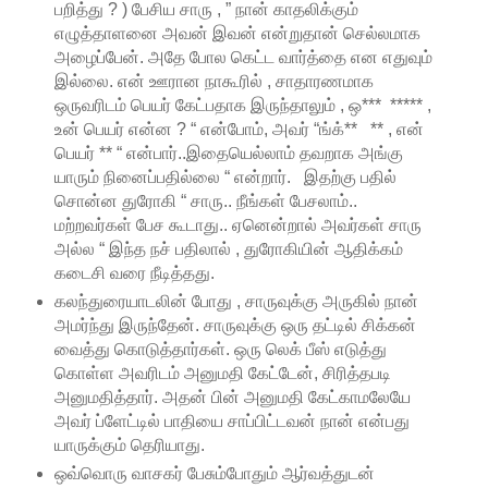
பறித்து ? ) பேசிய சாரு , ” நான் காதலிக்கும்
எழுத்தாளனை அவன் இவன் என்றுதான் செல்லமாக
அழைப்பேன். அதே போல கெட்ட வார்த்தை என எதுவும்
இல்லை. என் ஊரான நாகூரில் , சாதாரணமாக
ஒருவரிடம் பெயர் கேட்பதாக இருந்தாலும் , ஒ*** ***** ,
உன் பெயர் என்ன ? “ என்போம், அவர் “ங்க்** ** , என்
பெயர் ** “ என்பார்..இதையெல்லாம் தவறாக அங்கு
யாரும் நினைப்பதில்லை “ என்றார். இதற்கு பதில்
சொன்ன துரோகி “ சாரு.. நீங்கள் பேசலாம்..
மற்றவர்கள் பேச கூடாது.. ஏனென்றால் அவர்கள் சாரு
அல்ல “ இந்த நச் பதிலால் , துரோகியின் ஆதிக்கம்
கடைசி வரை நீடித்தது.
கலந்துரையாடலின் போது , சாருவுக்கு அருகில் நான்
அமர்ந்து இருந்தேன். சாருவுக்கு ஒரு தட்டில் சிக்கன்
வைத்து கொடுத்தார்கள். ஒரு லெக் பீஸ் எடுத்து
கொள்ள அவரிடம் அனுமதி கேட்டேன், சிரித்தபடி
அனுமதித்தார். அதன் பின் அனுமதி கேட்காமலேயே
அவர் ப்ளேட்டில் பாதியை சாப்பிட்டவன் நான் என்பது
யாருக்கும் தெரியாது.
ஒவ்வொரு வாசகர் பேசும்போதும் ஆர்வத்துடன்