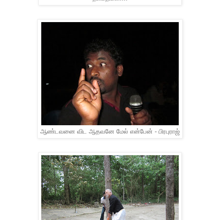
ஆண்டவனை விட ஆதவனே மேல் என்பேன் - பிரபுராஜ்