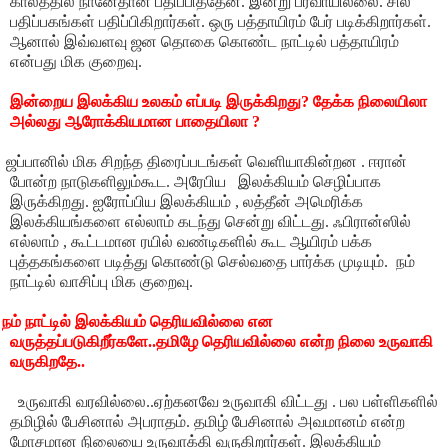
காலத்தில் நானேதான் பதிப்பித்தேன். இன்று பரவாயில்லை. சில
பதிப்பகங்கள் பதிப்பிகிறார்கள். ஒரு பத்தாயிரம் பேர் படிக்கிறார்கள்.
ஆனால் இவ்வளவு ஜன தொகை கொண்ட நாட்டில் பத்தாயிரம்
என்பது மிக குறைவு.
இன்றைய இலக்கிய உலகம் எப்படி இருக்கிறது? தேக்க நிலையிலா
அல்லது ஆரோக்கியமான பாதையிலா ?
ப்பானில் மிக சிறந்த திரைப்படங்கள் வெளியாகின்றன . ஈரான்
போன்ற நாடுகளிலும்கூட. அரேபிய இலக்கியம் செழிப்பாக
இருக்கிறது. ஐரோப்பிய இலக்கியம் , லத்தீன் அமெரிக்க
இலக்கியங்களை எல்லாம் கடந்து சென்று விட்டது. ஃபிரான்ஸில்
எல்லாம் , கூட்டமான ரயில் வண்டிகளில் கூட ஆயிரம் பக்க
புத்தகங்களை படித்து கொண்டு செல்வதை பார்க்க முடியும். நம்
நாட்டில் வாசிப்பு மிக குறைவு.
நம் நாட்டில் இலக்கியம் தெரியவில்லை என
வருத்தப்படுகிறீர்களே..தமிழே தெரியவில்லை என்ற நிலை உருவாகி
வருகிறதே..
ருவாகி வரவில்லை..ஏற்கனவே உருவாகி விட்டது . பல பள்ளிகளில்
தமிழில் பேசினால் அபராதம். தமிழ் பேசினால் அவமானம் என்ற
மோசமான நிலையை உருவாக்கி வருகிறார்கள். இலக்கியம்