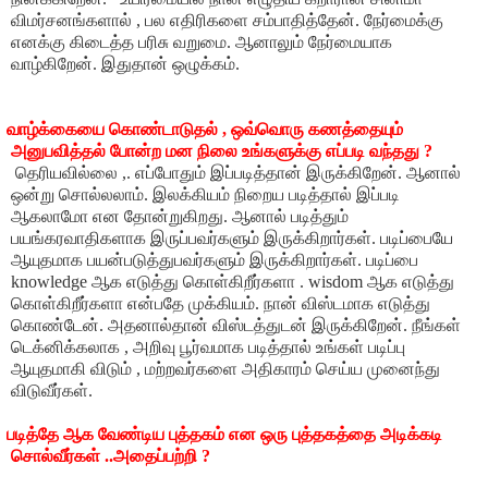
விமர்சனங்களால் , பல எதிரிகளை சம்பாதித்தேன். நேர்மைக்கு
எனக்கு கிடைத்த பரிசு வறுமை. ஆனாலும் நேர்மையாக
வாழ்கிறேன். இதுதான் ஒழுக்கம்.
ாழ்க்கையை கொண்டாடுதல் , ஒவ்வொரு கணத்தையும்
அனுபவித்தல் போன்ற மன நிலை உங்களுக்கு எப்படி வந்தது ?
ெரியவில்லை ,. எப்போதும் இப்படித்தான் இருக்கிறேன். ஆனால்
ஒன்று சொல்லலாம். இலக்கியம் நிறைய படித்தால் இப்படி
ஆகலாமோ என தோன்றுகிறது. ஆனால் படித்தும்
பயங்கரவாதிகளாக இருப்பவர்களும் இருக்கிறார்கள். படிப்பையே
ஆயுதமாக பயன்படுத்துபவர்களும் இருக்கிறார்கள். படிப்பை
knowledge ஆக எடுத்து கொள்கிறீர்களா . wisdom ஆக எடுத்து
கொள்கிறீர்களா என்பதே முக்கியம். நான் விஸ்டமாக எடுத்து
கொண்டேன். அதனால்தான் விஸ்டத்துடன் இருக்கிறேன். நீங்கள்
டெக்னிக்கலாக , அறிவு பூர்வமாக படித்தால் உங்கள் படிப்பு
ஆயுதமாகி விடும் , மற்றவர்களை அதிகாரம் செய்ய முனைந்து
விடுவீர்கள்.
டித்தே ஆக வேண்டிய புத்தகம் என ஒரு புத்தகத்தை அடிக்கடி
சொல்வீர்கள் ..அதைப்பற்றி ?