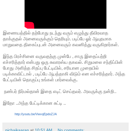
இணையத்தில் தற்போது நடந்து வரும் எழுத்து தீவிரவாத
தாக்குதல் அனைவருக்கும் தெரியும். படிப்பே ஓர் ஆயுதமாக
மாறுவதை திகைப்புடன் அனைவரும் கவனித்து வருகிறார்கள்.
இந்த பிரச்சினை வருவதற்கு முன்பே , சாரு இதைப்பற்றி
எச்சரித்தார் என்பது ஒரு சுவாரஸ்ய தகவல். சிறுமலை சந்திப்பின்
போது அளித்த சிறப்பு பேட்டியில், சரியான முறையில்
படிக்காவிட்டால் , படிப்பே ஆபத்தாகி விடும் என எச்சரித்தார். அந்த
பேட்டியின் தொகுப்பு உங்கள் பார்வைக்கு.
நண்பர் நிர்மல்தான் இதை எடிட் செய்தவர். அவருக்கு நன்றி..
இதோ ..அந்த பேட்டிக்கான சுட்டி ..
http://youtu.be/VwvqEpdoZJA
pichaikaaran
at
10:51 AM
No comments: