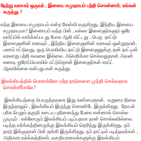
நேற்று வாசகர் ஒருவர் , இளைய சமுதாயம் பற்றி சொன்னார். உங்கள்
கருத்து ?
ந்த இளைய சமுதாயம் என்ற கேள்வி வருகிறது. இந்திய இளைய
சமுதாயமா? இணையம் வந்த பின் , எல்லா இளைஞர்களும் ஒரே
வார்ப்பில் வார்க்கப்படது போல ஆகி விட்டது . பெரு நாட்டு
இளைஞனின் கனவும் , இந்திய இளைஞனின் கனவும் ஒன்றுதான்.
பணம் ஈட்டுவது. ஒரு பொலிவிய நாட்டு இளைஞனுக்கு தன் நாட்டின்
வரலாறு பற்றி கவலை இல்லை. அமெரிக்கா செல்வதுதான் அவன்
கனவு. ஐரோப்பியாவில் மட்டும்தான் இளைஞர்கள் கரப்ட்
ஆகவில்லை என்பது என் கருத்து.
இ
இலக்கியத்தில் மொராக்கோ மற்ற நாடுகளை முந்தி செல்வதாக
சொன்னீர்களே?
லக்கியத்தை பொருத்தவரை இது உண்மைதான். வறுமை நிலை
இருந்தாலும் , இலக்கியம் இருந்து கொண்டே இருக்கிறது. நோபல்
பரிசு பெறும் தகுதி உடைய பதினைந்து பேரை என்னால் சொல்ல
முடியும் . எல்லோரும் இலக்கியம் படிப்பதாக நான் சொல்லவில்லை.
படித்த வர்க்கத்தினருக்கு இலக்கியம் தெரிந்து இருக்கிறது. நம்
நாடு இங்குதான் பின் தங்கி இருக்கிறது. நம் நாட்டில் ப
டித்தவர்கள் ,
அதிகார வர்க்கத்தினர், வசதியானவர்களுக்கு இலக்கியம்