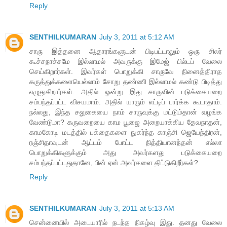
Reply
SENTHILKUMARAN
July 3, 2011 at 5:12 AM
சாரு இத்தனை ஆதாரங்களுடன் பிடிபட்டாலும் ஒரு சிலர்
கூச்சநாச்சமே இல்லாமல் அவருக்கு இமேஜ் பில்டப் வேலை
செய்கிறார்கள். இவர்கள் பொறுக்கி சாருவே நினைத்திராத
கருத்துக்களையெல்லாம் சோறு தண்ணி இல்லாமல் கண்டு பிடித்து
எழுதுகிறார்கள். அதில் ஒன்று இது சாருவின் படுக்கையறை
சம்பந்தப்பட்ட விசயமாம். அதில் யாரும் எட்டிப் பார்க்க கூடாதாம்.
நல்லது, இந்த சலுகையை நாம் சாருவுக்கு மட்டும்தான் வழங்க
வேண்டுமா? கருவறையை காம பூஜை அறையாக்கிய தேவநாதன்,
காமகோடி மடத்தில் பக்தைகளை நுகர்ந்த காஞ்சி ஜெயேந்திரன்,
ரஞ்சிதாவுடன் ஆட்டம் போட்ட நித்தியானந்தன் எல்லா
பொறுக்கிகளுக்கும் அது அவர்களது படுக்கையறை
சம்பந்தப்பட்டதுதானே, பின் ஏன் அவர்களை திட்டுகிறீர்கள்?
Reply
SENTHILKUMARAN
July 3, 2011 at 5:13 AM
சென்னையில் அடையாரில் நடந்த நிகழ்வு இது. தனது வேலை