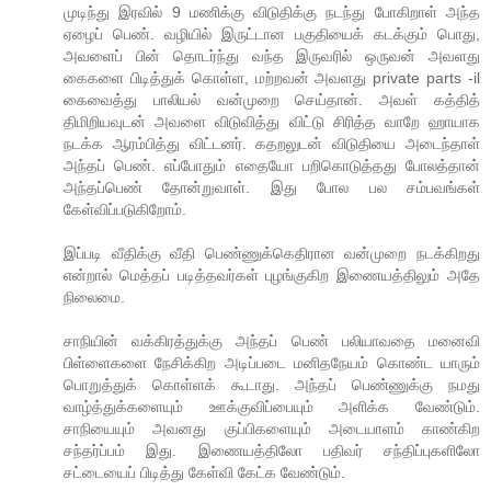
முடிந்து இரவில் 9 மணிக்கு விடுதிக்கு நடந்து போகிறாள் அந்த
ஏழைப் பெண். வழியில் இருட்டான பகுதியைக் கடக்கும் பொது,
அவளைப் பின் தொடர்ந்து வந்த இருவரில் ஒருவன் அவளது
கைகளை பிடித்துக் கொள்ள, மற்றவன் அவளது private parts -il
கைவைத்து பாலியல் வன்முறை செய்தான். அவள் கத்தித்
திமிறியவுடன் அவளை விடுவித்து விட்டு சிரித்த வாறே ஹாயாக
நடக்க ஆரம்பித்து விட்டனர். கதறலுடன் விடுதியை அடைந்தாள்
அந்தப் பெண். எப்போதும் எதையோ பறிகொடுத்தது போலத்தான்
அந்தப்பெண் தோன்றுவாள். இது போல பல சம்பவங்கள்
கேள்விப்படுகிறோம்.
இப்படி வீதிக்கு வீதி பெண்ணுக்கெதிரான வன்முறை நடக்கிறது
என்றால் மெத்தப் படித்தவர்கள் புழங்குகிற இணையத்திலும் அதே
நிலைமை.
சாநியின் வக்கிரத்துக்கு அந்தப் பெண் பலியாவதை மனைவி
பிள்ளைகளை நேசிக்கிற அடிப்படை மனிதநேயம் கொண்ட யாரும்
பொறுத்துக் கொள்ளக் கூடாது. அந்தப் பெண்ணுக்கு நமது
வாழ்த்துக்களையும் ஊக்குவிப்பையும் அளிக்க வேண்டும்.
சாநியையும் அவனது குப்பிகளையும் அடையாளம் காண்கிற
சந்தர்ப்பம் இது. இணையத்திலோ பதிவர் சந்திப்புகளிலோ
சட்டையைப் பிடித்து கேள்வி கேட்க வேண்டும்.