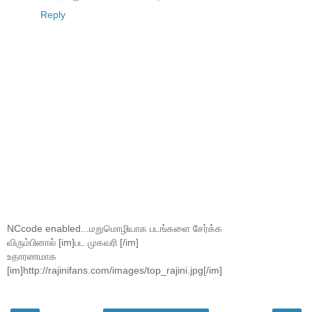
Reply
NCcode enabled...மறுமொழியாக படங்களை சேர்க்க
விரும்பினால் [im]பட முகவரி [/im]
உதாரணமாக
[im]http://rajinifans.com/images/top_rajini.jpg[/im]