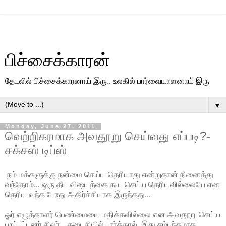
பிச்சைக்காரன்
தேடலில் பிச்சைக்காரனாய் இரு.. உலகில் பார்வையாளனாய் இரு
▼
Monday, June 27, 2011
வெற்றிகரமாக அவதூறு செய்வது எப்படி?-
சக்சஸ் டிப்ஸ்
நம் மக்களுக்கு நன்மை செய்ய தெரியாது என்றுதான் நினைத்து
வந்தோம்... ஒரு தீய விஷயத்தை கூட செய்ய தெரியவில்லையே என
தெரிய வந்த போது அதிர்ச்சியாக இருந்தது...
ஓர் எழுத்தாளர் பெண்மையை மதிக்கவில்லை என அவதூறு செய்ய
புறப்பட்டனர் சிலர்.. கடைசியில் பார்த்தால், இது சம்பந்தமாக