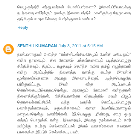
மெழுகுத்திரி ஏந்துபவர்கள் யோசிப்பார்களா? இசைப்பிரியாவுக்கு
நடந்ததை எதிர்க்கும் நமக்கு இணையத்தில் மகளிருக்கு நேருவதை
தடுக்கும் சமரசமில்லாத போர்க்குணம் உண்டா?
Reply
SENTHILKUMARAN
July 3, 2011 at 5:15 AM
நண்பரொருவர் அளித்த “எக்சிஸ்டன்சியலிசமும் பேன்சி பனியனும்”
என்ற நூலையும், சில கோணல் பக்கங்களையும் படித்தபொழுது
சிந்திக்கவும், திறம்பட எழுதவும் தெரிந்த நவீன தமிழ் எழுத்தாளர்
என்று ஆரம்பத்தில் நினைத்த எனக்கு கடந்த இரண்டு
மூன்றாண்டுகளாக அவரது இணையத்தைப் படித்தபொழுதே
புரிந்துவிட்டது. இவர் எந்த அடிப்படைக்
கொள்கையுமில்லாதவரென்று. ஆனாலும் கோமாளி என்றுதான்
நினைத்திருந்தேன். நித்தியானந்தா விதயத்தில் அவர் விஜய்
தொலைக்காட்சியில் வந்து உளறிக் கொட்டியபொழுது
பணத்துக்காகவும், மதுவுக்காகவும் எனன வேண்டுமானாலும்
உளறுவாரென்று உணர்ந்தேன். இப்பொழுது புரிகிறது, சாரு ஒரு
சுத்தப் பொறுக்கி என்று. இவரையும், இவரது நூல்களையும் காரி
உமிழ்ந்து கடந்து செல்லாவிட்டால் இளம் வாசகர்களை தவறான
பாதைக்கு இட்டுச் செல்லக்கூடியவர்.