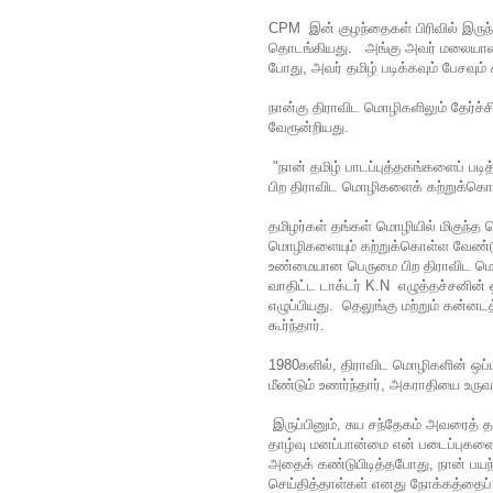
CPM இன் குழந்தைகள் பிரிவில் இரு
தொடங்கியது. அங்கு அவர் மலையாளம் எ
போது, ​​அவர் தமிழ் படிக்கவும் பேசவும
நான்கு திராவிட மொழிகளிலும் தேர்ச
வேரூன்றியது.
"நான் தமிழ் பாடப்புத்தகங்களைப் பட
பிற திராவிட மொழிகளைக் கற்றுக்கொள
தமிழர்கள் தங்கள் மொழியில் மிகுந்த
மொழிகளையும் கற்றுக்கொள்ள வேண்டும
உண்மையான பெருமை பிற திராவிட மொழ
வாதிட்ட டாக்டர் K.N எழுத்தச்சனின்
எழுப்பியது. தெலுங்கு மற்றும் கன்னட
கூர்ந்தார்.
1980களில், திராவிட மொழிகளின் ஒப்ப
மீண்டும் உணர்ந்தார், அகராதியை உரு
இருப்பினும், சுய சந்தேகம் அவரைத் தடு
தாழ்வு மனப்பான்மை என் படைப்புகளைப
அதைக் கண்டுபிடித்தபோது, ​​நான் 
செய்தித்தாள்கள் எனது நோக்கத்தைப் 