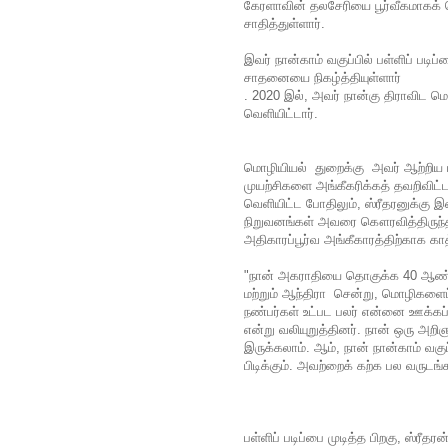
கேரளாவின் தலசேரியை பூர்வீகமாகக
சாதித்துள்ளார்.
இவர் நான்காம் வகுப்பில் பள்ளிப் பட
சாதனையை நிகழ்த்தியுள்ளார்
. 2020 இல், அவர் நான்கு திராவிட 
வெளியிட்டார்.
மொழியியல் துறைக்கு அவர் ஆற்றிய 
முயற்சிகளை அங்கீகரிக்கத் தவறிவிட
வெளியிட்ட போதிலும், ஸ்ரீதரனுக்கு இன
நிறுவனங்கள் அவரை கௌரவித்திருந்தா
அதிகாரப்பூர்வ அங்கீகாரத்திற்காக காத்
"நான் அகராதியை தொகுக்க 40 ஆண்டுக
மற்றும் ஆந்திரா சென்று, மொழிகளைப்
நண்பர்கள் உட்பட பலர் என்னை ஊக்கப
என்று வலியுறுத்தினர். நான் ஒரு அற
இருக்கலாம். ஆம், நான் நான்காம் வக
பிடிக்கும். அவற்றைக் கற்க பல வருடங்
பள்ளிப் படிப்பை முடித்த பிறகு, ஸ்ரீதரன