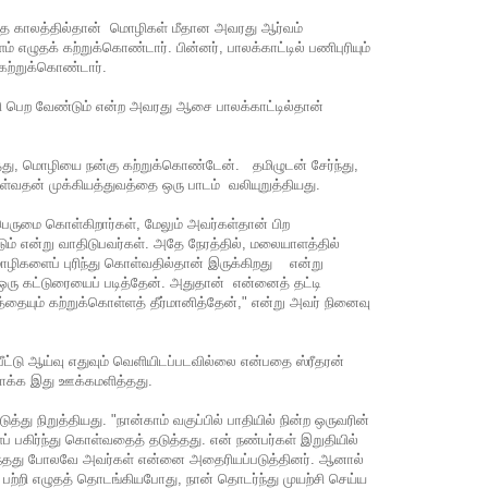
ந்த காலத்தில்தான் மொழிகள் மீதான அவரது ஆர்வம்
ழுதக் கற்றுக்கொண்டார். பின்னர், பாலக்காட்டில் பணிபுரியும்
் கற்றுக்கொண்டார்.
்சி பெற வேண்டும் என்ற அவரது ஆசை பாலக்காட்டில்தான்
ித்து, மொழியை நன்கு கற்றுக்கொண்டேன். தமிழுடன் சேர்ந்து,
்வதன் முக்கியத்துவத்தை ஒரு பாடம் வலியுறுத்தியது.
 பெருமை கொள்கிறார்கள், மேலும் அவர்கள்தான் பிற
் என்று வாதிடுபவர்கள். அதே நேரத்தில், மலையாளத்தில்
ிகளைப் புரிந்து கொள்வதில்தான் இருக்கிறது என்று
 ஒரு கட்டுரையைப் படித்தேன். அதுதான் என்னைத் தட்டி
த்தையும் கற்றுக்கொள்ளத் தீர்மானித்தேன்," என்று அவர் நினைவு
ீட்டு ஆய்வு எதுவும் வெளியிடப்படவில்லை என்பதை ஸ்ரீதரன்
வாக்க இது ஊக்கமளித்தது.
த்து நிறுத்தியது. "நான்காம் வகுப்பில் பாதியில் நின்ற ஒருவரின்
் பகிர்ந்து கொள்வதைத் தடுத்தது. என் நண்பர்கள் இறுதியில்
பயந்தது போலவே அவர்கள் என்னை அதைரியப்படுத்தினர். ஆனால்
பற்றி எழுதத் தொடங்கியபோது, ​​நான் தொடர்ந்து முயற்சி செய்ய