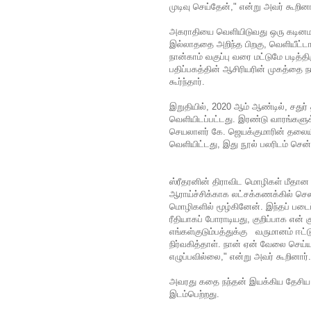
முடிவு செய்தேன்," என்று அவர் கூறினா
அகராதியை வெளியிடுவது ஒரு கடினம
இல்லாததை அறிந்த பிறகு, வெளியீட்டா
நான்காம் வகுப்பு வரை மட்டுமே படித்த
பதிப்பகத்தின் ஆசிரியரின் முகத்தை 
கூர்ந்தார்.
இறுதியில், 2020 ஆம் ஆண்டில், சதுர்
வெளியிடப்பட்டது. இரண்டு வாரங்களுக
செயலாளர் கே. ஜெயக்குமாரின் தலையீ
வெளியிட்டது, இது நூல் பலரிடம் சென
ஸ்ரீதரனின் திராவிட மொழிகள் மீதான 
ஆராய்ச்சிக்காக லட்சக்கணக்கில் செல
மொழிகளில் மூழ்கினேன். இந்தப் படைப்
ரீதியாகப் போராடியது, குறிப்பாக என்
எங்கள்குடும்பத்துக்கு வருமானம் ஈட்
நிர்வகித்தாள்
. நான் ஏன் வேலை செய்ய
எழுப்பவில்லை," என்று அவர் கூறினார்.
அவரது கதை நந்தன் இயக்கிய தேசிய
இடம்பெற்றது.