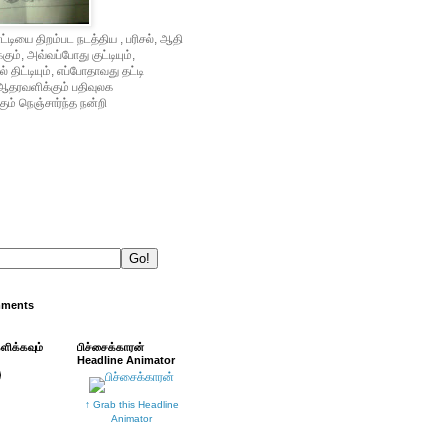
்டியை திறம்பட நடத்திய , பரிசல், ஆதி
ம், அவ்வப்போது குட்டியும்,
் திட்டியும், எப்போதாவது தட்டி
ஆதரவளிக்கும் பதிவுலக
ும் நெஞ்சார்ந்த நன்றி
mments
்ளிக்கவும்
பிச்சைக்காரன்
Headline Animator
↑ Grab this Headline
Animator