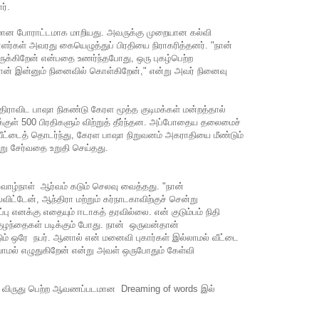
ர்.
ான போராட்டமாக மாறியது. அவருக்கு முறையான கல்வி
ளர்கள் அவரது கையெழுத்துப் பிரதியை நிராகரித்தனர். "நான்
ிருக்கிறேன் என்பதை உணர்ந்தபோது, ​​ஒரு புகழ்பெற்ற
நான் இன்னும் நினைவில் கொள்கிறேன்," என்று அவர் நினைவு
 திராவிட பாஷா நிகண்டு கேரள மூத்த குடிமக்கள் மன்றத்தால்
்குள் 500 பிரதிகளும் விற்றுத் தீர்ந்தன. அப்போதைய தலைமைச்
ட்டைத் தொடர்ந்து, கேரள பாஷா நிறுவனம் அகராதியை மீண்டும்
்று சேர்வதை உறுதி செய்தது.
வாழ்நாள் ஆர்வம் கடும் செலவு வைத்தது. "நான்
விட்டேன், ஆந்திரா மற்றும்
கர்நாடகாவிற்குச்
சென்று
பு எனக்கு எதையும் ஈடாகத் தரவில்லை. என் குடும்பம் நிதி
 குழந்தைகள் படிக்கும் போது. நான் ஒருவன்தான்
டும் ஒரே நபர். ஆனால் என் மனைவி புகார்கள் இல்லாமல் வீட்டை
ாமல் எழுதுகிறேன் என்று அவள் ஒருபோதும் கேள்வி
 விருது பெற்ற ஆவணப்படமான Dreaming of words இல்