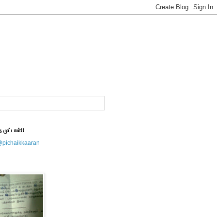
த முட்டாள்!!
@pichaikkaaran