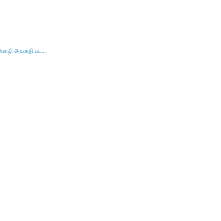
ு மொழி அகராதி பட...