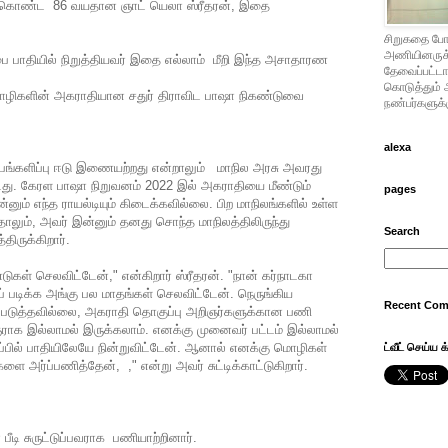
் கொண்ட 86 வயதான ஞாட் யெலா ஸ்ரீதரன், இதை
சிறுகதை போட
அணியினருக்கு
ிப்பை பாதியில் நிறுத்தியவர் இதை எல்லாம் மீறி இந்த அசாதாரண
தேவைப்பட்டால
கொடுத்தும் 
மொழிகளின் அகராதியான சதுர் திராவிட பாஷா நிகண்டுவை
நண்பர்களுக்க
alexa
பங்களிப்பு ஈடு இணையற்றது என்றாலும் மாநில அரசு அவரது
்டது. கேரள பாஷா நிறுவனம் 2022 இல் அகராதியை மீண்டும்
pages
்னும் எந்த ராயல்டியும் கிடைக்கவில்லை. பிற மாநிலங்களில் உள்ள
லும், அவர் இன்னும் தனது சொந்த மாநிலத்திலிருந்து
Search
திருக்கிறார்.
ள் செலவிட்டேன்," என்கிறார் ஸ்ரீதரன். "நான் கர்நாடகா
 படிக்க அங்கு பல மாதங்கள் செலவிட்டேன். நெருங்கிய
Recent Co
்படுத்தவில்லை, அகராதி தொகுப்பு அறிஞர்களுக்கான பணி
ிஞராக இல்லாமல் இருக்கலாம். எனக்கு முனைவர் பட்டம் இல்லாமல்
ுப்பில் பாதியிலேயே நின்றுவிட்டேன். ஆனால் எனக்கு மொழிகள்
ட்வீட் செய்ய க
களை அர்ப்பணித்தேன், ," என்று அவர் சுட்டிக்காட்டுகிறார்.
் பீடி சுருட்டுப்பவராக பணியாற்றினார்.