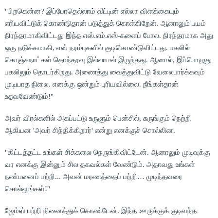
"பிறகென்ன? இப்போதெல்லாம் வீட்டின் எல்லா விளக்கையும்
எரியவிட்டுக் கொண்டுதான் படுத்துக் கொள்கிறேன். ஆனாலும் பயம்
நிரந்தரமாகிவிட்டது இந்த எஸ்.எம்.எஸ்-களைப் போல. நிரந்தரமாக அது
ஒரு நடுக்கமாகி, என் நரம்புகளில் குடிகொண்டுவிட்டது. பகலில்
கொஞ்சநாட்கள் தொந்தரவு இல்லாமல் இருந்தது. ஆனால், இப்பொழுது
பகலிலும் தொடர்கிறது. அணைத்து வைத்துவிட்டு வேலைபார்க்கவும்
முடியாத நிலை. எனக்கு ஒன்றும் புரியவில்லை. நீங்கள்தான்
உதவவேண்டும்!"
அவர் விரல்களில் அகப்பட்டு உருளும் பென்சில், சுருங்கும் நெற்றி
ஆகியன 'அவர் சிந்திக்கிறார்' என்று எனக்குச் சொல்லின.
"கிட்டத்தட்ட உங்கள் சிக்கலை நெருங்கிவிட்டேன். ஆனாலும் முடிவுக்கு
வர எனக்கு இன்னும் சில தகவல்கள் வேண்டும். அதாவது உங்கள்
நண்பனைப் பற்றி... அவன் மரணத்தைப் பற்றி… முடிந்தவரை
சொல்லுங்கள்!"
ஜேம்ஸ் பற்றி நினைத்துக் கொண்டேன். இந்த ஊருக்குக் குடிவந்த