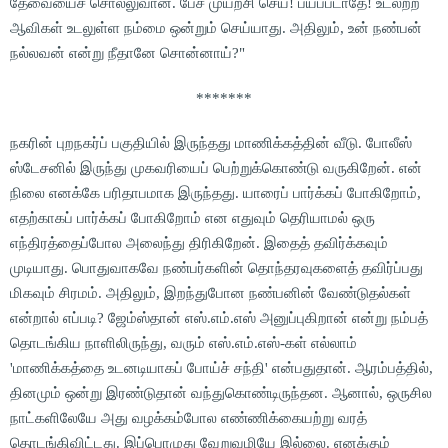
தேவையைச் சொல்லுவான். பேச முயற்சி செய்! பயப்படாதே! உடலற்ற
ஆவிகள் உடலுள்ள நம்மை ஒன்றும் செய்யாது. அதிலும், உன் நண்பன்
நல்லவன் என்று நீதானே சொன்னாய்?"
*******
நகரின் புறநகர்ப் பகுதியில் இருந்தது மாணிக்கத்தின் வீடு. போலீஸ்
ஸ்டேசனில் இருந்து முகவரியைப் பெற்றுக்கொண்டு வருகிறேன். என்
நிலை எனக்கே பரிதாபமாக இருந்தது. யாரைப் பார்க்கப் போகிறோம்,
எதற்காகப் பார்க்கப் போகிறோம் என எதுவும் தெரியாமல் ஒரு
எந்திரத்தைப்போல அலைந்து திரிகிறேன். இதைத் தவிர்க்கவும்
முடியாது. பொதுவாகவே நண்பர்களின் தொந்தரவுகளைத் தவிர்ப்பது
மிகவும் சிரமம். அதிலும், இறந்துபோன நண்பனின் வேண்டுதல்கள்
என்றால் எப்படி? ஜேம்ஸ்தான் எஸ்.எம்.எஸ் அனுப்புகிறான் என்று நம்பத்
தொடங்கிய நாளிலிருந்து, வரும் எஸ்.எம்.எஸ்-கள் எல்லாம்
'மாணிக்கத்தை உடனடியாகப் போய்ச் சந்தி' என்பதுதான். ஆரம்பத்தில்,
தினமும் ஒன்று இரண்டுதான் வந்துகொண்டிருந்தன. ஆனால், ஒருசில
நாட்களிலேயே அது வழக்கம்போல எண்ணிக்கையற்று வரத்
தொடங்கிவிட்டது. இப்பொழுது வேறுவழியே இல்லை. எனக்கும்