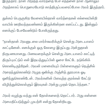
இருந்தார். நான் அடுத்த வார்த்தை பேச எத்தனை நாள் ஆனாலும்
அதற்காகப் பொறுமையோடு காத்திருப்பவரைப்போல அவர் இருந்தார்.
துக்கம் பெருகுகிற வேளையில்தான் வார்த்தைகள் எல்லையின்றி
வாயில் ஊறிவந்தவண்ணம் இருக்கின்றன எனப்பட்டது. இன்னும்
எனக்குப் பேசவேண்டும் போலிருந்தது.
"நான்தான் அவனுடலை மார்ச்சுவரிக்குச் சென்று அடையாளம்
காட்டினேன். எனக்குள் ஒரு கோழை இருப்பது அன்றுதான்
நிரூபணமானது. பிணவறைக்குச் சென்று அடையாளம் காட்டித்
திரும்புமட்டும் என் இதயத்துடிப்பின் ஓசை கேட்டே நடுங்கிக்
கொண்டிருந்தேன். அவன் மனைவியும் பிள்ளைகளும் நெஞ்சில்
அறைந்துகொண்டு அழுத ஒலிக்கு அஞ்சித் தூரமாக ஓடி
ஒளிந்துகொண்டேன். அவர்களின் பிளவுற்ற குரல்கள் கேட்டு
விழித்துக்கொள்ளும் இரவுகள் அன்று முதல் தொடர்ந்தன."
அவர் எழுந்து வந்து என் தோள்களைத் தொட்டார். அது என்னை
அமைதிப்படுத்தும் முயற்சி என்று தோன்றியது.