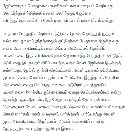
ஜேம்ஸுக்கும் பொதுவாக மாணிக்கம் என யாரையும் தெரியாது.
தொடர்ந்து சிந்தித்ததில்தான் தெரிந்தது. ஜேம்சை
விபத்துக்குள்ளாக்கிய வேன் டிரைவர் பெயர் மாணிக்கம் என்று.
மாநகரப் பேருந்தில் ஜேம்ஸ் வந்திருக்கிறான். பேருந்து நிறுத்தம்
எவ்வளவு ஓரமாய் இருந்தாலும் ஓட்டுநர்கள் பேருந்தை நிறுத்துவது
என்னவோ நடுரோட்டில்தான். அப்படி நடுரோட்டில் நிறுத்திப்
பயணிகளை இறக்கியிருக்கிறான் ஜேம்ஸ் வந்த பேருந்தின் ஓட்டுநர்.
அப்போது, இடதுபுறம் சீறிப் பாய்ந்து வந்த வேன் ஜேம்ஸை இடித்துத்
தள்ளியது. ஜேம்ஸ் தூக்கி வீசப்பட்டான். வேன் டிரைவர் தப்பியோட
முயலவில்லை. போலீஸ் வரும்வரை அங்கேயே இருந்தான். போலீஸ்
அவனைக் கைது செய்தது. எனக்கு, நடுரோட்டில் நிறுத்திப்
பயணிகளை இறக்கிய ஓட்டுநரையும் கைது செய்யவேண்டும் என்று
தோன்றியது. ஆனால், அது வேறு யாருக்கும் தோன்றவில்லை.
'அவன்தான் வேன் டிரைவர்' என்றும், 'அவன் பேர் மாணிக்கம்' என்றும்
சொன்னார்கள். நான் அவனைப் பார்த்தேன். பார்ப்பதற்கு அவன்
முரட்டு மனிதனாக இருந்தான். அவன் கண்களில் விபத்து
நேர்ந்ததற்கான பதற்றம் துளியும் இல்லை.