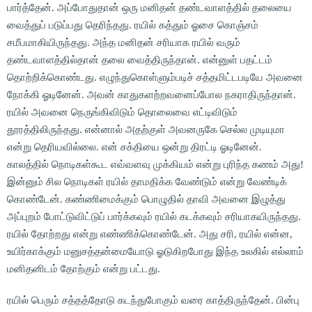
பார்த்தேன். அப்போதுதான் ஒரு மனிதன் தண்டவாளத்தில் தலையை
வைத்துப் படுப்பது தெரிந்தது. ரயில் கத்தும் ஓசை கொஞ்சம்
சமீபமாகியிருந்தது. அந்த மனிதன் சரியாக ரயில் வரும்
தண்டவாளத்தில்தான் தலை வைத்திருந்தான். என்னுள் பதட்டம்
தொற்றிக்கொண்டது. எழுந்துகொள்ளும்படிச் சத்தமிட்டபடியே அவனை
நோக்கி ஓடினேன். அவன் காதுகளற்றவனைப்போல நகராதிருந்தான்.
ரயில் அவனை நெருங்கிவிடும் தொலைவை எட்டிவிடும்
தூரத்திலிருந்தது. என்னால் அதற்குள் அவனருகே செல்ல முடியுமா
என்று தெரியவில்லை. என் சக்தியை ஒன்று திரட்டி ஓடினேன்.
காலத்தில் நொடிகள்கூட எவ்வளவு முக்கியம் என்று புரிந்த கணம் அது!
இன்னும் சில நொடிகள் ரயில் தாமதிக்க வேண்டும் என்று வேண்டிக்
கொண்டேன். கண்ணிமைக்கும் பொழுதில் தாவி அவனை இழுத்து
அப்புறம் போட்டுவிட்டுப் பார்க்கவும் ரயில் கடக்கவும் சரியாகயிருந்தது.
ரயில் தோற்றது என்று எண்ணிக்கொண்டேன். அது சரி, ரயில் என்ன,
உயிர்காக்கும் மனுசத்தன்மையோடு ஓடுகிறபோது இந்த உலகில் எல்லாம்
மனிதனிடம் தோற்கும் என்று பட்டது.
ரயில் பெரும் சத்தத்தோடு கடந்துபோகும் வரை காத்திருந்தேன். பின்பு