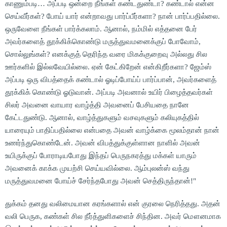
காணும்படி… அப்படி ஒன்றை நீங்கள் கண்டதுண்டா? கண்டால் என்ன
செய்வீர்கள்? போய் யார் என்றாவது பார்ப்பீர்களா? நான் பார்ப்பதில்லை.
ஒருவேளை நீங்கள் பார்க்கலாம். ஆனால், நம்மில் எத்தனை பேர்
அவர்களைத் தூக்கிக்கொண்டு மருத்துவமனைக்குப் போவோம்,
சொல்லுங்கள்? எனக்குத் தெரிந்த வரை மிகக்குறைவு அல்லது சில
ஊர்களில் இல்லவேயில்லை. ஏன் கேட்கிறேன் என்கிறீர்களா? ஜேம்ஸ்
அப்படி ஒரு விபத்தைக் கண்டால் ஓடிப்போய்ப் பார்ப்பான், அவர்களைத்
தூக்கிக் கொண்டு ஓடுவான். அப்படி அவனால் உயிர் பிழைத்தவர்கள்
சிலர் அவனை வாயார வாழ்த்தி அவனைப் பேசியதை நானே
கேட்டதுண்டு. ஆனால், வாழ்த்துகளும் வசவுகளும் கலியுகத்தில்
யாரையும் பாதிப்பதில்லை என்பதை அவன் வாழ்க்கை மூலம்தான் நான்
உணர்ந்துகொண்டேன். அவன் விபத்துக்குள்ளான நாளில் அவன்
உயிருக்குப் போராடியபோது இந்தப் பெருநகரத்து மக்கள் யாரும்
அவனைக் காக்க முயற்சி செய்யவில்லை. ஆம்புலன்ஸ் வந்து
மருத்துவமனை போய்ச் சேர்ந்தபோது அவன் செத்திருந்தான்!"
துக்கம் தனது வலிமையான கரங்களால் என் குரலை நெரித்தது. அதன்
வலி பெருக, கண்கள் சில நீர்த்துளிகளைச் சிந்தின. அவர் மௌனமாக