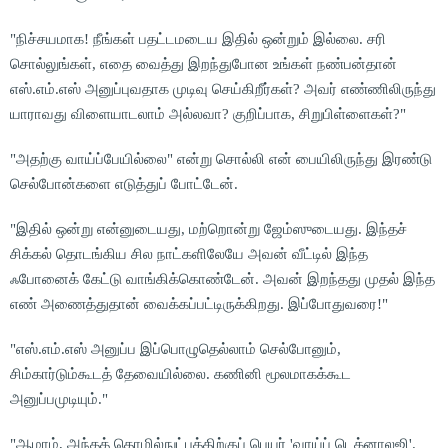
"நிச்சயமாக! நீங்கள் பதட்டமடைய இதில் ஒன்றும் இல்லை. சரி
சொல்லுங்கள், எதை வைத்து இறந்துபோன உங்கள் நண்பன்தான்
எஸ்.எம்.எஸ் அனுப்புவதாக முடிவு செய்கிறீர்கள்? அவர் எண்ணிலிருந்து
யாராவது விளையாடலாம் அல்லவா? குறிப்பாக, சிறுபிள்ளைகள்?"
"அதற்கு வாய்ப்பேயில்லை" என்று சொல்லி என் பையிலிருந்து இரண்டு
செல்போன்களை எடுத்துப் போட்டேன்.
"இதில் ஒன்று என்னுடையது, மற்றொன்று ஜேம்ஸுடையது. இந்தச்
சிக்கல் தொடங்கிய சில நாட்களிலேயே அவன் வீட்டில் இந்த
ஃபோனைக் கேட்டு வாங்கிக்கொண்டேன். அவன் இறந்தது முதல் இந்த
எண் அணைத்துதான் வைக்கப்பட்டிருக்கிறது. இப்போதுவரை!"
"எஸ்.எம்.எஸ் அனுப்ப இப்பொழுதெல்லாம் செல்போனும்,
சிம்கார்டும்கூடத் தேவையில்லை. கணினி மூலமாகக்கூட
அனுப்பமுடியும்."
"ஆமாம், அந்தத் தொழில்நுட்பத்திற்குப் பெயர் 'வாய்ப் டெக்னாலஜி'.