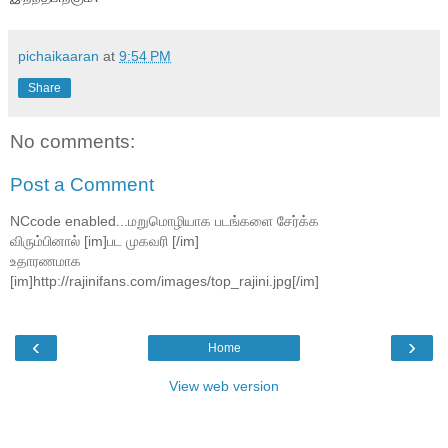
pichaikaaran
at
9:54 PM
Share
No comments:
Post a Comment
NCcode enabled...மறுமொழியாக படங்களை சேர்க்க
விரும்பினால் [im]பட முகவரி [/im]
உதாரணமாக
[im]http://rajinifans.com/images/top_rajini.jpg[/im]
‹
›
Home
View web version