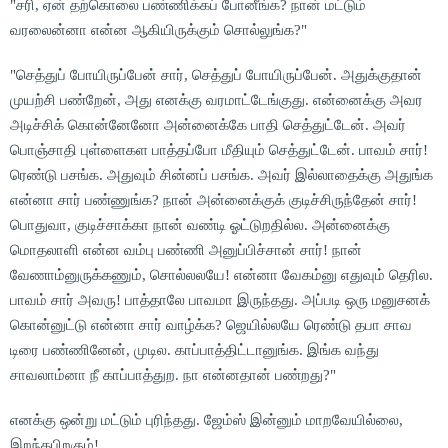
"சரி, ஏன் தற்கொலை பண்ணிக்கப் போனீங்க? நான் மட்டும்
வரலைன்னா என்ன ஆகியிருக்கும் சொல்லுங்க?"
"செத்துப் போயிருப்பேன் சார், செத்துப் போயிருப்பேன். அதுக்குதான்
முயற்சி பண்றேன், அது எனக்கு வரமாட்டேங்குது. என்னைக்கு அவர
அடிச்சிக் கொன்னேனோ அன்னைக்கே பாதி செத்துட்டேன். அவர்
பொஞ்சாதி புள்ளைகள பாத்தப்போ மீதியும் செத்துட்டேன். பாவம் சார்!
ரெண்டு பசங்க. அதுவும் சின்னப் பசங்க. அவர் இல்லாதைக்கு அதுங்க
என்னா சார் பண்ணுங்க? நான் அன்னைக்குக் குடிச்சிருந்தேன் சார்!
பொதுவா, குடிச்சாக்கா நான் வண்டி ஓட்டுறதில்ல. அன்னைக்கு
மொதலாளி என்ன வம்பு பண்ணி அனுப்பிச்சான் சார்! நான்
வேணாம்னுருக்கணும், சொல்லலயே! என்னா வேகம்னு எதுவும் தெரில.
பாவம் சார் அவரு! பாத்தாலே பாவமா இருந்தது. அப்படி ஒரு மனுசனக்
கொன்னுட்டு என்னா சார் வாழ்க்க? ஜெயில்லயே ரெண்டு தபா சாவ
டிரை பண்ணினேன், முடில. காப்பாத்திட்டானுங்க. இங்க வந்து
சாவலாம்னா நீ காப்பாத்துற. நா என்னதான் பண்றது?"
எனக்கு ஒன்று மட்டும் புரிந்தது. ஜேம்ஸ் இன்னும் மாறவேயில்லை,
இறந்தபிறகும்!