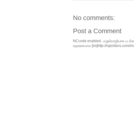
No comments:
Post a Comment
NCcode enabled...மறுமொழியாக படங்களை 
உதாரணமாக [im]http://rajinifans.com/ima