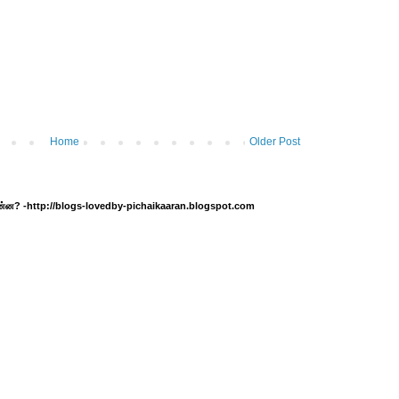
Home
Older Post
 என்ன? -http://blogs-lovedby-pichaikaaran.blogspot.com