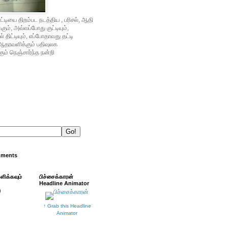
்டியை திறம்பட நடத்திய , பரிசல், ஆதி
ம், அவ்வப்போது குட்டியும்,
் திட்டியும், எப்போதாவது தட்டி
ஆதரவளிக்கும் பதிவுலக
ும் நெஞ்சார்ந்த நன்றி
mments
்ளிக்கவும்
பிச்சைக்காரன்
Headline Animator
↑ Grab this Headline
Animator