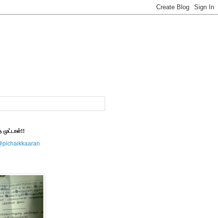
த முட்டாள்!!
@pichaikkaaran