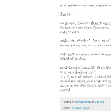
நான் முரசொலி படிப்பதை பார்த்தால் 
இது நிற்க
எம் ஜி ஆர் முதல்வராக இருந்தபோது தி
செய்வார்கள் என திமுக நினைத்தது. ஆ
அதிமுக அரசு.
எரித்தபின் , நீங்கள் சட்டத்தை மீறி வ
செய்தார் சபாநாயகர் பி எச் பாண்டியன்
அதிர்ந்துபோன திமுக நாங்கள் வெற்று
நீதிமன்றம் சென்றது
பதவி போனால் போகட்டும். மிச்சம் இருக
கெத் ஆக இருந்திருக்கும்;
அது போல ராமர் ஊர்வல விவகாரத்தில் 
ஏனென்றால் அதன்,மூலம் பக்தி என்பத
இருப்பார். திக வின் நிலைப்பாடும் அது
ஆனால்
Posted by
pichaikaaran
at
6:11 AM
Labels:
அரசியல்
,
ரஜினி