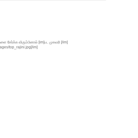
சேர்க்க விரும்பினால் [im]பட முகவரி [/im]
ges/top_rajini.jpg[/im]