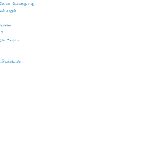
கன் பேச்சுக்கு சாரு...
ாண்டியனும்
அறியாமை
 ?
 முவ − கநாசு
. இலக்கிய சிந்...