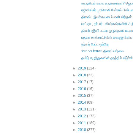
சாருவிடம் கலை உருவாகாதா ? ஜெயமோ
ரஜினியின் முரசொலி பேச்சும் பிஎச் ப
திராவிட இயக்க படைப்பாளி விந்தன்
பாட்ஷா , தர்பார் ..விமர்சகர்களின் 
தர்பார் ரஜினி படமா முருகதாஸ் படமா
புத்தக கண்காட்சியில் கைகுலுக்கிய
தர்பார் பேட்ட ஒப்பீடு
ford vs ferrari திரைப் பார்வை
தமிழ் எழுத்துகளின் தரத்தில் வீழ்ச்சி
►
2019
(124)
►
2018
(32)
►
2017
(17)
►
2016
(16)
►
2015
(37)
►
2014
(69)
►
2013
(121)
►
2012
(173)
►
2011
(189)
►
2010
(277)