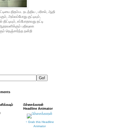
்டியை திறம்பட நடத்திய , பரிசல், ஆதி
ம், அவ்வப்போது குட்டியும்,
் திட்டியும், எப்போதாவது தட்டி
ஆதரவளிக்கும் பதிவுலக
ும் நெஞ்சார்ந்த நன்றி
mments
்ளிக்கவும்
பிச்சைக்காரன்
Headline Animator
↑ Grab this Headline
Animator