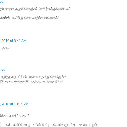
 AM
ுதினா நாங்களும் கொஞ்சம் தெரிஞ்சுக்குவோமில்ல?
வாங்கிப் படி
"ன்னு சொல்லாதீங்கண்ணொவ்!
, 2010 at 8:41 AM
, தல...
8 AM
" குறித்த ஒரு விரிவுப் பார்வை வரும்னு சொல்லுங்க.
பார்த்து காத்துக்கிட்டிருக்கு, மறுத்துராதீங்க!
, 2010 at 10:34 PM
 இதை யோசிச்சு வைங்க...
ரிய ஆள் ஆயிட்டேன் நு > சிலர் பேட்டி > கொடுக்குறாங்க... எல்லா புகழும்