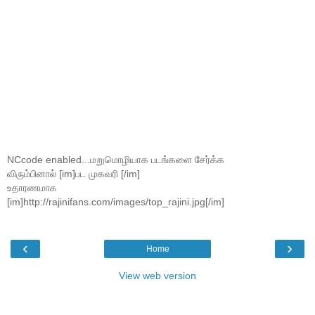
NCcode enabled...மறுமொழியாக படங்களை சேர்க்க
விரும்பினால் [im]பட முகவரி [/im]
உதாரணமாக
[im]http://rajinifans.com/images/top_rajini.jpg[/im]
‹
›
Home
View web version