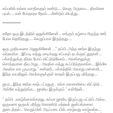
கப்பலில் எல்லா வசதிகளும் உண்டு.... வெகு அருமை... திடீரென
புயல்.... என் போதாதா நேரம்... மீண்டும் விபத்து..
************
ஏதோ ஒரு இடத்தில் ஒதுங்கினேன்... எங்கும் ஏழ்மை மிகுந்த ஊர்
போல தெரிந்தது.... வெறுப்பாக இருந்தது....
ஒரு முதியவரை அணுகினேன் ..." தம்பி..அந்த ஊர்ல இருந்து
வர்றவங்க , இப்படி வந்து மாடிக்றது எப்பவும் நடக்குரட்துதான்...
பக்கத்துக்கு தீவல போய் விட்டுடுவோம்.. அவங்கலுக்கு
சொந்தமான தீவு அது... அவுங்க வந்து கூப்பிடுகுவாங்க... இங்கே
அவுங்க வர முடியாது " என்றார்.. பக்கத்தில் அவரது மனைவி...
இந்த வயதிலும் அவர்களுக்குள் காதல் இருப்பது புரிந்தது...
ஐயா,, இந்த ஊர்ல கஷ்டபட்ரதுகு , உங்க மனைவியை விட்டுடு ,
அங்கே வந்துடுங்க... ஜாலிய இருக்கும் " என்றேன்..
" தம்பி ..வாழ்க்கைங்கறது, சும்மா ஜாலிய இருப்பது மட்டும் அல்ல..
ஒருவரை ஒருவர் புரிந்து கொண்டு மற்றவர் துன்பங்களை
துடைத்தல்... வெறுப்பின் அடிப்படையில், வாழ்வது வாழ்வல்ல...