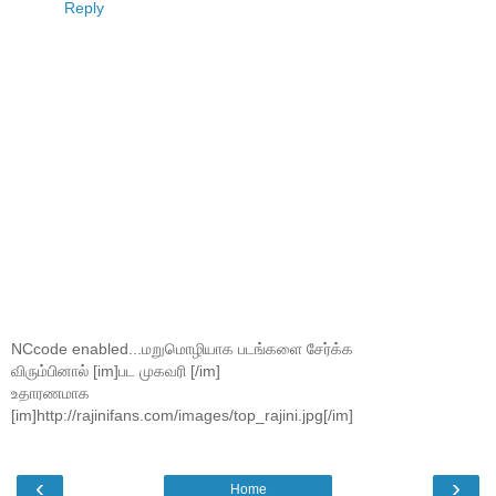
Reply
NCcode enabled...மறுமொழியாக படங்களை சேர்க்க
விரும்பினால் [im]பட முகவரி [/im]
உதாரணமாக
[im]http://rajinifans.com/images/top_rajini.jpg[/im]
‹
›
Home