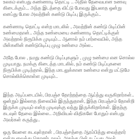
உலகம் என்பது கண்ணாடி தொட்டி .. அதில் தேவையான உணவு
கிடைக்கும்... அந்த இடத்தை விட்டு போவது இயலாத ஒன்று
எனப்து போல அவற்றின் கண்டு பிடிப்பு இருக்கும்..
கண்ணாடி தொட்டி என்ற மாடலில் , அவற்றின் கண்டு பிடிப்பின்
உண்மைதான்.. அந்த உண்மையை கண்ணாடி தொட்டிக்குள்
அவற்றால் நிரூபிக்க முடியும்... ஆனால் நம் பார்வையில், அந்த
மீன்களின் கண்டுபிடிப்பு முழு உண்மை அல்ல..
அதே போல , நமது கண்டு பிடிப்புகளும் , முழு உண்மை என சொல்ல
முடியாது. நமக்கு கிடைத்த மாடலில், நம் கண்டு பிடிப்புகளை
நிரூபிக்க முடிந்தால், இந்த மாடலுக்கான உண்மை என்று மட்டுமே
சொல்லிக்கொள்ள முடியும்..
இந்த அடிப்படையில், பிரபஞ்ச தோற்றத்தை ஆய்ந்து வருகிறார்கள்..
ஒன்றும் இல்லாத நிலையில் இருந்துதான், இந்த பிரபஞ்சம் தோன்றி
இருக்க முடியும் என்ற முடிவுக்கு வந்து இருக்கிறார்கள். இதற்கு
கடவுள் தேவை இல்லை.. அறிவியல் விதிகளே போதும் என்பது
அவர்கள் கருத்து..
ஒரு வேளை கடவுள்தான் , பிரபஞ்சத்தை ஆரம்பித்து வைத்தார்
என்று வைத்து கொண்டாலும், அதற்கு பின் நடப்பது அவர்