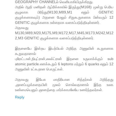
GEOGRAPHY CHANNELல் வெளியாகியிருக்கிறது.
அதில் ஆதி மனிதன் ஆப்ரிக்காவில் இருந்து(M168) மூன்று பெரிய
குழுவாக பிரிந்து(M130,M89,M1 எனும் GENITIC
குழுக்களாகவும்) அதனை மேலும் சிறுகூறுகளாக பின்வரும் 12
GENITIC குழுக்களாக உள்ளதாக வகைப்படுத்தியுள்ளனர்.
அதாவது
M130,M89,M20,M175,M9,M172,M17,M45,M173,M242,M12
2,M3 GENITIC குழுக்களாக வகைப்படுத்தியுள்ளனர்.
இதனையே இன்றய இயற்பியல் அறிந்த அணுவின் கூறுகளாக
கூறுவதானால்
புரோட்டான்,நியுட்ரான்,எலக்ட்ரான் இதனை உருவாக்க்கும் sub
atomic particle எனக்கூறும் 6 leptons மற்றும் 6 quarks எனும் 12
அணுவின் உட்கூறான பொருட்கள்.
அதாவது இயேசு மாதிரியான சித்தர்கள் அறிந்தது
,ஞானப்பழக்கதையின் மூலம் சொல்வதானால் இந்த உலக
உண்மையெனும் ஞானத்தை பார்க்காமலேயே உணர்ந்தவர்கள்.
Reply