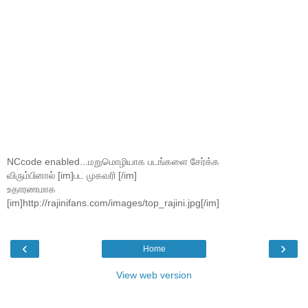
NCcode enabled...மறுமொழியாக படங்களை சேர்க்க
விரும்பினால் [im]பட முகவரி [/im]
உதாரணமாக
[im]http://rajinifans.com/images/top_rajini.jpg[/im]
‹
›
Home
View web version