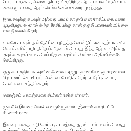
போராட்டத்தை , அவரை இப்படி சித்திரித்து இருப்பதால் தெளிவாக
உணர முடிவதை நேரம் செல்ல செல்ல உணர முடிந்தது.
இயேசுவுக்கு கடவுள் அல்லது பரம பிதா தன்னை நேசிப்பதை உணர
முடிகிறது. ஆனால் அந்த நேசிப்புக்கு தான் தகுதியானவன் இல்லை
என நினைக்கிறார்.
எனவே கடவுள் தன் நேசிப்பை நிறுத்த வேண்டும் என்பதற்காக சில
செயல்களில் ஈடுபடுகிறார். ஆனால் அவரது இந்த நேர்மை அல்லது
குழந்தை தன்மை , அவர் மீது கடவுளின் அன்பை அதிகரிக்கவே
செய்கிறது.
ஒரு கட்டத்தில் கடவுளின் அன்பை ஏற்று , தான் தேவ குமாரன் என
பிரகடனம் செய்கிறார். அன்பை போதிக்கிறார். எதிர்ப்புகளை ,
கேலிகளை சந்திக்கிறார்.
கொஞ்சம் கொஞ்சமாக சீடர்கள் சேர்கின்றனர்.
முதலில் இவரை கொல்ல வரும் யூதாஸ் , இவரால் கவரப்பட்டு
சீடனாகிறான்.
இவரை பாதை மாறி செய்ய , சபலத்தை தூண்ட உள் மனம் அல்லது
சாத்தான் செய்யும் சூழ்ச்சிகளை முறியடிக்கிறார்.