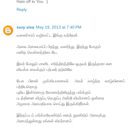
Hats off to You. :)
Reply
sury siva
May 19, 2013 at 7:40 PM
வலைச்சரம் வழிகாட்ட இங்கு வந்தேன்.
அலை அலையாய்ப் பிறந்து, வளர்ந்து, இறந்து போகும்
மனித வெள்ளத்திடையே,
இவர் போலும் மானிட சரித்திரத்திலே ஒருவர் இருந்தாரா என
வியக்க வைக்கும் பற்பலர் நடுவிலே
யேசு பிரான் முக்கியமானவர். அவர் வாழ்ந்த வாழ்வினைப்
பற்றியதொரு
புதிய இன்னொரு கோணத்திலிருந்து பார்க்கும்
படத்தினை விருப்பு வெறுப்பு அன்றி விமர்சனம் ஒன்றை
அழகாக அமைதியாக செய்து இருக்கிறீர்கள்.
இந்தப்படம் பார்க்கவேண்டும் எனத் தூண்டும் அளவுக்கு
அமைந்துள்ளது உங்கள் விமர்சனம்.