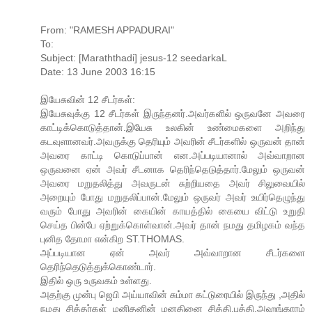
From: "RAMESH APPADURAI"
To:
Subject: [Maraththadi] jesus-12 seedarkaL
Date: 13 June 2003 16:15
இயேசுவின் 12 சீடர்கள்:
இயேசுவுக்கு 12 சீடர்கள் இருந்தனர்.அவர்களில் ஒருவனே அவரை
காட்டிக்கொடுத்தான்.இயேசு உலகின் உண்மைகளை அறிந்து
கடவுளானவர்.அவருக்கு தெரியும் அவரின் சீடர்களில் ஒருவன் தான்
அவரை காட்டி கொடுப்பான் என.அப்படியானால் அவ்வாறான
ஒருவனை ஏன் அவர் சீடனாக தெரிந்தெடுத்தார்.மேலும் ஒருவன்
அவரை மறுதலித்து அவருடன் சுற்றியதை அவர் சிலுவையில்
அறையும் போது மறுதலிப்பான்.மேலும் ஒருவர் அவர் உயிர்தெழுந்து
வரும் போது அவரின் கையின் காயத்தில் கையை விட்டு உறுதி
செய்த பின்பே ஏற்றுக்கொள்வான்.அவர் தான் நமது தமிழகம் வந்த
புனித தோமா என்கிற ST.THOMAS.
அப்படியான ஏன் அவர் அவ்வாறான சீடர்களை
தெரிந்தெடுத்துக்கொண்டார்.
இதில் ஒரு உருவகம் உள்ளது.
அதற்கு முன்பு ஜெபி அய்யாவின் சும்மா கட்டுரையில் இருந்து ,அதில்
நமது சித்தர்கள் மனிதனின் மனதினை சித்தி,புத்தி,அஹங்காரம்