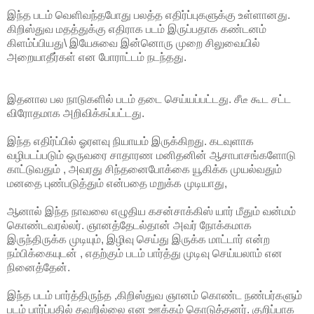
இந்த படம் வெளிவந்தபோது பலத்த எதிர்ப்புகளுக்கு உள்ளானது.
கிறிஸ்துவ மதத்துக்கு எதிராக படம் இருப்பதாக கண்டனம்
கிளம்ப்பியது\ இயேசுவை இன்னொரு முறை சிலுவையில்
அறையாதீர்கள் என போராட்டம் நடந்தது.
இதனால பல நாடுகளில் படம் தடை செய்யப்பட்டது. சீடீ கூட சட்ட
விரோதமாக அறிவிக்கப்பட்டது.
இந்த எதிர்ப்பில் ஓரளவு நியாயம் இருக்கிறது. கடவுளாக
வழிபடப்படும் ஒருவரை சாதாரண மனிதனின் ஆசாபாசங்களோடு
காட்டுவதும் , அவரது சிந்தனைபோக்கை யூகிக்க முயல்வதும்
மனதை புண்படுத்தும் என்பதை மறுக்க முடியாது,
ஆனால் இந்த நாவலை எழுதிய கசன்சாக்கிஸ் யார் மீதும் வன்மம்
கொண்டவரல்லர். ஞானத்தேடல்தான் அவர் நோக்கமாக
இருந்திருக்க முடியும், இழிவு செய்து இருக்க மாட்டார் என்ற
நம்பிக்கையுடன் , எதற்கும் படம் பார்த்து முடிவு செய்யலாம் என
நினைத்தேன்.
இந்த படம் பார்த்திருந்த ,கிறிஸ்துவ ஞானம் கொண்ட நண்பர்களும்
படம் பார்ப்பதில் தவறில்லை என ஊக்கம் கொடுத்தனர். குறிப்பாக