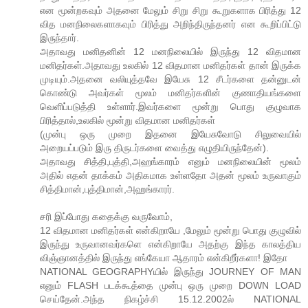
என மூன்றகவும் அதனை மேலும் சிறு சிறு கூறுகளாக பிரித்து 12
வித மனநிலைகளாகவும் பிரித்து அறிந்திருந்தனர் என கூறிப்பிட்டு
இருந்தார்.
அதாவது மனிதனின் 12 மனநிலையில் இருந்து 12 விதமான
மனிதர்கள்.அதாவது உலகில் 12 விதமான மனிதர்கள் தான் இருக்க
முடியும்.அதனை வலியுத்தவே இயேசு 12 சீடர்களை தன்னுடன்
கொண்டு அவர்கள் மூலம் மனிதர்களின் குணாதியங்களை
வெளிப்படுத்தி உள்ளார்.இவர்களை மூன்று பொது குழுவாக
பிரித்தால்,உலகில் மூன்று விதமான மனிதர்கள்
(முன்பு ஒரு முறை இதனை இயேசுவோடு சிலுவையில்
அறையப்படும் இரு திருடர்களை வைத்து எழுதியிருந்தேன்).
அதாவது சித்தி,புத்தி,அஹங்காரம் எனும் மனநிலையின் மூலம்
அதில் எதன் தாக்கம் அதிகமாக உள்ளதோ அதன் மூலம் உருவாகும்
சித்திமான்,புத்திமான்,அஹங்காரர்.
சரி இப்போது கதைக்கு வருவோம்,
12 விதமான மனிதர்கள் என்கிறாயே ,மேலும் மூன்று பொது குழுவில்
இருந்து உருவானவர்களெ என்கிறாயே அதற்கு இந்த காலத்திய
விஞ்ஞானத்தில் இருந்து எங்கேயா ஆதாரம் என்கிறீர்களா! இதோ
NATIONAL GEOGRAPHYயில் இருந்து JOURNEY OF MAN
எனும் FLASH படக்கூத்தை முன்பு ஒரு முறை DOWN LOAD
செய்தேன்.அந்த நிகழ்ச்சி 15.12.2002ல் NATIONAL