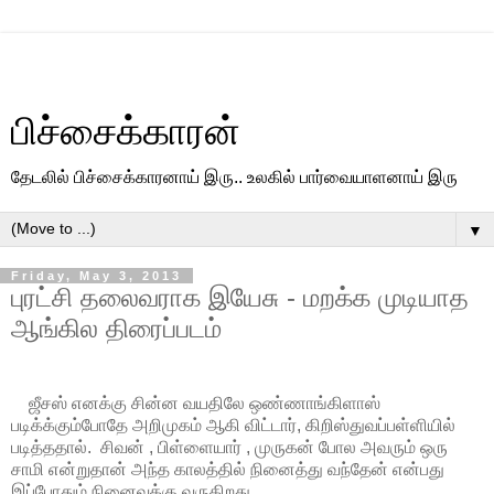
பிச்சைக்காரன்
தேடலில் பிச்சைக்காரனாய் இரு.. உலகில் பார்வையாளனாய் இரு
▼
Friday, May 3, 2013
புரட்சி தலைவராக இயேசு - மறக்க முடியாத
ஆங்கில திரைப்படம்
ஜீசஸ் எனக்கு சின்ன வயதிலே ஒண்ணாங்கிளாஸ்
படிக்க்கும்போதே அறிமுகம் ஆகி விட்டார், கிறிஸ்துவப்பள்ளியில்
படித்ததால். சிவன் , பிள்ளையார் , முருகன் போல அவரும் ஒரு
சாமி என்றுதான் அந்த காலத்தில் நினைத்து வந்தேன் என்பது
இப்போதும் நினைவுக்கு வருகிறது.