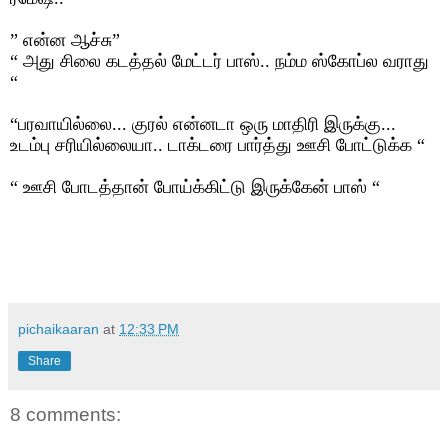
”
என்ன ஆச்சு
”
“
அது சிலை கடத்தல் மேட்டர் பாஸ்.. நம்ம ஸ்கோப்ல வராது
“
“
பரவாயில்லை... குரல் என்னடா ஒரு மாதிரி இருக்கு...
உடம்பு சரியில்லையா.. டாக்டரை பார்த்து ஊசி போட்டுக்க
“
“
ஊசி போடத்தான் போய்க்கிட்டு இருக்கேன் பாஸ்
“
pichaikaaran
at
12:33 PM
Share
8 comments: