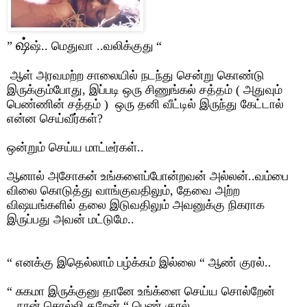
ஷ்
”
ஷ்.. மெதுவா ..வலிக்குது
“
ஆள் அரவமற்ற சாலையில் நடந்து சென்று கொண்டு
இருக்கும்போது
,
இப்படி ஒரு சிணுங்கல் சத்தம் ( அதுவும்
பெண்ணின் சத்தம் )
ஒரு தனி வீட்டில் இருந்து கேட்டால்
என்ன செய்வீர்கள்
?
ஒன்றும் செய்ய மாட்டீர்கள்..
ஆனால் அசோகன் உங்களைப்போன்றவன் அல்லன்..வம்பை
விலை கொடுத்து வாங்குவதிலும்
,
தேவை அற்ற
விஷயங்களில் தலை இடுவதிலும் அவனுக்கு நிகராக
இருப்பது அவன் மட்டுமே..
“
எனக்கு இதெல்லாம் பழ்க்கம் இல்லை
“
ஆண் குரல்..
“
சுகமா இருக்குனு தானே உங்க்ளை செய்ய சொல்றேன்
.
நான் சொல்லி தறேன்
“
பெண் குரல்