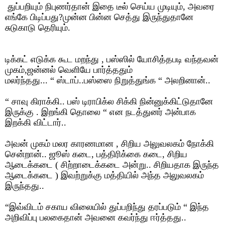
துப்பறியும் நிபுணர்தான் இதை டீல் செய்ய முடியும்
,
அவரை
எங்கே பிடிப்பது
?
முன்ன பின்ன செத்து இருந்துதானே
சுடுகாடு தெரியும்.
டிக்கட் எடுக்க கூட மறந்து
,
பஸ்ஸில் யோசித்தபடி வந்தவன்
முகம்
,
ஜன்னல் வெளியே பார்த்ததும்
மலர்ந்தது...
“
ஸ்டாப்..பஸ்ஸை நிறுத்துங்க
“
அலறினான்..
“
சாவு கிராக்கி.. பஸ் டிராபிக்ல சிக்கி நின்னுக்கிட்டுதானே
இருக்கு . இறங்கி தொலை
“
என நடத்துனர் அன்பாக
இறக்கி விட்டார்..
அவன் முகம் மலர காரணமான
,
சிறிய அலுவலகம் நோக்கி
சென்றான்.. ஜூஸ் கடை
,
பத்திரிக்கை கடை
,
சிறிய
ஆடைக்கடை ( சிற்றாடைக்கடை அன்று.. சிறியதாக இருந்த
ஆடைக்கடை ) இவற்றுக்கு மத்தியில் அந்த அலுவலகம்
இருந்தது..
“
இவ்விடம் சகாய விலையில் துப்பறிந்து தரப்படும்
“
இந்த
அறிவிப்பு பலகைதான் அவனை கவர்ந்து ஈர்த்தது..