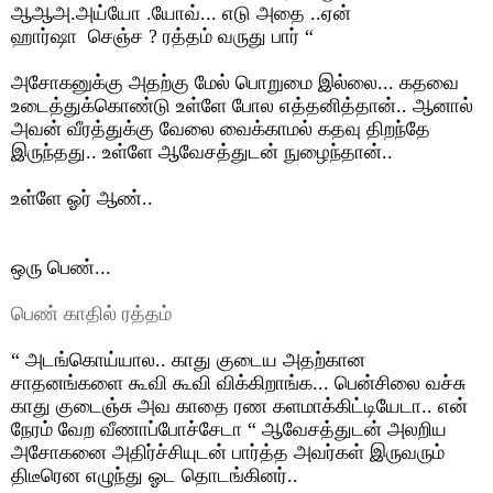
ஆஆஅ.அய்யோ .யோவ்... எடு அதை ..ஏன்
ஹார்ஷா
செஞ்ச
?
ரத்தம் வருது பார்
“
அசோகனுக்கு அதற்கு மேல் பொறுமை இல்லை... கதவை
உடைத்துக்கொண்டு உள்ளே போல எத்தனித்தான்.. ஆனால்
அவன் வீரத்துக்கு வேலை வைக்காமல் கதவு திறந்தே
இருந்தது.. உள்ளே ஆவேசத்துடன் நுழைந்தான்..
உள்ளே ஓர் ஆண்..
ஒரு பெண்...
பெண் காதில் ரத்தம்
“
அடங்கொய்யால.. காது குடைய அதற்கான
சாதனங்களை கூவி கூவி விக்கிறாங்க... பென்சிலை வச்சு
காது குடைஞ்சு அவ காதை ரண களமாக்கிட்டியேடா.. என்
நேரம் வேற வீணாப்போச்சேடா
“
ஆவேசத்துடன் அலறிய
அசோகனை அதிர்ச்சியுடன் பார்த்த அவர்கள் இருவரும்
திடீரென எழுந்து ஓட தொடங்கினர்..