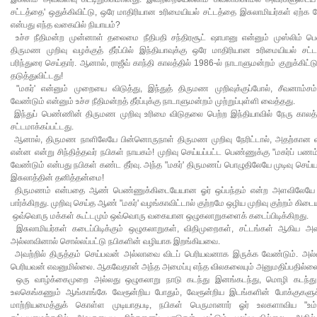
சட்டத்தை' ஒதுக்கிவிட்டு, ஒரே மாதிரியான உரிமையியல் சட்டத்தை இசுலாமியர்கள் ஏற்க 
என்பது எந்த வகையில் நியாயம்?
உச்ச நீதிமன்ற முன்னாள் தலைமை நீதிபதி சந்திரசூட் ஷாபானு என்னும் முஸ்லிம் 
திருமண முறிவு வழக்குத் தீர்ப்பில் இந்தியாவுக்கு ஒரே மாதிரியான உரிமையியல் சட்டத்
பரிந்துரை செய்தார். ஆனால், ராஜீவ் காந்தி காலத்தில் 1986-ல் நாடாளுமன்றம் குறுக்கிட்
தடுத்துவிட்டது!
"மகர்' என்னும் முறையை விடுத்து, இந்துத் திருமண முறிவுக்குப்போல், சீவனாம்ச
வேண்டும் என்னும் உச்ச நீதிமன்றத் தீர்ப்புக்கு நாடாளுமன்றம் முற்றுப்புள்ளி வைத்தது.
இந்துப் பெண்ணின் திருமண முறிவு உரிமை விடுதலை பெற்ற இந்தியாவில் நேரு காலத்
சட்டமாக்கப்பட்டது.
ஆனால், திருமண நாளிலேயே பின்னொருநாள் திருமண முறிவு நேரிட்டால், அதற்கான
என்ன என்று சிந்தித்தவர் நபிகள் நாயகம்! முறிவு செய்யப்பட்ட பெண்ணுக்கு "மகர்ப் பணம
வேண்டும் என்பது நபிகள் கண்ட தீர்வு. அந்த "மகர்' திருமணப் பொழுதிலேயே முடிவு செய்ய
இசுலாத்தின் தனித்தன்மை!
திருமணம் என்பதை ஆண் பெண்ணுக்கிடையேயான ஓர் ஒப்பந்தம் என்ற அளவிலேயே 
பார்க்கிறது. முறிவு செய்த ஆண் "மகர்' வழங்காவிட்டால் குற்றமே ஒழிய முறிவு குற்றம் கிடை
ஒவ்வொரு மக்கள் கூட்டமும் ஒவ்வொரு வகையான ஒழுகலாறுகளைக் கடைப்பிடிக்கிறது.
இசுலாமியர்கள் கடைப்பிடிக்கும் ஒழுகலாறுகள், விதிமுறைகள், சட்டங்கள் ஆகிய அ
அல்லாவினால் சொல்லப்பட்டு நபிகளின் வழியாக இறங்கியவை.
அவற்றில் திருத்தம் செய்பவன் அல்லாவை விடப் பெரியவனாக இருக்க வேண்டும். அல்
பெரியவன் எவனுமில்லை. ஆகவேதான் அந்த அமைப்பு எந்த விலகலையும் அனுமதிப்பதில்ல
ஒரு வாழ்க்கைமுறை அல்லது ஒழுகலாறு நாடு கடந்து இனங்கடந்து, மொழி கடந்து
உலகெங்கணும் ஆங்காங்கே வேரூன்றிய போதும், வேரூன்றிய இடங்களின் போக்குகளுக்
மாற்றியமைத்துக் கொள்ள முடியாதபடி, நபிகள் பெருமானார் ஓர் உலகளாவிய "உம்