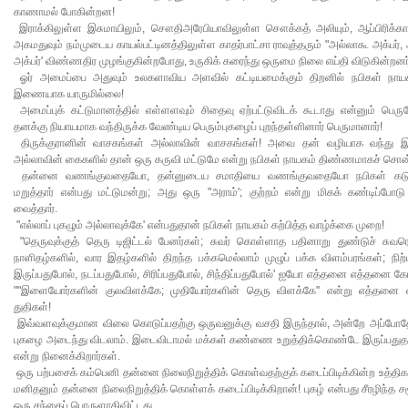
காணாமல் போகின்றன!
இராக்கிலுள்ள இசுமாயிலும், சௌதிஅரேபியாவிலுள்ள சௌக்கத் அலியும், ஆப்பிரிக்க
அகமதுவும் நம்முடைய காயல்பட்டினத்திலுள்ள காதர்பாட்சா ராவுத்தரும் "அல்லாகூ அக்பர்,
அக்பர்' விண்ணதிர முழங்குகின்றபோது, உருகிக் கரைந்து ஒருமை நிலை எய்தி விடுகின்றனர
ஓர் அமைப்பை அதுவும் உலகளாவிய அளவில் கட்டியமைக்கும் திறனில் நபிகள் நாயகத
இணையாக யாருமில்லை!
அமைப்புக் கட்டுமானத்தில் எள்ளளவும் சிதைவு ஏற்பட்டுவிடக் கூடாது என்னும் பெருந
தனக்கு நியாயமாக வந்திருக்க வேண்டிய பெரும்புகழைப் புறந்தள்ளினார் பெருமானார்!
திருக்குரானின் வாசகங்கள் அல்லாவின் வாசகங்கள்! அவை தன் வழியாக வந்து இ
அல்லாவின் கைகளில் தான் ஒரு கருவி மட்டுமே என்று நபிகள் நாயகம் திண்ணமாகச் சொன்
தன்னை வணங்குவதையோ, தன்னுடைய சமாதியை வணங்குவதையோ நபிகள் கட
மறுத்தார் என்பது மட்டுமன்று; அது ஒரு "அராம்'; குற்றம் என்று மிகக் கண்டிப்போடு
வைத்தார்.
"எல்லாப் புகழும் அல்லாவுக்கே' என்பதுதான் நபிகள் நாயகம் கற்பித்த வாழ்க்கை முறை!
"தெருவுக்குத் தெரு டிஜிட்டல் பேனர்கள்; சுவர் கொள்ளாத பதினாறு துண்டுச் சுவரொ
நாளிதழ்களில், வார இதழ்களில் திறந்த பக்கமெல்லாம் முழுப் பக்க விளம்பரங்கள்; நிற்
இருப்பதுபோல், நடப்பதுபோல், சிரிப்பதுபோல், சிந்திப்பதுபோல்' ஐயோ எத்தனை எத்தனை க
""இளையோர்களின் குலவிளக்கே; முதியோர்களின் தெரு விளக்கே'' என்று எத்தனை
துதிகள்!
இவ்வளவுக்குமான விலை கொடுப்பதற்கு ஒருவனுக்கு வசதி இருந்தால், அன்றே அப்போத
புகழை அடைந்து விடலாம். இடைவிடாமல் மக்கள் கண்ணை உறுத்திக்கொண்டே இருப்பதுதா
என்று நினைக்கிறார்கள்.
ஒரு பற்பசைக் கம்பெனி தன்னை நிலைநிறுத்திக் கொள்வதற்குக் கடைப்பிடிக்கின்ற உத்த
மனிதனும் தன்னை நிலைநிறுத்திக் கொள்ளக் கடைப்பிடிக்கிறான்! புகழ் என்பது சீரழிந்த சம
ஒரு சந்தைப் பொருளாகிவிட்டது.