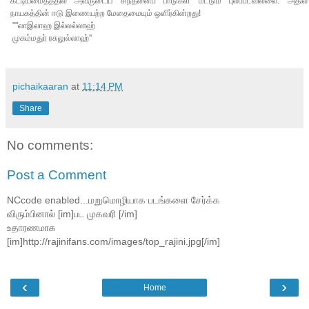
கட்டியமைத்ததில் அவருடைய சிந்தனைப் பாடுகள் மட்டும் புலப்படவில்லை. அதில்
நாயகத்தின் ஈடு இணையற்ற மேதைமையும் ஒளிர்கின்றது!
""லாஇலாஹ இல்லல்லாஹ்
முகம்மதுர் ரசுலுல்லாஹ்''
pichaikaaran
at
11:14 PM
Share
No comments:
Post a Comment
NCcode enabled...மறுமொழியாக படங்களை சேர்க்க
விரும்பினால் [im]பட முகவரி [/im]
உதாரணமாக
[im]http://rajinifans.com/images/top_rajini.jpg[/im]
‹
›
Home