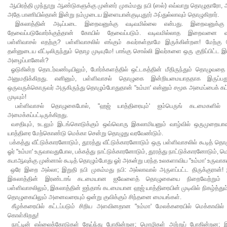
ஆயிரத்தி முந்நூறு ஆண்டுகளுக்கு முன்னர் முகம்மது நபி (ஸல்) எவ்வாறு தொழுதாரோ,
அதே பாணியில்தான் இன்று நம்முடைய இளையான்குடிபுதூர் அப்துல்லாவும் தொழுகிறார்.
இசுலாத்தின் அடிப்படை இறைவனுக்கு வடிவமில்லை என்பது. இறைவனுக்கு
தேவைப்படுவோர்க்குத்தான் கோயில் தேவைப்படும். வடிவமில்லாத இறைவனை 
பள்ளிவாசல் எதற்கு? பள்ளிவாசலில் எங்கும் சுவர்கள்தாமே இருக்கின்றன! மேற்கு 
தன்னுடைய வீட்டிலிருந்தும் தொழ முடியுமே! பாங்கு சொல்லி இவர்களை ஒரு குறிப்பிட்ட இட
அழைப்பானேன்?
ஓடுகின்ற தொடர்வண்டியிலும், போர்க்களத்தில் ஒட்டகத்தின் மீதிருந்தும் தொழுவதை
அனுமதிக்கிறது. எனினும், பள்ளிவாசல் தொழுகை இன்றியமையாததாக இருப்ப
ஒருவருக்கொருவர் அருகிருந்து தொழும்போதுதான் "உம்மா' என்னும் சமூக அமைப்பைக் கட்ட
முடியும்!
பள்ளிவாசல் தொழுகைபோல், "ஹஜ் யாத்திரையும்' ஐம்பெருங் கடமைகளில்
அமைக்கப்பட்டிருக்கிறது.
வசதியும், உடலும் இடங்கொடுக்கும் ஒவ்வொரு இசுலாமியனும் வாழ்வில் ஒருமுறையா
யாத்திரை மேற்கொண்டு மெக்கா சென்று தொழுது வரவேண்டும்.
பக்கத்து வீட்டுக்காரனோடும், தூரத்து வீட்டுக்காரனோடும் ஒரு பள்ளிவாசலில் கூடித் தொ
ஓர் "உம்மா' உருவாவதுபோல, பக்கத்து நாட்டுக்காரனோடும், தூரத்து நாட்டுக்காரனோடும், மெ
கபாஆவுக்கு முன்னால் கூடித் தொழும்போது ஓர் அகன்று பரந்த உலகளாவிய "உம்மா' உருவா
ஒரே இறை அல்லா; இறுதி நபி முகம்மது நபி: அல்லாவால் அருளப்பட்ட திருக்குரான்
இசுலாத்தின் இரண்டாங் கடமையான ஐவேளைத் தொழுகையை நிறைவேற்றும் உள
பள்ளிவாசலிலும், இசுலாத்தின் ஐந்தாங் கடமையான ஹஜ் யாத்திரையின் முடிவில் நிகழ்த்தும
தொழுகையிலும் அனைவரையும் ஒன்று குவிக்கும் சிந்தனை மையங்கள்.
கீழக்கரையில் கட்டப்படும் சிறிய அளவினதான "உம்மா' மேலக்கரையில் மெக்காவில் 
கொள்கிறது!
நாட்டின் எல்லைக்கோடுகள் தேய்ந்து போகின்றன; மொழிகள் அற்றுப் போகின்றன; 