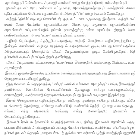
முகம்மது நபி "சல்லல்லாகூ அலைஹி வசல்லம்' என்று போற்றப்படுபவர்; சல் என்றால் நபி!
நபிகள் நாயகம் அரபு மண்ணை மட்டுமன்றி, அனைத்துலகத்தையும் மனத்தினில் கொண்
புதிய வாழ்வியல் நெறியை உருவாக்கினார். அதைத் "தீன்' என்று இசுலாம் சொல்கிறது.
அந்தத் "தீனில்' ஈடுபாடு கொண்டோர் ஒரு கூட்டமாக உருவாவது இயற்கை. அந்தக் கூட
மனம் போன போக்கில் உருவாகிவிடாமல், அதை ஒரு சமூகமாக உருவாக்கியதில்தா
அமைப்பைக் கட்டியமைப்பதில் நபிகள் நாயகத்துக்கு உள்ள அளப்பரிய திறனும் மேத
பளிச்சிடுகின்றன. அதை "உம்மா' என்பார் நபிகள் நாயகம்.
வழிபடு தெய்வத்தை, அதற்குரிய வடிவத்தை வழிபடு மொழியை, வழிபடுவதற்குரிய 
இன்னும் சொன்னால் வழிபடு நேரத்தையும் வழிபடுவோன் முடிவு செய்து கொள்வதில்
அத்தனையையும் இசுலாத்தில் நபிகள் பெருமானார்தான் முடிவு செய்திருக்கிறார். இ
நபிகளின் அமைப்புக் கட்டும் திறன் ஒளிர்கிறது.
நபிகள் பெருமானார் கட்டியமைத்த "உம்மா'தான் இசுலாத்தின் வலிமைக்கு அடிப்படை. உம்ம
சமூகம்தான்.
இசுலாம் முதலில் இறைமீது நம்பிக்கை கொள்ளுமாறு வலியுறுத்துகிறது. இரண்டாவதாக ஐந்
தொழுகையை வலியுறுத்துகிறது.
ஐந்து வேளையும் தொழுவதற்கு "பாங்கு' சொல்லி மக்களை அழைக்கும் பாங்கு இசுலாத்துக
தனிச்சிறப்பு. இன்னின்ன நேரங்களில்தான் தொழுவது என்பது வரையறுக்கப்பட்டிரு
காரணத்தால், அவர்களைத் தொழுகைக்கு அழைப்பது இயலக் கூடியதாக இருக்கிறது.
இமாம் தொழுகையை வழிநடத்தும்போது, எப்போது குனிவது, எப்போது நிமிர்வது, எப்ப
மடல்களைத் தொடுவது, எப்போது மண்டியிட்டு மண்ணில் நெற்றி படுமாறு வணங்குவது
எல்லாம் எந்த வரிசையில் செய்வது என்று அனைத்துமே நபிகளால் 
செய்யப்பட்டிருக்கின்றன.
இசுலாமியர்கள் கடற்கரையில் பெருந்திரளாகக் கூடி நின்று இரமலான் நோன்பில் தொழ
பட்டாள வீரர்களின் அணிவகுப்பைப் பார்ப்பது போன்ற திகைப்பும் கவர்ச்சியும் ஏற்படுவதற்கு
நபிகள் நாயகம் தொழும் முறையைக்கூடத் துல்லியமாக வரிசைப்படுத்தி வைத்திருப்பதுதான்!