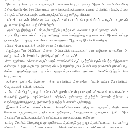
ஆனால், நபிகள் நாயகம் தனக்குரிய உண்மை பெரும் புகழை அதன் போக்கிலேயே விட்டிர
அல்லாவோடு சேர்த்து அவரையும் வணக்கத்துக்குரியவராக உலகம் ஆக்கியிருக்கும். ஆனா
அதைக் கடுமையாகவும், கண்டனத்தோடும் மறுதலித்து விட்டார்.
நபிகள் நாயகம் இறந்தவுடனே முதற் கலீபாவாகப் பொறுப்பேற்கப் போகும் அபூபக்கர்
துயரமான நிகழ்வை அறிவிக்கின்றார்.
""முகம்மது இறந்து விட்டார்; அல்லா இறப்பு அற்றவன்; அவனே வழிபாட்டுக்குரியவன்''.
பிறப்பு இறப்புக்கு உள்பட்ட எந்த மனிதனும் வணக்கத்துக்குரிய நிலையினன் அல்லன் என்னும
நாயகத்தின் அழுத்தமான கொள்கையைத்தான் அபூபக்கர் இங்கே பேசுகிறார்.
நபிகள் பெருமானாரின் புகழ்த் துறவு அளப்பரியது.
திருக்குரானின் ஆசிரியன் அல்லா; அல்லாவின் வாசகங்கள் தன் வழியாக இறங்கின; 
என்று மீண்டும் மீண்டும் அறிவித்தார் நபிகள் நாயகம்!
கோடானுகோடி மக்களை வரும் வரும் காலங்களில் ஆட்படுத்தப்போகும் ஒப்பற்ற சிந்தனைகள
ஒன்றையும் ஓதி அறியாத' தனக்கு எப்படித் தோன்ற முடியும் என்பதே நபிகளின் நிலைப்பா
அல்லா ஓதுவித்ததைத் திரும்ப ஓதுகின்றவராகவே தன்னை வெளிப்படுத்திக் கொள
பெருமானார்.
தன்னை ஒன்றுமே இல்லை என்று சுருக்கியும் அல்லாவே எல்லாம் என்று பெருக்கியும்
பெருமகனார் நபிகள் நாயகம்.
அல்லாவின் திருக்குரானும் அல்லாவின் தூதர் நபிகள் நாயகமும் எத்தனையோ நாடுகளில்
வேரூன்றியதுண்டு. அங்கெல்லாம் மார்க்கம் தன்னைத் திருத்திக் கொண்டதில்லை. 
மார்க்கத்துக்கேற்றவாறு தன்னைத் திருத்திக் கொண்டிருக்கிறது.
இசுலாமியர்களின் கொள்வினை - கொடுப்பினைகள், திருமண உறவுகள், அதில் கடைப்
வேண்டிய ஒழுகலாறுகள், திருமண முறிவுகள், அவற்றுக்கான முறைகள் ஆகிய அன
அவர்களின் ஷரியத் சட்டத்தில் துல்லியமாக வகுக்கப்பட்டிருக்கின்றன.
பாங்கு சொல்லி அழைக்கும் முறையில்கூட ஆயிரத்தி முந்நூறு ஆண்டுகளாக எந்த மாற்றம
இசுலாம் அவ்வளவு கட்டிறுக்கமானது. இவற்றையெல்லாம் கவனிக்காமல் அவர்களுடைய 