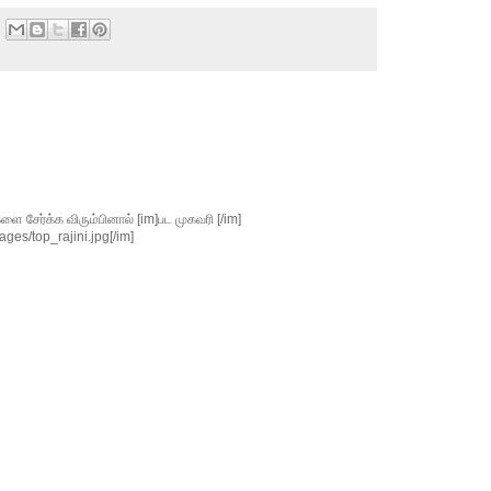
சேர்க்க விரும்பினால் [im]பட முகவரி [/im]
ges/top_rajini.jpg[/im]