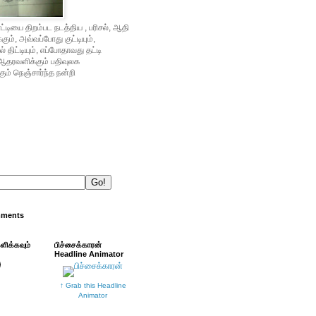
்டியை திறம்பட நடத்திய , பரிசல், ஆதி
ம், அவ்வப்போது குட்டியும்,
் திட்டியும், எப்போதாவது தட்டி
ஆதரவளிக்கும் பதிவுலக
ும் நெஞ்சார்ந்த நன்றி
mments
்ளிக்கவும்
பிச்சைக்காரன்
Headline Animator
↑ Grab this Headline
Animator