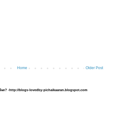
Home
Older Post
 என்ன? -http://blogs-lovedby-pichaikaaran.blogspot.com