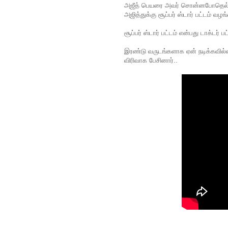
அஜீத் பெயரை அவர் சொன்னபோதெல்லாம
அஜித்துக்கு சூப்பர் ஸ்டார் பட்டம் வழங்
சூப்பர் ஸ்டார் பட்டம் என்பது டாக்டர
இரண்டு வருடங்களாக ஏன் நடிக்கவில்ல
விரிவாக பேசினார்..