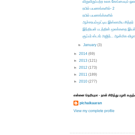
விறுவிறுப்பற்ற உலக கோப்பையும் ஒ
ரயில் பயணங்களில்- 2
ரயில் பயணங்க்களில்
ஆச்சரயம்மூட்டிய இஸ்லாமிய சித்தர்
இந்தியன் படத்தின் மூலக்கதை இயக
சூப்பர் ஸ்டார் அஜித்... ஆன்மிக விழா
►
January
(3)
►
2014
(69)
►
2013
(121)
►
2012
(173)
►
2011
(189)
►
2010
(277)
என்னை தெரியுமா - நான் சிரித்து பழகி கரு
pichaikaaran
View my complete profile