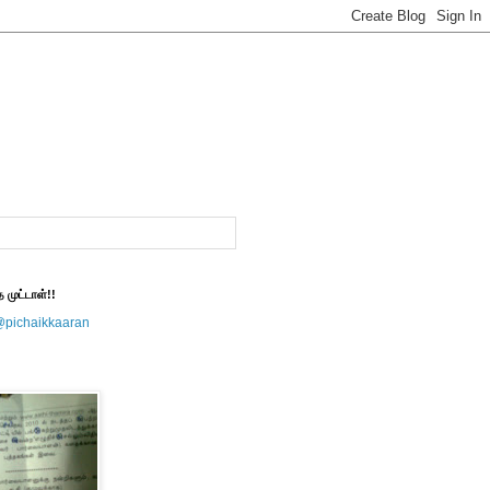
த முட்டாள்!!
@pichaikkaaran