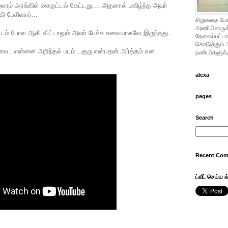
் அரங்கில் கைதட்டல் கேட்டது.... அதனால் மகிழ்ந்த அவர்
கி பேசினார்...
சிறுகதை போட
அணியினருக்கு
் பட்டம் போல ஆகி விட்டாலும் அவர் பேச்சு சுவையாகவே இருந்தது..
தேவைப்பட்டால
கொடுத்தும் 
ை...என்னை அறிந்தல் படம் , குரு என்பதன் அர்த்தம் என
நண்பர்களுக்க
alexa
pages
Search
Recent Co
ட்வீட் செய்ய க