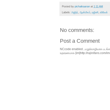
Posted by
pichaikaaran
at
1:11 AM
Labels:
அஜித்
,
ஆன்மீகம்
,
ரஜினி
,
விவேக்
No comments:
Post a Comment
NCcode enabled...மறுமொழியாக படங்களை 
உதாரணமாக [im]http://rajinifans.com/ima