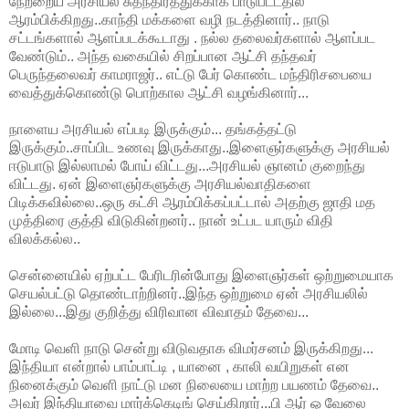
நேற்றைய அரசியல் சுதந்திரத்துக்காக பாடுபட்டதில்
ஆரம்பிக்கிறது..காந்தி மக்களை வழி நடத்தினார்.. நாடு
சட்டங்களால் ஆளப்படக்கூடாது . நல்ல தலைவர்களால் ஆளப்பட
வேண்டும்.. அந்த வகையில் சிறப்பான ஆட்சி தந்தவர்
பெருந்தலைவர் காமராஜர்.. எட்டு பேர் கொண்ட மந்திரிசபையை
வைத்துக்கொண்டு பொற்கால ஆட்சி வழங்கினார்...
நாளைய அரசியல் எப்படி இருக்கும்... தங்கத்தட்டு
இருக்கும்..சாப்பிட உணவு இருக்காது..இளைஞர்களுக்கு அரசியல்
ஈடுபாடு இல்லாமல் போய் விட்டது...அரசியல் ஞானம் குறைந்து
விட்டது. ஏன் இளைஞர்களுக்கு அரசியல்வாதிகளை
பிடிக்கவில்லை..ஒரு கட்சி ஆரம்பிக்கப்பட்டால் அதற்கு ஜாதி மத
முத்திரை குத்தி விடுகின்றனர்.. நான் உட்பட யாரும் விதி
விலக்கல்ல..
சென்னையில் ஏற்பட்ட பேரிடரின்போது இளைஞர்கள் ஒற்றுமையாக
செயல்பட்டு தொண்டாற்றினர்..இந்த ஒற்றுமை ஏன் அரசியலில்
இல்லை...இது குறித்து விரிவான விவாதம் தேவை...
மோடி வெளி நாடு சென்று விடுவதாக விமர்சனம் இருக்கிறது...
இந்தியா என்றால் பாம்பாட்டி , யானை , காலி வயிறுகள் என
நினைக்கும் வெளி நாட்டு மன நிலையை மாற்ற பயணம் தேவை..
அவர் இந்தியாவை மார்க்கெடிங் செய்கிறார்...பி ஆர் ஓ வேலை