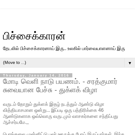
பிச்சைக்காரன்
தேடலில் பிச்சைக்காரனாய் இரு.. உலகில் பார்வையாளனாய் இரு
▼
Thursday, January 14, 2016
மோடி வெளி நாடு பயணம். - சரத்குமார்
சுவையான பேச்சு - துக்ளக் விழா
வருடம் தோறும் துக்ளக் இதழ் நடத்தும் ஆண்டு விழா
வித்தியாசமான ஒன்று... இப்படி ஒரு பத்திரிக்கை 46
ஆண்டுகளாக ஒவ்வொரு வருடமும் வாசகர்களை சந்திப்பது
ஆச்சர்யமே.,,
பொங்கலை முன்னிட்டு பலர் ஊருக்கு போய் இருப்பார்கள்..இந்த