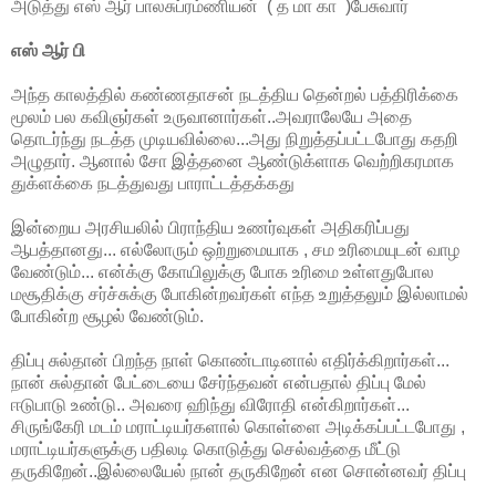
அடுத்து எஸ் ஆர் பாலசுப்ரம்ணியன் ( த மா கா )பேசுவார்
எஸ் ஆர் பி
அந்த காலத்தில் கண்ணதாசன் நடத்திய தென்றல் பத்திரிக்கை
மூலம் பல கவிஞர்கள் உருவானார்கள்..அவராலேயே அதை
தொடர்ந்து நடத்த முடியவில்லை...அது நிறுத்தப்பட்டபோது கதறி
அழுதார். ஆனால் சோ இத்தனை ஆண்டுக்ளாக வெற்றிகரமாக
துக்ளக்கை நடத்துவது பாராட்டத்தக்கது
இன்றைய அரசியலில் பிராந்திய உணர்வுகள் அதிகரிப்பது
ஆபத்தானது... எல்லோரும் ஒற்றுமையாக , சம உரிமையுடன் வாழ
வேண்டும்... என்க்கு கோயிலுக்கு போக உரிமை உள்ளதுபோல
மசூதிக்கு சர்ச்சுக்கு போகின்றவர்கள் எந்த உறுத்தலும் இல்லாமல்
போகின்ற சூழல் வேண்டும்.
திப்பு சுல்தான் பிறந்த நாள் கொண்டாடினால் எதிர்க்கிறார்கள்...
நான் சுல்தான் பேட்டையை சேர்ந்தவன் என்பதால் திப்பு மேல்
ஈடுபாடு உண்டு.. அவரை ஹிந்து விரோதி என்கிறார்கள்...
சிருங்கேரி மடம் மராட்டியர்களால் கொள்ளை அடிக்கப்பட்டபோது ,
மராட்டியர்களுக்கு பதிலடி கொடுத்து செல்வத்தை மீட்டு
தருகிறேன்..இல்லையேல் நான் தருகிறேன் என சொன்னவர் திப்பு