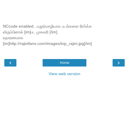
NCcode enabled...மறுமொழியாக படங்களை சேர்க்க
விரும்பினால் [im]பட முகவரி [/im]
உதாரணமாக
[im]http://rajinifans.com/images/top_rajini.jpg[/im]
‹
›
Home
View web version