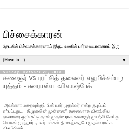
பிச்சைக்காரன்
தேடலில் பிச்சைக்காரனாய் இரு.. உலகில் பார்வையாளனாய் இரு
▼
Sunday, October 28, 2018
கலைஞர் vs புரட்சித் தலைவர் எலுமிச்சம்பழ
யுத்தம் - சுவராஸ்ய ஃபிளாஷ்பேக்
அண்ணா மறைவுக்குப் பின் யார் முதல்வர் என்ற குழப்பம்
ஏற்பட்டது... திமுகவின் முன்னணி தலைவராக விளங்கிய
நாவலரை ஓரம் கட்டி தான் முதல்வராக கலைஞர் முயற்சி செய்து
கொண்டிருந்தார்,., பலர் மக்கள் திலகத்தையே முதல்வராக்க
விரும்பினர்