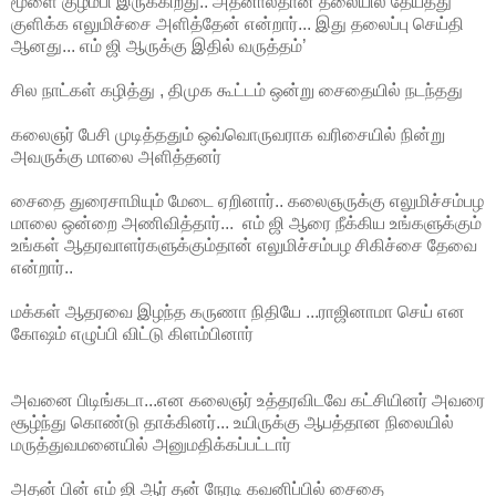
மூளை குழம்பி இருக்கிறது.. அதனால்தான் தலையில் தேய்த்து
குளிக்க எலுமிச்சை அளித்தேன் என்றார்... இது தலைப்பு செய்தி
ஆனது... எம் ஜி ஆருக்கு இதில் வருத்தம்’
சில நாட்கள் கழித்து , திமுக கூட்டம் ஒன்று சைதையில் நடந்தது
கலைஞர் பேசி முடித்ததும் ஒவ்வொருவராக வரிசையில் நின்று
அவருக்கு மாலை அளித்தனர்
சைதை துரைசாமியும் மேடை ஏறினார்.. கலைஞருக்கு எலுமிச்சம்பழ
மாலை ஒன்றை அணிவித்தார்... எம் ஜி ஆரை நீக்கிய உங்களுக்கும்
உங்கள் ஆதரவாளர்களுக்கும்தான் எலுமிச்சம்பழ சிகிச்சை தேவை
என்றார்..
மக்கள் ஆதரவை இழந்த கருணா நிதியே ...ராஜினாமா செய் என
கோஷம் எழுப்பி விட்டு கிளம்பினார்
அவனை பிடிங்கடா...என கலைஞர் உத்தரவிடவே கட்சியினர் அவரை
சூழ்ந்து கொண்டு தாக்கினர்... உயிருக்கு ஆபத்தான நிலையில்
மருத்துவமனையில் அனுமதிக்கப்பட்டார்
அதன் பின் எம் ஜி ஆர் தன் நேரடி கவனிப்பில் சைதை