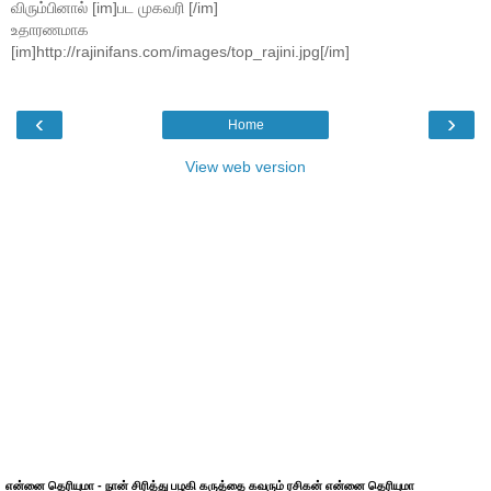
விரும்பினால் [im]பட முகவரி [/im]
உதாரணமாக
[im]http://rajinifans.com/images/top_rajini.jpg[/im]
‹
›
Home
View web version
என்னை தெரியுமா - நான் சிரித்து பழகி கருத்தை கவரும் ரசிகன் என்னை தெரியுமா