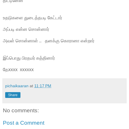
திட்டினேன்
உதடுகளை துடைத்தபடி கேட்டார்
அப்படி என்ன சொன்னார்
அவள் சொன்னாள் .. தனக்கு கொரானா என்றார்
இப்பொது பிரதமர் கத்தினார்
தேxxxx xxxxxx
pichaikaaran
at
11:17 PM
Share
No comments:
Post a Comment