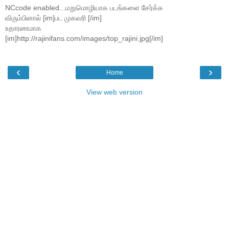
NCcode enabled...மறுமொழியாக படங்களை சேர்க்க
விரும்பினால் [im]பட முகவரி [/im]
உதாரணமாக
[im]http://rajinifans.com/images/top_rajini.jpg[/im]
‹
›
Home
View web version