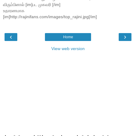
விரும்பினால் [im]பட முகவரி [/im]
உதாரணமாக
[im]http://rajinifans.com/images/top_rajini.jpg[/im]
‹
›
Home
View web version