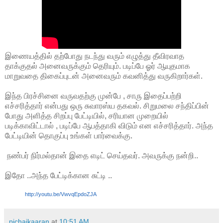
இணையத்தில் தற்போது நடந்து வரும் எழுத்து தீவிரவாத
தாக்குதல் அனைவருக்கும் தெரியும். படிப்பே ஓர் ஆயுதமாக
மாறுவதை திகைப்புடன் அனைவரும் கவனித்து வருகிறார்கள்.
இந்த பிரச்சினை வருவதற்கு முன்பே , சாரு இதைப்பற்றி
எச்சரித்தார் என்பது ஒரு சுவாரஸ்ய தகவல். சிறுமலை சந்திப்பின்
போது அளித்த சிறப்பு பேட்டியில், சரியான முறையில்
படிக்காவிட்டால் , படிப்பே ஆபத்தாகி விடும் என எச்சரித்தார். அந்த
பேட்டியின் தொகுப்பு உங்கள் பார்வைக்கு.
நண்பர் நிர்மல்தான் இதை எடிட் செய்தவர். அவருக்கு நன்றி..
இதோ ..அந்த பேட்டிக்கான சுட்டி ..
http://youtu.be/VwvqEpdoZJA
pichaikaaran
at
10:51 AM