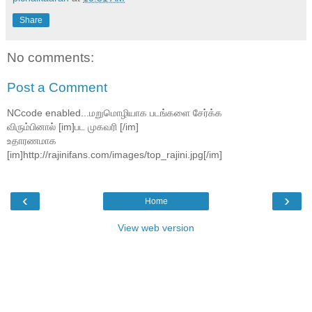
Share
No comments:
Post a Comment
NCcode enabled...மறுமொழியாக படங்களை சேர்க்க
விரும்பினால் [im]பட முகவரி [/im]
உதாரணமாக
[im]http://rajinifans.com/images/top_rajini.jpg[/im]
‹
›
Home
View web version