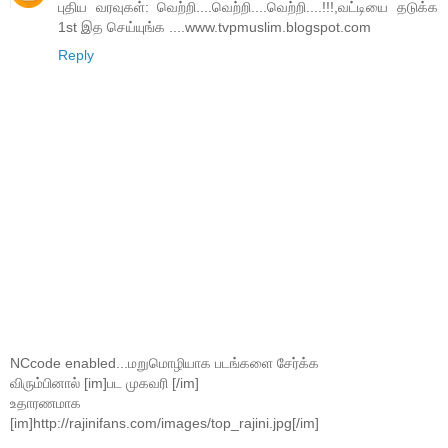
புதிய வரவுகள்: வெற்றி....வெற்றி....வெற்றி....!!!,வட்டியை தடுக்க
1st இத செய்யுங்க ....www.tvpmuslim.blogspot.com
Reply
NCcode enabled...மறுமொழியாக படங்களை சேர்க்க
விரும்பினால் [im]பட முகவரி [/im]
உதாரணமாக
[im]http://rajinifans.com/images/top_rajini.jpg[/im]