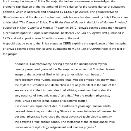
In choosing the image of Shiva Nataraja, the Indian government acknowledged the
profound significance of the metaphor of Shiva's dance for the cosmic dance of subatomic
particles, which is observed and analyzed by CERN's physicists. The parallel between
Shiva's dance and the dance of subatomic particles was first discussed by Fritjof Capra in an
article titled "The Dance of Shiva: The Hindu View of Matter in the Light of Modern Physics,"
published in
Main Currents in Modern Thought
in 1972. Shiva's cosmic dance then became
a central metaphor in Capra's international bestseller
The Tao of Physics,
first published in
1975 and still in print in over 40 editions around the world.
A special plaque next to the Shiva statue at CERN explains the significance of the metaphor
of Shiva's cosmic dance with several quotations from
The Tao of Physics.
Here is the text of
the plaque:
Ananda K. Coomaraswamy, seeing beyond the unsurpassed rhythm,
beauty, power and grace of the Nataraja, once wrote of it "It is the clearest
image of the activity of God which any art or religion can boast of."
More recently, Fritjof Capra explained that "Modern physics has shown that
the rhythm of creation and destruction is not only manifest in the turn of the
seasons and in the birth and death of all living creatures, but is also the
very essence of inorganic matter," and that "For the modern physicists,
then, Shiva's dance is the dance of subatomic matter."
It is indeed as Capra concluded: "Hundreds of years ago, Indian artists
created visual images of dancing Shivas in a beautiful series of bronzes. In
our time, physicists have used the most advanced technology to portray
the patterns of the cosmic dance. The metaphor of the cosmic dance thus
unifies ancient mythology, religious art and modern physics."