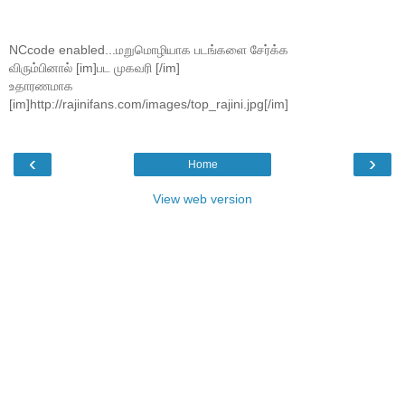
NCcode enabled...மறுமொழியாக படங்களை சேர்க்க
விரும்பினால் [im]பட முகவரி [/im]
உதாரணமாக
[im]http://rajinifans.com/images/top_rajini.jpg[/im]
‹
›
Home
View web version