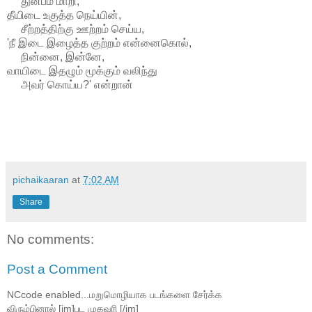
துன்பம் மாறி,
தீயிடை உகுத்த நெய்யின்,
சீற்றத்திற்கு ஊற்றம் செய்ய,
'நீ இடை இழைத்த குற்றம் என்னைகொல்,
நின்னை, இன்னே,
வாயிடை இதழும் மூக்கும் வலிந்து
அவர் கொய்ய?' என்றான்
pichaikaaran
at
7:02 AM
Share
No comments:
Post a Comment
NCcode enabled...மறுமொழியாக படங்களை சேர்க்க
விரும்பினால் [im]பட முகவரி [/im]