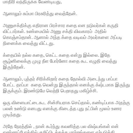
மாதிரி வந்திருக்க வேண்டியது,
ஆனாலும் சும்மா பிரசுரித்து வைத்தேன்.
அணுசக்திக்கு எதிரான பிரச்சார கதை என நடுவர்கள் கருதி
விட்டார்கள். உண்மையில் அணு சக்தி விவகாரம் அதில்
கொஞ்சம்தான். ஆனால் அந்த க்தை வடிவம் அவர்களை அப்படி
நினைக்க வைத்து விட்டது.
க்தையில் நல்ல கதை, கெட்ட கதை என்று இல்லை. இதே
சூழ்னிலைக்கு முழு நீள போர்னோ கதை கூட எழுதி வைத்து
இருந்தேன்.
ஆனாலும், புத்தர் சிரிக்கிறார் கதை தோல்வி அடைந்து பாப்பா
போட்ட தாப்பா கதை வென்று இருந்தால் எனக்கு க்‌ஷ்டமாக இருந்து
இருக்கும். இரண்டுமே வெற்றி பெறாதது மகிழ்ச்சி.
ஒரு விளையாட்டைகூட சின்சியராக செய்தால், கண்டிப்பாக அதற்கு
பலன் உண்டு எனபது எனக்கு கிடைத்த புது நட்பின் மூலம் உணர
முடிந்தது.
அதே நேரத்தில் , நான் கூர்ந்து கவனித்த பல விஷ்யங்கள் என்
எண்ணப்போக்கில் குறிப்பிடத்தக்க மாற்றங்களை ஏற்படுத்தி