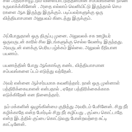
சில அதிர்ச்சியூட்டும் விளையாட்டுத்தனமான சம்பவங்களை நானே
உருவாக்க்கினேன் . அதை எல்லாம் வெளியிட்டு இருந்தால் செம
ரகளை ஆக இருந்து இருக்கும். படிப்பவர்களுக்கு ஒரு
வித்தியாசமான அனுபவம் கிடைத்து இருக்கும்.
அப்போதுதான் ஒரு திருப்பு முனை. அலுவலக் சக ஊழியர்
ஒருவருடன் காரில் சில இடங்களுக்கு செல்ல வேண்டி இருந்தது.
அவருடன் எனக்கு பெரிய பழ்க்கம் இல்லை. அலுவல் ரீதியான
பயணம்.
பயணத்தின் போது ஆங்காங்கு கண்ட வித்தியாசமான
சம்பவங்களை ப்டம் எடுத்து வந்தேன்.
அவர் என்னை ஆச்சர்யமாக கவனித்தார். நான் ஒரு முன்னாள்
பத்திரிக்கையாளன் என்பதால் , ஏதோ பத்திரிக்கைக்காக
எடுக்கிறேன் என நினைத்தார்.
நம் மக்களின் ஒழுங்கின்மை குறித்து அவரிடம் பேசினேன். சிறு நீர்
கழிக்காதே என்ற போர்டில் சிறு நீர் கழிப்பது , குப்பை கொட்டாதே
என்ற இடத்தில் குப்பை கொட்டுவது போன்றவற்றை சுட்டி
காட்டினேன்.