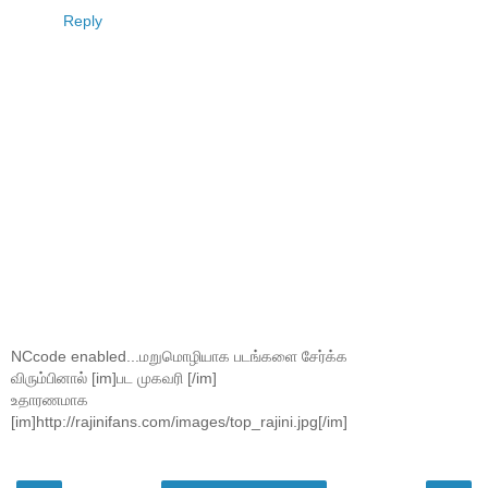
Reply
NCcode enabled...மறுமொழியாக படங்களை சேர்க்க
விரும்பினால் [im]பட முகவரி [/im]
உதாரணமாக
[im]http://rajinifans.com/images/top_rajini.jpg[/im]