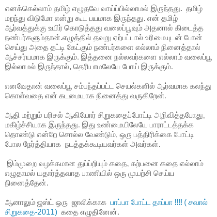
எனக்கெல்லாம் தமிழ் எழுதவே வாய்ப்பில்லாமல் இருந்தது. தமிழ்
மறந்து விடுமோ என்று கூட பயமாக இருந்தது. என் தமிழ்
ஆர்வத்துக்கு உயிர் கொடுத்தது வலைப்பூவும் அதனால் கிடைத்த
நண்பர்களும்தான்.எழுத்தில் தவறு ஏற்பட்டால் உரிமையுடன் போன்
செய்து அதை தட்டி கேட்கும் நண்பர்களை எல்லாம் நினைத்தால்
ஆச்சர்யமாக இருக்கும். இத்தனை நல்லவர்களை எல்லாம் வலைப்பூ
இல்லாமல் இருந்தால், தெரியாமலேயே போய் இருக்கும்.
எனவேதான் வலைப்பூ சம்பந்தப்பட்ட செயல்களில் ஆர்வமாக கலந்து
கொள்வதை என் கடமையாக நினைத்து வருகிறேன்.
ஆதி மற்றும் பரிசல் ஆகியோர் சிறுகதைப்போட்டி அறிவித்தபோது,
மகிழ்ச்சியாக இருந்தது. இது உண்மையிலேயே பாராட்டத்தக்க
தொண்டு என்றே சொல்ல வேண்டும், ஒரு பத்திரிக்கை போட்டி
போல நேர்த்தியாக நடத்தக்கூடியவர்கள் அவர்கள்.
இம்முறை வழக்கமான துப்ப்றியும் கதை, கற்பனை கதை எல்லாம்
எழுதாமல் யதார்த்தவாத பாணியில் ஒரு முயற்சி செய்ய
நினைத்தேன்.
ஆனாலும் ஜஸ்ட் ஒரு ஜாலிக்காக
பாப்பா போட்ட தாப்பா !!!! ( சவால்
சிறுகதை-2011)
கதை எழுதினேன்.