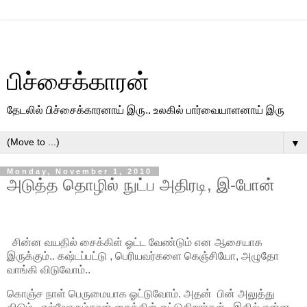
பிச்சைக்காரன்
தேடலில் பிச்சைக்காரனாய் இரு.. உலகில் பார்வையாளனாய் இரு
▼
Monday, November 1, 2010
அடுத்த தொழில் நுட்ப அதிரடி, இ-போன்
சின்ன வயதில் சைக்கிள் ஓட்ட வேண்டும் என ஆசையாக
இருக்கும்.. கஷ்டப்பட்டு , பெரியவர்களை கெஞ்சியோ, அழுதோ
வாங்கி விடுவோம்..
கொஞ்ச நாள் பெருமையாக ஓட்டுவோம். அதன் பின் அலுத்து