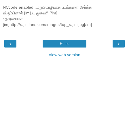
NCcode enabled...மறுமொழியாக படங்களை சேர்க்க
விரும்பினால் [im]பட முகவரி [/im]
உதாரணமாக
[im]http://rajinifans.com/images/top_rajini.jpg[/im]
‹
›
Home
View web version