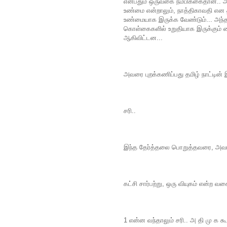
என்பதும் ஒருவகை நம்பிக்கைதான்..
உண்மை என்றாலும், நாத்திகாவதி என
உண்மையாக இருக்க வேண்டும்... அந
கொள்கைகளில் உறுதியாக இருக்கும் 
ஆகிவிட்டன...
அவரை புறக்கணிப்பது தமிழ் நாட்டின் இ
சரி..
இந்த தேர்த்தலை பொறுத்தவரை, அவரது 
கட்சி சார்பற்று, ஒரு வியுகம் என்ற வ
1 என்ன வந்தாலும் சரி.. அ தி மு க க