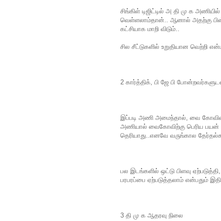
சிங்கிள் டிஜிட்டில் அ தி மு க அணியில
வெள்ளலாம்தான்.. ஆனால் அதற்கு பின் 
கட்சியாக மாறி விடும்..
சில சீட்டுகளில் உறுதியான வெற்றி என
2 கார்த்திக், பி ஜே பி போன்றவர்கள
இப்படி அணி அமைந்தால், வை கோவின் 
அணியால் வைகோவிற்கு பெரிய பயன் இ
தெரியாது..எனவே வருங்கால தேர்தல்கள
பல இடங்களில் ஒட்டு பிளவு ஏற்படுத்தி
பரபரப்பை ஏற்படுத்தலாம் என்பதும் இத
3 தி மு க ஆதரவு நிலை