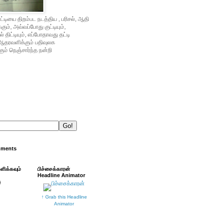
்டியை திறம்பட நடத்திய , பரிசல், ஆதி
ம், அவ்வப்போது குட்டியும்,
் திட்டியும், எப்போதாவது தட்டி
ஆதரவளிக்கும் பதிவுலக
ும் நெஞ்சார்ந்த நன்றி
mments
்ளிக்கவும்
பிச்சைக்காரன்
Headline Animator
↑ Grab this Headline
Animator