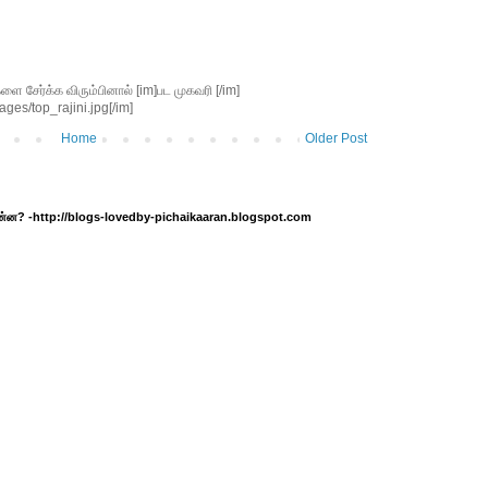
சேர்க்க விரும்பினால் [im]பட முகவரி [/im]
ges/top_rajini.jpg[/im]
Home
Older Post
 என்ன? -http://blogs-lovedby-pichaikaaran.blogspot.com