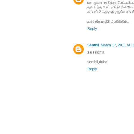
பல முறை தனித்து போட்டியிட்
தனியித்து போட்டியிட்டு 2-4 % வ
அப்புரம் 2 தொகுதி குடுப்போம்பங்
கார்த்திக் மாதிரி ஆகிவிடும்...
Reply
Senthil
March 17, 2011 at 1
s u r right!!
senthil,doha
Reply