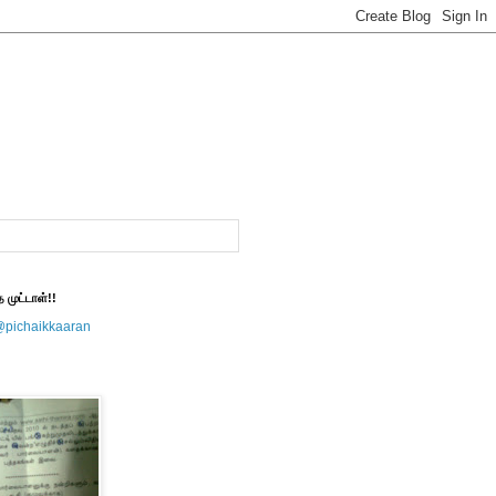
த முட்டாள்!!
@pichaikkaaran