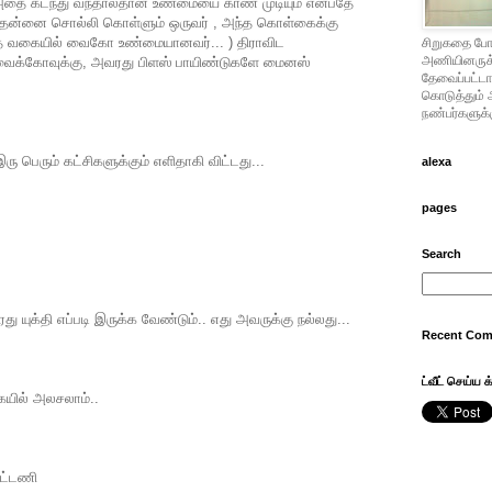
 அதை கடந்து வந்தால்தான் உண்மையை காண முடியும் என்பதே
 தன்னை சொல்லி கொள்ளும் ஒருவர் , அந்த கொள்கைக்கு
்த வகையில் வைகோ உண்மையானவர்... ) திராவிட
சிறுகதை போட
அணியினருக்கு
வைக்கோவுக்கு, அவரது பிளஸ் பாயிண்டுகளே மைனஸ்
தேவைப்பட்டால
கொடுத்தும் 
நண்பர்களுக்க
ரு பெரும் கட்சிகளுக்கும் எளிதாகி விட்டது...
alexa
pages
Search
யுக்தி எப்படி இருக்க வேண்டும்.. எது அவருக்கு நல்லது...
Recent Co
ட்வீட் செய்ய க
கையில் அலசலாம்..
ூட்டணி