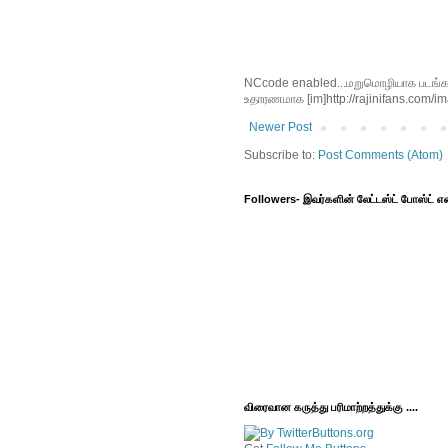
NCcode enabled...மறுமொழியாக படங்களை 
உதாரணமாக [im]http://rajinifans.com/ima
Newer Post
Subscribe to:
Post Comments (Atom)
Followers- இவர்களின் லேட்டஸ்ட் போஸ்ட்
விரைவான கருத்து பரிமாற்றத்துக்கு ....