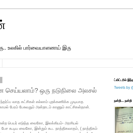
ன்
ரு.. உலகில் பார்வையாளனாய் இரு
1
ட்விட்டரில் இந்
Tweets by 
 செய்யலாம்? ஒரு நடுநிலை அலசல்
நன்றி... நன்றி
ந்தர்ப்ப வாத கட்சிகள் எல்லாம் புறக்கணிக்க முடியாத
்காமல் பேரம் பேசுவதும் அன்றாடம் காணும் காட்சிகள்தான்.
என்ற பெயர் எடுத்த வைகோ, இலக்கியம்- அரசியல்
பேச கூடிய வைகோ, இன்றும் கூட நாத்திகவாதம், ( நாத்திகம்