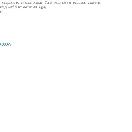
ட விஜயகாந்த் ஒண்ணுமில்லம போக கூடாதுன்னு கூட்டணி வெச்சார்.
ாக்கு வாங்கினா என்ன செய்யுரது...
க....
0:00 AM