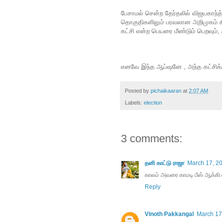
பேசாமல் சென்ற தேர்தலில் விஜயகாந்
தொகுதிகளிலும் பரவலான அறிமுகம் கிடை
கட்சி என்ற பெயரை மீண்டும் பெறவும், த
எனவே இந்த ஆப்ஷனே , அந்த கட்சிக்
Posted by
pichaikaaran
at
2:07 AM
Labels:
election
3 comments:
தனி காட்டு ராஜா
March 17, 20
காலம் அவரை காமடி பீஸ் ஆக்கி வி
Reply
Vinoth Pakkangal
March 17