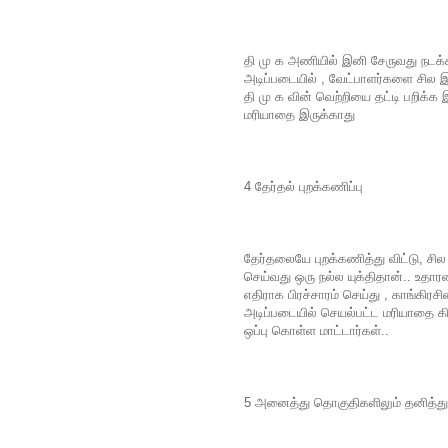
தி மு க அணியில் இனி சேருவது நடக்
அடிப்படையில் , வேட்பாளர்களை சில இ
தி மு க வின் வெற்றியை தட்டி பறிக்க
மரியாதை இருக்காது
4 தேர்தல் புறக்கணிப்பு
தேர்தலையே புறக்கணித்து விட்டு, சில
செய்வது ஒரு நல்ல யுக்திதான்.. உதாரண
எதிராக பிரச்சாரம் செய்து , காங்கி
அடிப்படையில் செயல்பட்ட மரியாதை கி
ஒப்பு கொள்ள மாட்டார்கள்..
5 அனைத்து தொகுதிகளிலும் தனித்து 